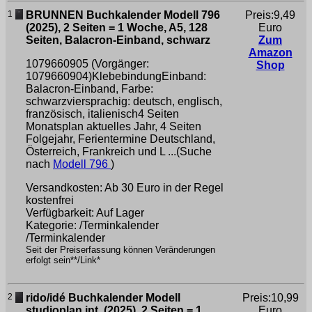
1
BRUNNEN Buchkalender Modell 796
Preis:9,49
(2025), 2 Seiten = 1 Woche, A5, 128
Euro
Seiten, Balacron-Einband, schwarz
Zum
Amazon
1079660905 (Vorgänger:
Shop
1079660904)KlebebindungEinband:
Balacron-Einband, Farbe:
schwarzviersprachig: deutsch, englisch,
französisch, italienisch4 Seiten
Monatsplan aktuelles Jahr, 4 Seiten
Folgejahr, Ferientermine Deutschland,
Österreich, Frankreich und L ...(Suche
nach
Modell 796
)
Versandkosten: Ab 30 Euro in der Regel
kostenfrei
Verfügbarkeit: Auf Lager
Kategorie: /Terminkalender
/Terminkalender
Seit der Preiserfassung können Veränderungen
erfolgt sein**/Link*
2
rido/idé Buchkalender Modell
Preis:10,99
studioplan int. (2025), 2 Seiten = 1
Euro