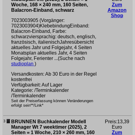
Woche, 168 × 240 mm, 160 Seiten,
Zum
Balacron-Einband, schwarz
Amazon
Shop
7023003905 (Vorgänger:
7023003904)KlebebindungEinband:
Balacron-Einband, Farbe:
schwarzviersprachig: deutsch, englisch,
französisch, italienischJahresübersicht
aktuelles Jahr und Folgejahr, 4 Seiten
Monatsplan aktuelles Jahr, 4 Seiten
Folgejahr, Ferienter ...(Suche nach
studioplan
)
Versandkosten: Ab 30 Euro in der Regel
kostenfrei
Verfügbarkeit: Auf Lager
Kategorie: /Terminkalender
/Terminkalender
Seit der Preiserfassung können Veränderungen
erfolgt sein**/Link*
3
BRUNNEN Buchkalender Modell
Preis:13,39
Manager Wt 7 weektimer (2025), 2
Euro
Seiten = 1 Woche, 210 × 260 mm, 160
Zum