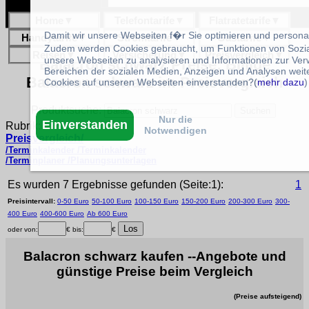
Home
▼
Telefontarife
▼
Flatratetarife
▼
Damit wir unsere Webseiten f�r Sie optimieren und person
Handytarife
▼
Stromtarife
▼
Gastarife
▼
Zudem werden Cookies gebraucht, um Funktionen von Sozial
Reisen
▼
Versicherung
▼
Preisvergleich
▼
unsere Webseiten zu analysieren und Informationen zur Ve
Balacron schwarz Preise: Billige
Bereichen der sozialen Medien, Anzeigen und Analysen weite
Balacron schwarz im Preisvergleich
Cookies auf unseren Webseiten einverstanden?(
mehr dazu
)
Produktsuche:
Nur die
Einverstanden
Rubrik:
Notwendigen
Preisvergleich/
/Terminkalender /Terminkalender
/Terminplaner /Planungsunterlagen
Es wurden 7 Ergebnisse gefunden (Seite:1):
1
Preisintervall:
0-50 Euro
50-100 Euro
100-150 Euro
150-200 Euro
200-300 Euro
300-
400 Euro
400-600 Euro
Ab 600 Euro
oder von:
€ bis:
€
Balacron schwarz kaufen --Angebote und
günstige Preise beim Vergleich
(Preise aufsteigend)