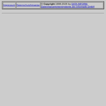
©
Copyright
1998-2026 by
DATA INFORM-
Impressum
Datenschutzhinweise
Datenmanagementsysteme der Informatik GmbH