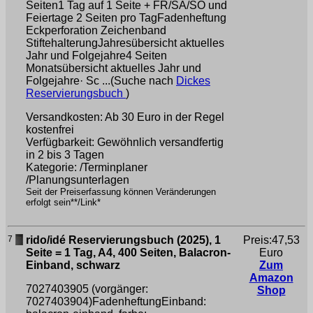
Seiten1 Tag auf 1 Seite + FR/SA/SO und
Feiertage 2 Seiten pro TagFadenheftung
Eckperforation Zeichenband
StiftehalterungJahresübersicht aktuelles
Jahr und Folgejahre4 Seiten
Monatsübersicht aktuelles Jahr und
Folgejahre· Sc ...(Suche nach
Dickes
Reservierungsbuch
)
Versandkosten: Ab 30 Euro in der Regel
kostenfrei
Verfügbarkeit: Gewöhnlich versandfertig
in 2 bis 3 Tagen
Kategorie: /Terminplaner
/Planungsunterlagen
Seit der Preiserfassung können Veränderungen
erfolgt sein**/Link*
7
rido/idé Reservierungsbuch (2025), 1
Preis:47,53
Seite = 1 Tag, A4, 400 Seiten, Balacron-
Euro
Einband, schwarz
Zum
Amazon
7027403905 (vorgänger:
Shop
7027403904)FadenheftungEinband: