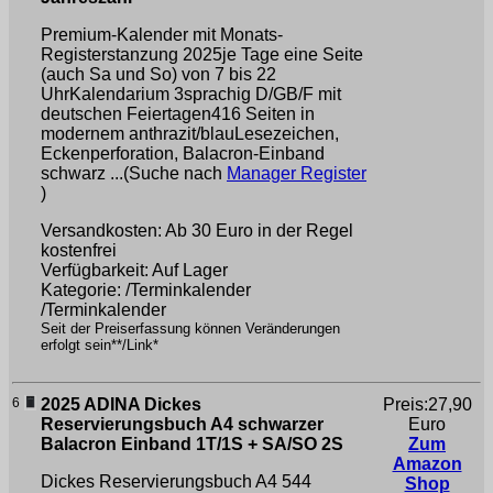
Premium-Kalender mit Monats-
Registerstanzung 2025je Tage eine Seite
(auch Sa und So) von 7 bis 22
UhrKalendarium 3sprachig D/GB/F mit
deutschen Feiertagen416 Seiten in
modernem anthrazit/blauLesezeichen,
Eckenperforation, Balacron-Einband
schwarz ...(Suche nach
Manager Register
)
Versandkosten: Ab 30 Euro in der Regel
kostenfrei
Verfügbarkeit: Auf Lager
Kategorie: /Terminkalender
/Terminkalender
Seit der Preiserfassung können Veränderungen
erfolgt sein**/Link*
6
2025 ADINA Dickes
Preis:27,90
Reservierungsbuch A4 schwarzer
Euro
Balacron Einband 1T/1S + SA/SO 2S
Zum
Amazon
Dickes Reservierungsbuch A4 544
Shop