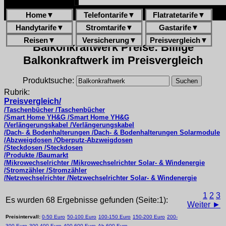
Home
▼
Telefontarife
▼
Flatratetarife
▼
Handytarife
▼
Stromtarife
▼
Gastarife
▼
Reisen
▼
Versicherung
▼
Preisvergleich
▼
Balkonkraftwerk Preise: Billige
Balkonkraftwerk im Preisvergleich
Produktsuche:
Rubrik:
Preisvergleich/
/Taschenbücher /Taschenbücher
/Smart Home YH&G /Smart Home YH&G
/Verlängerungskabel /Verlängerungskabel
/Dach- & Bodenhalterungen /Dach- & Bodenhalterungen Solarmodule
/Abzweigdosen /Oberputz-Abzweigdosen
/Steckdosen /Steckdosen
/Produkte /Baumarkt
/Mikrowechselrichter /Mikrowechselrichter Solar- & Windenergie
/Stromzähler /Stromzähler
/Netzwechselrichter /Netzwechselrichter Solar- & Windenergie
1
2
3
Es wurden 68 Ergebnisse gefunden (Seite:1):
Weiter ►
Preisintervall:
0-50 Euro
50-100 Euro
100-150 Euro
150-200 Euro
200-
300 Euro
300-400 Euro
400-600 Euro
Ab 600 Euro