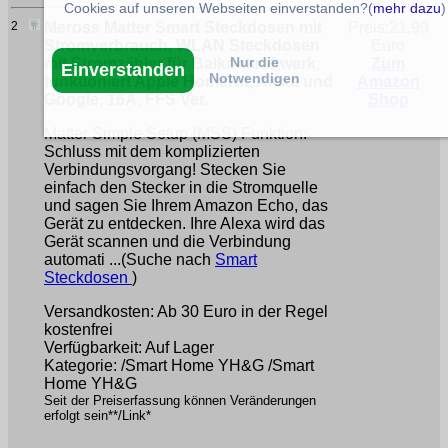
Cookies auf unseren Webseiten einverstanden?(
mehr dazu
)
2
Meross Matter Smart Steckdosen mit
Preis:21,99
Stromverbrauch, WLAN Steckdosen
Euro
Nur die
mit Stromzähler für Balkonkraftwerk,
Zum
Einverstanden
Notwendigen
funktioniert Apple HomeKit, Alexa und
Amazon
Google, 16A, FFS Ver.
Shop
Matter Simple Setup (MSS) Funktion:
Schluss mit dem komplizierten
Verbindungsvorgang! Stecken Sie
einfach den Stecker in die Stromquelle
und sagen Sie Ihrem Amazon Echo, das
Gerät zu entdecken. Ihre Alexa wird das
Gerät scannen und die Verbindung
automati ...(Suche nach
Smart
Steckdosen
)
Versandkosten: Ab 30 Euro in der Regel
kostenfrei
Verfügbarkeit: Auf Lager
Kategorie: /Smart Home YH&G /Smart
Home YH&G
Seit der Preiserfassung können Veränderungen
erfolgt sein**/Link*