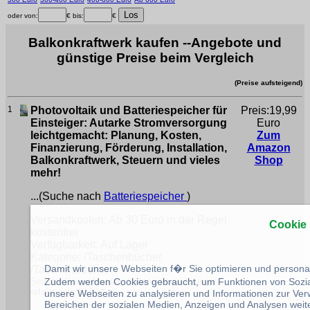
oder von:
€ bis:
€
Balkonkraftwerk kaufen --Angebote und
günstige Preise beim Vergleich
(Preise aufsteigend)
1
Photovoltaik und Batteriespeicher für
Preis:19,99
Einsteiger: Autarke Stromversorgung
Euro
leichtgemacht: Planung, Kosten,
Zum
Finanzierung, Förderung, Installation,
Amazon
Balkonkraftwerk, Steuern und vieles
Shop
mehr!
...(Suche nach
Batteriespeicher
)
Versandkosten: Ab 30 Euro in der Regel
Cookie
kostenfrei
Verfügbarkeit: Auf Lager
Kategorie: /Taschenbücher
Damit wir unsere Webseiten f�r Sie optimieren und person
/Taschenbücher
Zudem werden Cookies gebraucht, um Funktionen von Sozial
Seit der Preiserfassung können Veränderungen
erfolgt sein**/Link*
unsere Webseiten zu analysieren und Informationen zur Ve
Bereichen der sozialen Medien, Anzeigen und Analysen weite