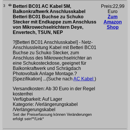
3
Betteri BC01 AC Kabel 5M,
Preis:22,99
Balkonkraftwerk Anschlusskabel
Euro
Betteri BC01 Buchse zu Schuko
Zum
Stecker mit Endkappe zum Anschluss
Amazon
von Mikrowechselrichtern Deye,
Shop
Envertech, TSUN, NEP
?[Betteri BC01 Anschlusskabel] - Netz-
Anschlussleitung Kabel mit Betteri BC01
Buchse zu Schuko Stecker, zum
Anschluss des Mikrowechselrichter an
eine Schukosteckdose, geeignet für
Balkonkraftwerk und Schrägdach
Photovoltaik Anlage Montage.?
[Spezifikation] ...(Suche nach
AC Kabel
)
Versandkosten: Ab 30 Euro in der Regel
kostenfrei
Verfügbarkeit: Auf Lager
Kategorie: /Verlängerungskabel
/Verlängerungskabel
Seit der Preiserfassung können Veränderungen
erfolgt sein**/Link*