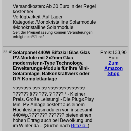
Versandkosten: Ab 30 Euro in der Regel
kostenfrei
Verfügbarkeit: Auf Lager
Kategorie: /Monokristalline Solarmodule
/Monokristalline Solarmodule
Seit der Preiserfassung können Veränderungen
erfolgt sein**/Link*
22
Solarpanel 440W Bifazial Glas-Glas
Preis:133,90
PV-Module mit 2x2mm Glas,
Euro
modernster n-Type Technology,
Zum
Erweiterungs-Module für Ihre Mini-
Amazon
Solaranlage, Balkonkraftwerk oder
Shop
DIY Komplettanlage
??????? ??? ?? ??????????????
????̈?? §?? ???. ? ????.* - Kleiner
Preis. Große Leistung! - Die Plug&Play
Mini-PV Anlage besteht aus einem
Hochleistungsmodulen von insgesamt
440Wp.??????? ?????? bieten einen
hohen Ertrag auch bei Bewölkung und
im Winter da ...(Suche nach
Bifazial
)