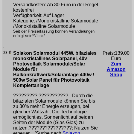
Versandkosten: Ab 30 Euro in der Regel
kostenfrei
Verfügbarkeit: Auf Lager
Kategorie: /Monokristalline Solarmodule
/Monokristalline Solarmodule
Seit der Preiserfassung können Veränderungen
erfolgt sein**/Link*
23
Solakon Solarmodul 445W, bifaziales
Preis:139,00
monokristallines Solarpanel, 40v
Euro
Photovoltaik Solarmodule/Solar
Zum
Module für
Amazon
Balkonkraftwerk/Solaranlage 400w /
Shop
500w Solar Panel für Photovoltaik
Komplettanlage
????????? ??????????? - Durch die
bifazialen Solarmodule können Sie bis
zu 30% mehr Energie erzeugen, bei
gleicher Wattzahl. Die Technologie
ermöglicht es, Sonnenlicht auf beiden
Seiten der Module (Glas-Glas) zu
nutzen.????????????????: Nutzen Sie
erneuer ...(Suche nach
Solakon