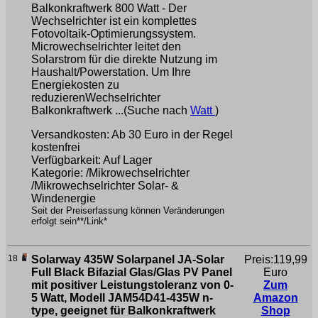
Balkonkraftwerk 800 Watt - Der
Wechselrichter ist ein komplettes
Fotovoltaik-Optimierungssystem.
Microwechselrichter leitet den
Solarstrom für die direkte Nutzung im
Haushalt/Powerstation. Um Ihre
Energiekosten zu
reduzierenWechselrichter
Balkonkraftwerk ...(Suche nach
Watt
)
Versandkosten: Ab 30 Euro in der Regel
kostenfrei
Verfügbarkeit: Auf Lager
Kategorie: /Mikrowechselrichter
/Mikrowechselrichter Solar- &
Windenergie
Seit der Preiserfassung können Veränderungen
erfolgt sein**/Link*
18
Solarway 435W Solarpanel JA-Solar
Preis:119,99
Full Black Bifazial Glas/Glas PV Panel
Euro
mit positiver Leistungstoleranz von 0-
Zum
5 Watt, Modell JAM54D41-435W n-
Amazon
type, geeignet für Balkonkraftwerk
Shop