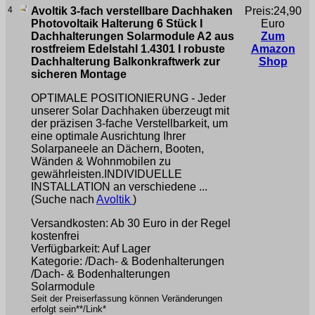
4
Avoltik 3-fach verstellbare Dachhaken
Preis:24,90
Photovoltaik Halterung 6 Stück I
Euro
Dachhalterungen Solarmodule A2 aus
Zum
rostfreiem Edelstahl 1.4301 I robuste
Amazon
Dachhalterung Balkonkraftwerk zur
Shop
sicheren Montage
OPTIMALE POSITIONIERUNG - Jeder
unserer Solar Dachhaken überzeugt mit
der präzisen 3-fache Verstellbarkeit, um
eine optimale Ausrichtung Ihrer
Solarpaneele an Dächern, Booten,
Wänden & Wohnmobilen zu
gewährleisten.INDIVIDUELLE
INSTALLATION an verschiedene ...
(Suche nach
Avoltik
)
Versandkosten: Ab 30 Euro in der Regel
kostenfrei
Verfügbarkeit: Auf Lager
Kategorie: /Dach- & Bodenhalterungen
/Dach- & Bodenhalterungen
Solarmodule
Seit der Preiserfassung können Veränderungen
erfolgt sein**/Link*