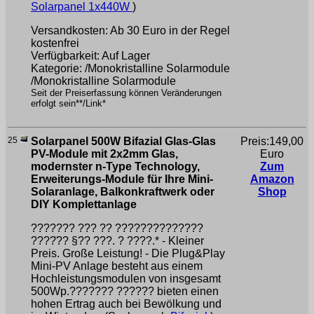
Solarpanel 1x440W
)
Versandkosten: Ab 30 Euro in der Regel
kostenfrei
Verfügbarkeit: Auf Lager
Kategorie: /Monokristalline Solarmodule
/Monokristalline Solarmodule
Seit der Preiserfassung können Veränderungen
erfolgt sein**/Link*
25
Solarpanel 500W Bifazial Glas-Glas
Preis:149,00
PV-Module mit 2x2mm Glas,
Euro
modernster n-Type Technology,
Zum
Erweiterungs-Module für Ihre Mini-
Amazon
Solaranlage, Balkonkraftwerk oder
Shop
DIY Komplettanlage
??????? ??? ?? ??????????????
????̈?? §?? ???. ? ????.* - Kleiner
Preis. Große Leistung! - Die Plug&Play
Mini-PV Anlage besteht aus einem
Hochleistungsmodulen von insgesamt
500Wp.??????? ?????? bieten einen
hohen Ertrag auch bei Bewölkung und