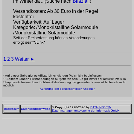
im Winter da ...(Suche nach
Bifazial
)
Versandkosten: Ab 30 Euro in der Regel
kostenfrei
Verfügbarkeit: Auf Lager
Kategorie: /Monokristalline Solarmodule
/Monokristalline Solarmodule
Seit der Preiserfassung können Veränderungen
erfolgt sein**/Link*
1
2
3
Weiter ►
* Auf dieser Seite gibt es Affilate Links, die den Preis nicht beeinflussen.
** Seitdem können Preisänderungen aufgetreten sein. Es gilt immer der aktuelle Preis im
Shop des Anbieters. Eine Echtzeit-Aktualisierung der gelisteten Preise ist technisch nicht
möglich.
Auflistung der berücksichtigten Anbieter
©
Copyright
1998-2026 by
DATA INFORM-
Impressum
Datenschutzhinweise
Datenmanagementsysteme der Informatik GmbH