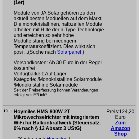
(1er)
Module von JA Solar gehören zu den
aktuell besten Moduellen auf dem Markt.
Die monokristallinen, halbzellen Module
arbeiten mit Hilfe der n-Type Technologie
und erreichen so sehr hohe
Modulleistung bei niedrigem
Temperaturkoeffizient. Dies wirkt sich
posi ...(Suche nach
Solarpanel
)
Versandkosten: Ab 30 Euro in der Regel
kostenfrei
Verfügbarkeit: Auf Lager
Kategorie: /Monokristalline Solarmodule
/Monokristalline Solarmodule
Seit der Preiserfassung können Veränderungen
erfolgt sein**/Link*
19
Hoymiles HMS-800W-2T
Preis:124,20
Mikrowechselrichter mit integriertem
Euro
WiFi für Balkonkraftwerk (Steuersatz:
Zum
0% nach § 12 Absatz 3 UStG)
Amazon
Shop
...(Suche nach
Hoymiles
)