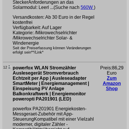
SteckerAnforderungen an das
Solarmodul: Leerl ...(Suche nach
560W
)
Versandkosten: Ab 30 Euro in der Regel
kostenfrei
Verfügbarkeit: Auf Lager
Kategorie: /Mikrowechselrichter
/Mikrowechselrichter Solar- &
Windenergie
Seit der Preiserfassung können Veränderungen
erfolgt sein**/Link*
12
powerfox WLAN Stromzähler
Preis:86,29
Auslesegerät Stromverbrauch
Euro
Echtzeit per App | Ausleseadapter
Zum
SmartMeter | Energiemanagement |
Amazon
Einspeisung PV Anlage
Shop
Balkonkraftwerk | Energiemonitor
poweropti PA201901 (LED)
powerfox PA201901 Energiekosten-
Messgeraet-Zubehör mit App-
SteuerungKompatibel mit einer Vielzahl
moderner, digitaler Zähler -