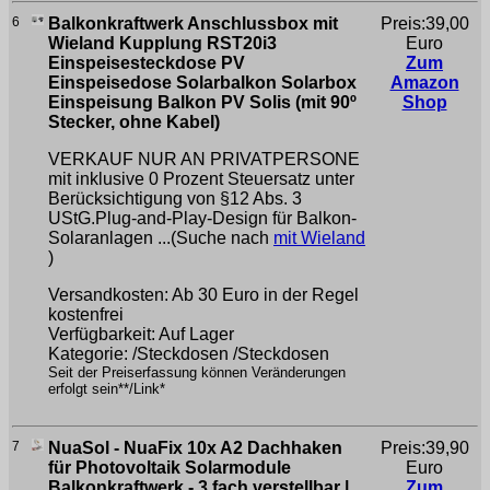
6
Balkonkraftwerk Anschlussbox mit
Preis:39,00
Wieland Kupplung RST20i3
Euro
Einspeisesteckdose PV
Zum
Einspeisedose Solarbalkon Solarbox
Amazon
Einspeisung Balkon PV Solis (mit 90º
Shop
Stecker, ohne Kabel)
VERKAUF NUR AN PRIVATPERSONE
mit inklusive 0 Prozent Steuersatz unter
Berücksichtigung von §12 Abs. 3
UStG.Plug-and-Play-Design für Balkon-
Solaranlagen ...(Suche nach
mit Wieland
)
Versandkosten: Ab 30 Euro in der Regel
kostenfrei
Verfügbarkeit: Auf Lager
Kategorie: /Steckdosen /Steckdosen
Seit der Preiserfassung können Veränderungen
erfolgt sein**/Link*
7
NuaSol - NuaFix 10x A2 Dachhaken
Preis:39,90
für Photovoltaik Solarmodule
Euro
Balkonkraftwerk - 3 fach verstellbar |
Zum