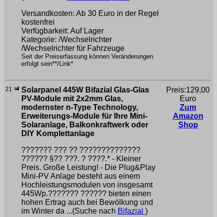
Versandkosten: Ab 30 Euro in der Regel
kostenfrei
Verfügbarkeit: Auf Lager
Kategorie: /Wechselrichter
/Wechselrichter für Fahrzeuge
Seit der Preiserfassung können Veränderungen
erfolgt sein**/Link*
21
Solarpanel 445W Bifazial Glas-Glas
Preis:129,00
PV-Module mit 2x2mm Glas,
Euro
modernster n-Type Technology,
Zum
Erweiterungs-Module für Ihre Mini-
Amazon
Solaranlage, Balkonkraftwerk oder
Shop
DIY Komplettanlage
??????? ??? ?? ??????????????
????̈?? §?? ???. ? ????.* - Kleiner
Preis. Große Leistung! - Die Plug&Play
Mini-PV Anlage besteht aus einem
Hochleistungsmodulen von insgesamt
445Wp.??????? ?????? bieten einen
hohen Ertrag auch bei Bewölkung und
im Winter da ...(Suche nach
Bifazial
)