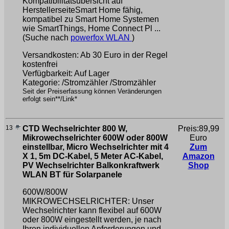
Kompatibilitätsübersicht auf
HerstellerseiteSmart Home fähig,
kompatibel zu Smart Home Systemen
wie SmartThings, Home Connect Pl ...
(Suche nach
powerfox WLAN
)
Versandkosten: Ab 30 Euro in der Regel
kostenfrei
Verfügbarkeit: Auf Lager
Kategorie: /Stromzähler /Stromzähler
Seit der Preiserfassung können Veränderungen
erfolgt sein**/Link*
13
CTD Wechselrichter 800 W,
Preis:89,99
Mikrowechselrichter 600W oder 800W
Euro
einstellbar, Micro Wechselrichter mit 4
Zum
X 1, 5m DC-Kabel, 5 Meter AC-Kabel,
Amazon
PV Wechselrichter Balkonkraftwerk
Shop
WLAN BT für Solarpanele
600W/800W
MIKROWECHSELRICHTER: Unser
Wechselrichter kann flexibel auf 600W
oder 800W eingestellt werden, je nach
Ihren individuellen Anforderungen und