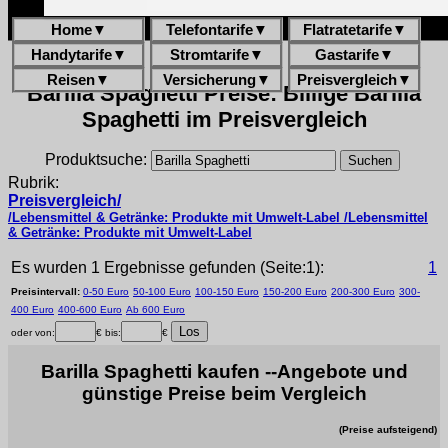
Home
▼
Telefontarife
▼
Flatratetarife
▼
Handytarife
▼
Stromtarife
▼
Gastarife
▼
Reisen
▼
Versicherung
▼
Preisvergleich
▼
Barilla Spaghetti Preise: Billige Barilla
Spaghetti im Preisvergleich
Produktsuche:
Rubrik:
Preisvergleich/
/Lebensmittel & Getränke: Produkte mit Umwelt-Label /Lebensmittel
& Getränke: Produkte mit Umwelt-Label
Es wurden 1 Ergebnisse gefunden (Seite:1):
1
Preisintervall:
0-50 Euro
50-100 Euro
100-150 Euro
150-200 Euro
200-300 Euro
300-
400 Euro
400-600 Euro
Ab 600 Euro
oder von:
€ bis:
€
Barilla Spaghetti kaufen --Angebote und
günstige Preise beim Vergleich
(Preise aufsteigend)