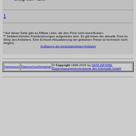
1
* Auf dieser Seite gibt es Affilate Links, die den Preis nicht beeinflussen.
** Seitdem können Preisänderungen aufgetreten sein. Es gilt immer der aktuelle Preis im
Shop des Anbieters. Eine Echtzeit-Aktualisierung der gelisteten Preise ist technisch nicht
möglich.
Auflistung der berücksichtigten Anbieter
©
Copyright
1998-2026 by
DATA INFORM-
Impressum
Datenschutzhinweise
Datenmanagementsysteme der Informatik GmbH