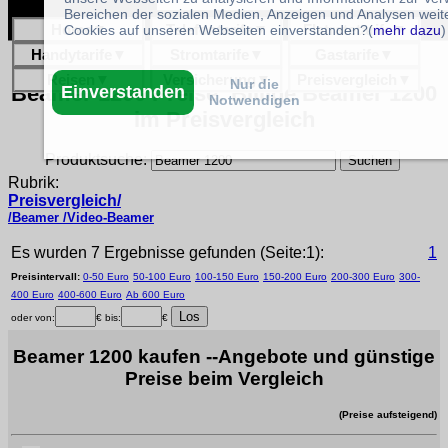
Bereichen der sozialen Medien, Anzeigen und Analysen weite
Home
▼
Telefontarife
▼
Flatratetarife
▼
Cookies auf unseren Webseiten einverstanden?(
mehr dazu
)
Handytarife
▼
Stromtarife
▼
Gastarife
▼
Reisen
▼
Versicherung
▼
Preisvergleich
▼
Nur die
Beamer 1200 Preise: Billige Beamer 1200
Einverstanden
Notwendigen
im Preisvergleich
Produktsuche:
Rubrik:
Preisvergleich/
/Beamer /Video-Beamer
Es wurden 7 Ergebnisse gefunden (Seite:1):
1
Preisintervall:
0-50 Euro
50-100 Euro
100-150 Euro
150-200 Euro
200-300 Euro
300-
400 Euro
400-600 Euro
Ab 600 Euro
oder von:
€ bis:
€
Beamer 1200 kaufen --Angebote und günstige
Preise beim Vergleich
(Preise aufsteigend)