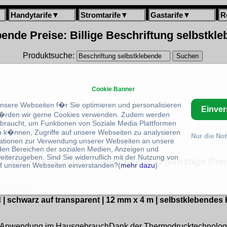
Handytarife
▼
Stromtarife
▼
Gastarife
▼
R
ende Preise: Billige Beschriftung selbstkl
Produktsuche:
Cookie Banner
unsere Webseiten f�r Sie optimieren und personalisieren
Einve
rden wir gerne Cookies verwenden. Zudem werden
braucht, um Funktionen von Soziale Media Plattformen
00-400 Euro
400-600 Euro
Ab 600 Euro
u k�nnen, Zugriffe auf unsere Webseiten zu analysieren
Nur die No
ationen zur Verwendung unserer Webseiten an unsere
 den Bereichen der sozialen Medien, Anzeigen und
eiterzugeben. Sind Sie widerruflich mit der Nutzung von
bstklebende kaufen --Angebote und günstige Prei
f unseren Webseiten einverstanden?(
mehr dazu
)
| schwarz auf transparent | 12 mm x 4 m | selbstklebendes K
ative Anwendung im HausgebrauchDank der Thermodrucktechnolog