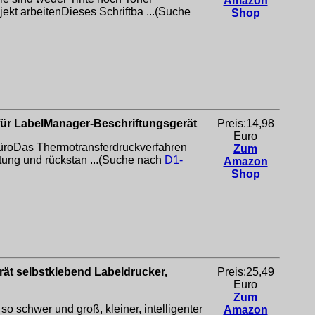
Amazon
kt arbeitenDieses Schriftba ...(Suche
Shop
 für LabelManager-Beschriftungsgerät
Preis:14,98
Euro
 BüroDas Thermotransferdruckverfahren
Zum
ftung und rückstan ...(Suche nach
D1-
Amazon
Shop
rät selbstklebend Labeldrucker,
Preis:25,49
Euro
Zum
 schwer und groß, kleiner, intelligenter
Amazon