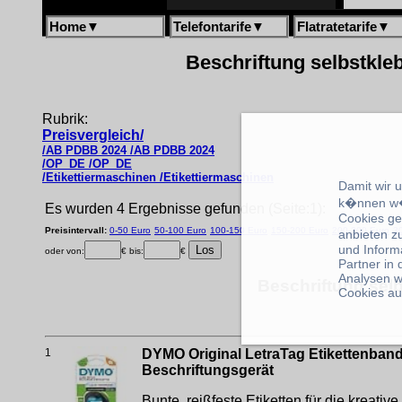
Home
▼
Telefontarife
▼
Flatratetarife
▼
Beschriftung selbstkleb
Rubrik:
Preisvergleich/
/AB PDBB 2024 /AB PDBB 2024
/OP_DE /OP_DE
/Etikettiermaschinen /Etikettiermaschinen
Damit wir 
k�nnen w�
Es wurden 4 Ergebnisse gefunden (Seite:1):
Cookies ge
Preisintervall:
0-50 Euro
50-100 Euro
100-150 Euro
150-200 Euro
200-300 Euro
3
anbieten z
und Inform
oder von:
€ bis:
€
Partner in
Analysen w
Beschriftung sel
Cookies au
1
DYMO Original LetraTag Etikettenband 
Beschriftungsgerät
Bunte, reißfeste Etiketten für die kre