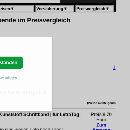
eisen
▼
Versicherung
▼
Preisvergleich
▼
ebende im Preisvergleich
rstanden
1
twendigen
se beim Vergleich
(Preise aufsteigend)
unststoff Schriftband | für LetraTag-
Preis:8,70
Euro
Zum
ie sind weder Tinte noch Toner