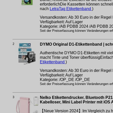
erforderlichDie Kassetten können schnel
nach
LetraTag Etikettenband
)
Versandkosten: Ab 30 Euro in der Regel 
Verfügbarkeit: Auf Lager
Kategorie: /AB PDBB 2024 /AB PDBB 2
Seit der Preiserfassung können Veränderungen erfo
2
DYMO Original D1-Etikettenband | schw
Authentische DYMO D1-Etiketten mit viel
macht Tinte und Toner überflüssigEinfac
Etikettenband
)
Versandkosten: Ab 30 Euro in der Regel 
Verfügbarkeit: Auf Lager
Kategorie: /OP_DE /OP_DE
Seit der Preiserfassung können Veränderungen erfo
3
Nelko Etikettendrucker, Bluetooth P21
Kabelloser, Mini Label Printer mit iO
【Neue Version 2024】Im Vergleich zu herk