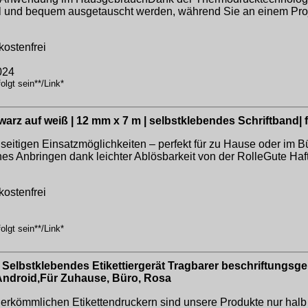
l und bequem ausgetauscht werden, während Sie an einem Proje
kostenfrei
024
lgt sein**/Link*
arz auf weiß | 12 mm x 7 m | selbstklebendes Schriftband|
seitigen Einsatzmöglichkeiten – perfekt für zu Hause oder im
hes Anbringen dank leichter Ablösbarkeit von der RolleGute Ha
kostenfrei
lgt sein**/Link*
 Selbstklebendes Etikettiergerät Tragbarer beschriftungsge
S Android,Für Zuhause, Büro, Rosa
ömmlichen Etikettendruckern sind unsere Produkte nur halb so