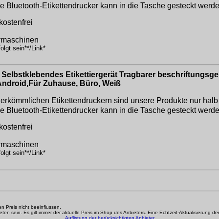
e Bluetooth-Etikettendrucker kann in die Tasche gesteckt werd
kostenfrei
iermaschinen
lgt sein**/Link*
 Selbstklebendes Etikettiergerät Tragbarer beschriftungsge
S Android,Für Zuhause, Büro, Weiß
ömmlichen Etikettendruckern sind unsere Produkte nur halb so
e Bluetooth-Etikettendrucker kann in die Tasche gesteckt werd
kostenfrei
iermaschinen
lgt sein**/Link*
den Preis nicht beeinflussen.
n sein. Es gilt immer der aktuelle Preis im Shop des Anbieters. Eine Echtzeit-Aktualisierung der g
Auflistung der berücksichtigten Anbieter