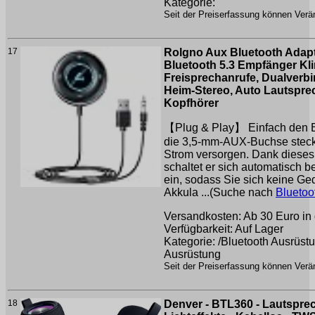
Kategorie:
Seit der Preiserfassung können Verän
17
Rolgno Aux Bluetooth Adapte
Bluetooth 5.3 Empfänger Kl
Freisprechanrufe, Dualverbin
Heim-Stereo, Auto Lautspr
Kopfhörer
【Plug & Play】 Einfach den Bl
die 3,5-mm-AUX-Buchse steck
Strom versorgen. Dank dieses
schaltet er sich automatisch b
ein, sodass Sie sich keine G
Akkula ...(Suche nach
Bluetoo
Versandkosten: Ab 30 Euro in 
Verfügbarkeit: Auf Lager
Kategorie: /Bluetooth Ausrüst
Ausrüstung
Seit der Preiserfassung können Verän
18
Denver - BTL360 - Lautsprec