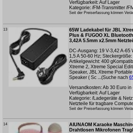
Verfügbarkeit: Auf Lager
Kategorie: /FM-Transmitter /F
Seit der Preiserfassung können Verän
13
65W Ladekabel für JBL Xtre
Plus & FUGOO XL Bluetooth
3,42A 5.5mm x2.5mm Netztei
DC-Ausgang: 19 V-3,42 A-65 
1,5 A 50-60 Hz; Steckergröße:
Artikelgewicht: 400 gKompatib
Xtreme 2, Xtreme Special Edit
Speaker, JBL Xtreme Portable
Speaker ( Sc ...(Suche nach
6
Versandkosten: Ab 30 Euro in 
Verfügbarkeit: Auf Lager
Kategorie: /Ladegeräte & Netz
Netzteile für tragbare Compute
Seit der Preiserfassung können Verän
14
AIUNAOM Karaoke Maschine 
Drahtlosen Mikrofonen Trag