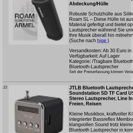
Abdeckung/Hülle
Robuste Schutzhülle aus Sili
Roam SL – Diese Hülle ist a
Material gefertigt und bietet o
Lautsprecher während Sie unt
Ihre Musik überall hin mitnehm
(Suche nach
hige
)
Versandkosten: Ab 30 Euro in 
Verfügbarkeit: Auf Lager
Kategorie: /Tragbare Bluetoot
Bluetooth-Lautsprecher
Seit der Preiserfassung können Verän
22
JTLB Bluetooth Lautspreche
Soundstation SD TF Card U
Stereo Lautsprecher, Line I
Freien, Reisen
Kleine Musikbox, kraftvoller K
integrierter Bassreflex Membra
klangvollen Sound trotz klei
Bluetooth Lautsprecher in ko