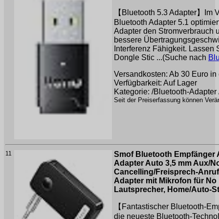
【Bluetooth 5.3 Adapter】Im V
Bluetooth Adapter 5.1 optimier
Adapter den Stromverbrauch un
bessere Übertragungsgeschwin
Interferenz Fähigkeit. Lassen
Dongle Stic ...(Suche nach
Bl
Versandkosten: Ab 30 Euro in 
Verfügbarkeit: Auf Lager
Kategorie: /Bluetooth-Adapter
Seit der Preiserfassung können Verän
11
Smof Bluetooth Empfänger A
Adapter Auto 3,5 mm Aux/N
Cancelling/Freisprech-Anruf
Adapter mit Mikrofon für No
Lautsprecher, Home/Auto-S
【Fantastischer Bluetooth-E
die neueste Bluetooth-Techn