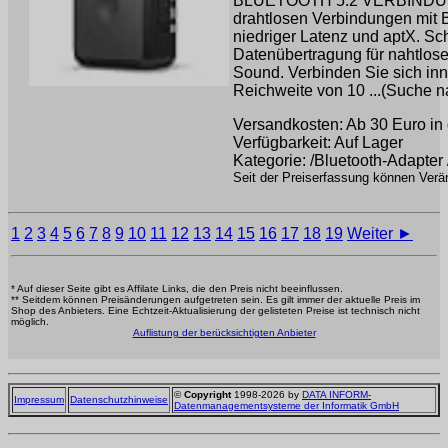
BLUETOOTH 5.2 VERBINDUNG 
drahtlosen Verbindungen mit B
niedriger Latenz und aptX. Sc
Datenübertragung für nahtlose
Sound. Verbinden Sie sich inn
Reichweite von 10 ...(Suche 
Versandkosten: Ab 30 Euro in 
Verfügbarkeit: Auf Lager
Kategorie: /Bluetooth-Adapter
Seit der Preiserfassung können Verän
1
2
3
4
5
6
7
8
9
10
11
12
13
14
15
16
17
18
19
Weiter ►
* Auf dieser Seite gibt es Affilate Links, die den Preis nicht beeinflussen.
** Seitdem können Preisänderungen aufgetreten sein. Es gilt immer der aktuelle Preis im
Shop des Anbieters. Eine Echtzeit-Aktualisierung der gelisteten Preise ist technisch nicht
möglich.
Auflistung der berücksichtigten Anbieter
©
Copyright
1998-2026 by
DATA INFORM-
Impressum
Datenschutzhinweise
Datenmanagementsysteme der Informatik GmbH