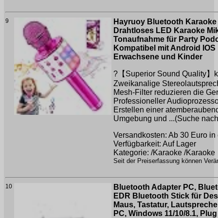
9
Hayruoy Bluetooth Karaoke 
Drahtloses LED Karaoke Mik
Tonaufnahme für Party Podc
Kompatibel mit Android IOS
Erwachsene und Kinder
?【Superior Sound Quality】ka
Zweikanalige Stereolautsprech
Mesh-Filter reduzieren die Ge
Professioneller Audioprozess
Erstellen einer atemberaube
Umgebung und ...(Suche nac
Versandkosten: Ab 30 Euro in 
Verfügbarkeit: Auf Lager
Kategorie: /Karaoke /Karaoke
Seit der Preiserfassung können Verän
10
Bluetooth Adapter PC, Blue
EDR Bluetooth Stick für Des
Maus, Tastatur, Lautsprecher
PC, Windows 11/10/8.1, Plug