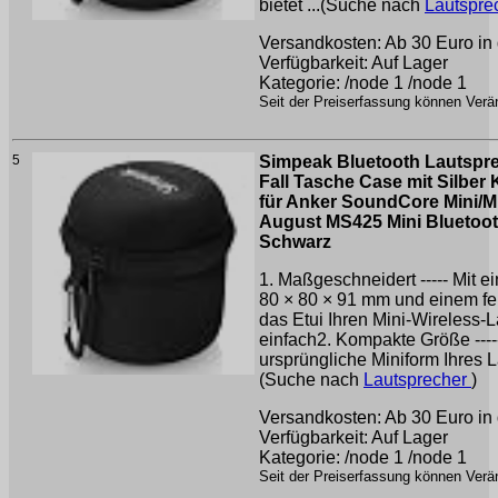
bietet ...(Suche nach
Lautspre
Versandkosten: Ab 30 Euro in 
Verfügbarkeit: Auf Lager
Kategorie: /node 1 /node 1
Seit der Preiserfassung können Verän
5
Simpeak Bluetooth Lautspre
Fall Tasche Case mit Silber
für Anker SoundCore Mini/Mi
August MS425 Mini Bluetoot
Schwarz
1. Maßgeschneidert ----- Mit e
80 × 80 × 91 mm und einem fe
das Etui Ihren Mini-Wireless-
einfach2. Kompakte Größe ----
ursprüngliche Miniform Ihres L
(Suche nach
Lautsprecher
)
Versandkosten: Ab 30 Euro in 
Verfügbarkeit: Auf Lager
Kategorie: /node 1 /node 1
Seit der Preiserfassung können Verän