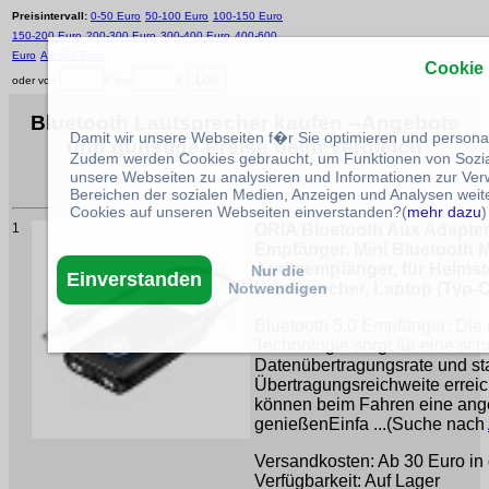
Preisintervall:
0-50 Euro
50-100 Euro
100-150 Euro
150-200 Euro
200-300 Euro
300-400 Euro
400-600
Euro
Ab 600 Euro
Cookie
oder von:
€ bis:
€
Bluetooth Lautsprecher kaufen --Angebote
Damit wir unsere Webseiten f�r Sie optimieren und person
und günstige Preise beim Vergleich
Zudem werden Cookies gebraucht, um Funktionen von Sozial
unsere Webseiten zu analysieren und Informationen zur Ve
Bereichen der sozialen Medien, Anzeigen und Analysen weite
Cookies auf unseren Webseiten einverstanden?(
mehr dazu
)
1
ORIA Bluetooth Aux Adapter, 
Empfänger, Mini Bluetooth M
Audioempfänger, für Heimst
Nur die
Einverstanden
Notwendigen
Lautsprecher, Laptop (Typ-
Bluetooth 5,0 Empfänger: Die 
Technologie sorgt für eine sch
Datenübertragungsrate und st
Übertragungsreichweite erreich
können beim Fahren eine a
genießenEinfa ...(Suche nach
Versandkosten: Ab 30 Euro in 
Verfügbarkeit: Auf Lager