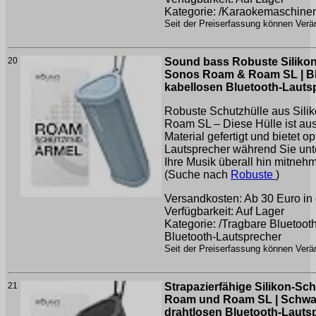
Kategorie: /Karaokemaschine
Seit der Preiserfassung können Verän
20
Sound bass Robuste Silikon
Sonos Roam & Roam SL | Bla
kabellosen Bluetooth-Lautsp
Robuste Schutzhülle aus Sili
Roam SL – Diese Hülle ist a
Material gefertigt und bietet o
Lautsprecher während Sie unt
Ihre Musik überall hin mitnehm
(Suche nach
Robuste
)
Versandkosten: Ab 30 Euro in 
Verfügbarkeit: Auf Lager
Kategorie: /Tragbare Bluetoot
Bluetooth-Lautsprecher
Seit der Preiserfassung können Verän
21
Strapazierfähige Silikon-Sc
Roam und Roam SL | Schwarz
drahtlosen Bluetooth-Lautsp