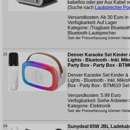
kabellos oder per Aux Kabel v
(Suche nach
Lautsprecher Po
Versandkosten: Ab 30 Euro in 
Verfügbarkeit: Auf Lager
Kategorie: /Tragbare Bluetoot
Bluetooth-Lautsprecher
Seit der Preiserfassung können Verän
23
Denver Karaoke Set Kinder 
Lights - Bluetooth - Inkl. Mi
Party Box - Party Box - BTM
Denver Karaoke Set Kinder &
Lights - Bluetooth - Inkl. Mikr
Box - Party Box - BTM610
Set
Versandkosten: 5.99 Euro
Verfügbarkeit: Siehe Anbieter-
Kategorie: Elektronik
Seit der Preiserfassung können Verän
24
Sunydeal 65W JBL Ladekabe