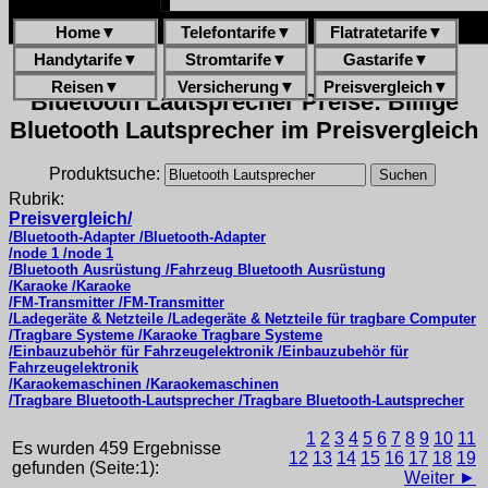
Home
▼
Telefontarife
▼
Flatratetarife
▼
Handytarife
▼
Stromtarife
▼
Gastarife
▼
Reisen
▼
Versicherung
▼
Preisvergleich
▼
Bluetooth Lautsprecher Preise: Billige
Bluetooth Lautsprecher im Preisvergleich
Produktsuche:
Rubrik:
Preisvergleich/
/Bluetooth-Adapter /Bluetooth-Adapter
/node 1 /node 1
/Bluetooth Ausrüstung /Fahrzeug Bluetooth Ausrüstung
/Karaoke /Karaoke
/FM-Transmitter /FM-Transmitter
/Ladegeräte & Netzteile /Ladegeräte & Netzteile für tragbare Computer
/Tragbare Systeme /Karaoke Tragbare Systeme
/Einbauzubehör für Fahrzeugelektronik /Einbauzubehör für
Fahrzeugelektronik
/Karaokemaschinen /Karaokemaschinen
/Tragbare Bluetooth-Lautsprecher /Tragbare Bluetooth-Lautsprecher
1
2
3
4
5
6
7
8
9
10
11
Es wurden 459 Ergebnisse
12
13
14
15
16
17
18
19
gefunden (Seite:1):
Weiter ►