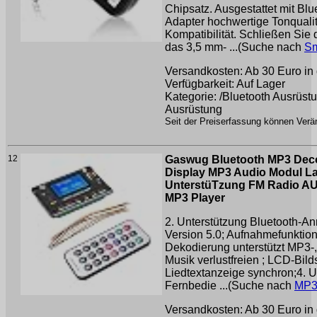
Chipsatz. Ausgestattet mit Blu
Adapter hochwertige Tonqualit
Kompatibilität. Schließen Sie
das 3,5 mm- ...(Suche nach
Sm
Versandkosten: Ab 30 Euro in 
Verfügbarkeit: Auf Lager
Kategorie: /Bluetooth Ausrüst
Ausrüstung
Seit der Preiserfassung können Verän
12
Gaswug Bluetooth MP3 Dec
Display MP3 Audio Modul L
UnterstüTzung FM Radio A
MP3 Player
2. Unterstützung Bluetooth-Anr
Version 5.0; Aufnahmefunktion
Dekodierung unterstützt MP3-
Musik verlustfreien ; LCD-Bil
Liedtextanzeige synchron;4. Unt
Fernbedie ...(Suche nach
MP3
Versandkosten: Ab 30 Euro in 