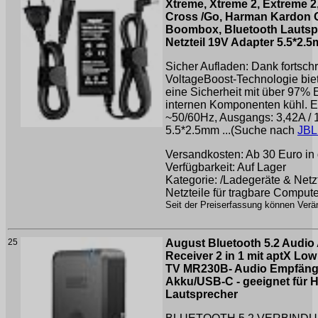
Xtreme, Xtreme 2, Extreme 
Cross /Go, Harman Kardon 
Boombox, Bluetooth Lautsp
Netzteil 19V Adapter 5.5*2.
Sicher Aufladen: Dank fortschr
VoltageBoost-Technologie bie
eine Sicherheit mit über 97% E
internen Komponenten kühl. 
~50/60Hz, Ausgangs: 3,42A / 
5.5*2.5mm ...(Suche nach
JBL
Versandkosten: Ab 30 Euro in 
Verfügbarkeit: Auf Lager
Kategorie: /Ladegeräte & Netz
Netzteile für tragbare Compute
Seit der Preiserfassung können Verän
25
August Bluetooth 5.2 Audio 
Receiver 2 in 1 mit aptX Lo
TV MR230B- Audio Empfäng
Akku/USB-C - geeignet für 
Lautsprecher