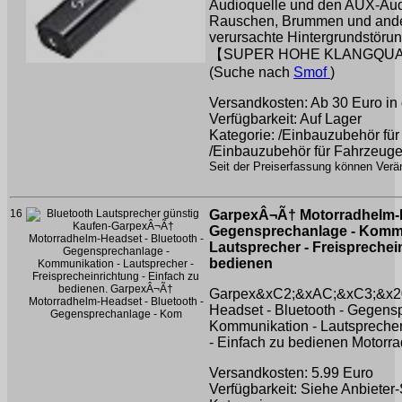
Audioquelle und den AUX-Aud
Rauschen, Brummen und ander
verursachte Hintergrundstörun
【SUPER HOHE KLANGQUALI
(Suche nach
Smof
)
Versandkosten: Ab 30 Euro in 
Verfügbarkeit: Auf Lager
Kategorie: /Einbauzubehör für
/Einbauzubehör für Fahrzeuge
Seit der Preiserfassung können Verän
16
GarpexÂ¬Ã† Motorradhelm-He
Gegensprechanlage - Kommu
Lautsprecher - Freisprechei
bedienen
Garpex&xC2;&xAC;&xC3;&x20
Headset - Bluetooth - Gegens
Kommunikation - Lautsprecher 
- Einfach zu bedienen
Motorra
Versandkosten: 5.99 Euro
Verfügbarkeit: Siehe Anbieter-