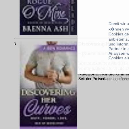
Damit wir 
k�nnen w�
Cookies ge
anbieten z
3
Discovering Her Curves
und Inform
Partner in
Analysen w
...(Suche nach
Discover
Cookies au
Versandkosten: Ab 30 Eur
Verfügbarkeit: Jetzt als
Kategorie: /Kindle Unlim
Seit der Preiserfassung könne