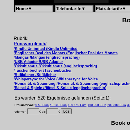
Home
▼
Telefontarife
▼
Flatratetarife
▼
Bo
Rubrik:
Preisvergleich/
/Kindle Unlimited /Kindle Unlimited
/Englischer Deal des Monats /Englischer Deal des Monats
/Mangas /Mangas (englischsprachig)
/USB-Adapter /USB-Adapter
/Okkultismus /Okkultismus (englischsprachig)
/Taschenbücher /Taschenbücher
/Stiftköcher /Stiftköcher
/Whispersync for Voice /Whispersync for Voice
/Romantik & Spannung /Romantik & Spannung (englischsprachi
/Rätsel & Spiele /Rätsel & Spiele (englischsprachig)
Es wurden 520 Ergebnisse gefunden (Seite:1):
Preisintervall:
0-50 Euro
50-100 Euro
100-150 Euro
150-200 Euro
200-300 Euro
3
oder von:
€ bis:
€
Book o