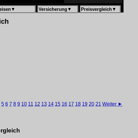
eisen
▼
Versicherung
▼
Preisvergleich
▼
ich
5
6
7
8
9
10
11
12
13
14
15
16
17
18
19
20
21
Weiter ►
rgleich