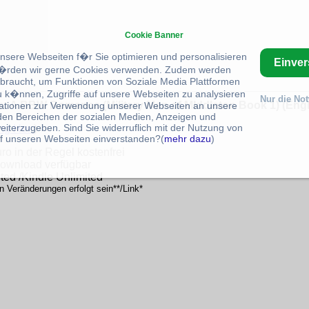
Cookie Banner
unsere Webseiten f�r Sie optimieren und personalisieren
Einve
rden wir gerne Cookies verwenden. Zudem werden
braucht, um Funktionen von Soziale Media Plattformen
u k�nnen, Zugriffe auf unsere Webseiten zu analysieren
Nur die No
: A BBW Romance (Military Men of MIddleton Book 1) (Engl
ationen zur Verwendung unserer Webseiten an unsere
 den Bereichen der sozialen Medien, Anzeigen und
eiterzugeben. Sind Sie widerruflich mit der Nutzung von
ing Her
)
f unseren Webseiten einverstanden?(
mehr dazu
)
o in der Regel kostenfrei
 Download verfügbar
ited /Kindle Unlimited
n Veränderungen erfolgt sein**/Link*