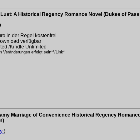
Lust: A Historical Regency Romance Novel (Dukes of Passi
)
o in der Regel kostenfrei
 Download verfügbar
ited /Kindle Unlimited
n Veränderungen erfolgt sein**/Link*
eamy Marriage of Convenience Historical Regency Romance
n)
ly
)