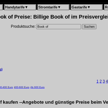
Handytarife
▼
Stromtarife
▼
Gastarife
▼
R
ok of Preise: Billige Book of im Preisvergle
Produktsuche:
g)
1
2
3
4
00-400 Euro
400-600 Euro
Ab 600 Euro
f kaufen --Angebote und günstige Preise beim Ve