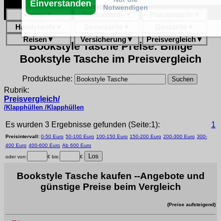
Einverstanden
Notwendigen
Home
▼
Telefontarife
▼
Flatratetarife
▼
Handytarife
▼
Stromtarife
▼
Gastarife
▼
Reisen
▼
Versicherung
▼
Preisvergleich
▼
Bookstyle Tasche Preise: Billige
Bookstyle Tasche im Preisvergleich
Produktsuche:
Rubrik:
Preisvergleich/
/Klapphüllen /Klapphüllen
Es wurden 3 Ergebnisse gefunden (Seite:1):
1
Preisintervall:
0-50 Euro
50-100 Euro
100-150 Euro
150-200 Euro
200-300 Euro
300-
400 Euro
400-600 Euro
Ab 600 Euro
oder von:
€ bis:
€
Bookstyle Tasche kaufen --Angebote und
günstige Preise beim Vergleich
(Preise aufsteigend)