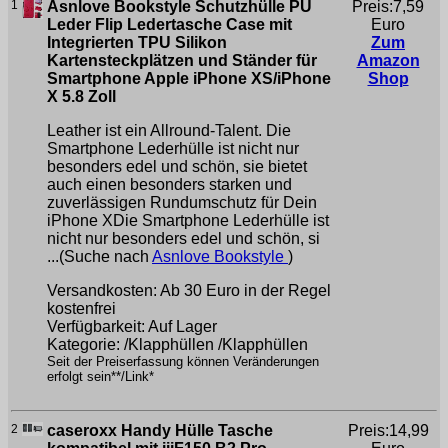
1
Asnlove Bookstyle Schutzhülle PU
Preis:7,59
Leder Flip Ledertasche Case mit
Euro
Integrierten TPU Silikon
Zum
Kartensteckplätzen und Ständer für
Amazon
Smartphone Apple iPhone XS/iPhone
Shop
X 5.8 Zoll
Leather ist ein Allround-Talent. Die
Smartphone Lederhülle ist nicht nur
besonders edel und schön, sie bietet
auch einen besonders starken und
zuverlässigen Rundumschutz für Dein
iPhone XDie Smartphone Lederhülle ist
nicht nur besonders edel und schön, si
...(Suche nach
Asnlove Bookstyle
)
Versandkosten: Ab 30 Euro in der Regel
kostenfrei
Verfügbarkeit: Auf Lager
Kategorie: /Klapphüllen /Klapphüllen
Seit der Preiserfassung können Veränderungen
erfolgt sein**/Link*
2
caseroxx Handy Hülle Tasche
Preis:14,99