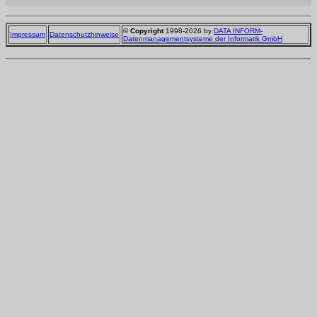
©
Copyright
1998-2026 by
DATA INFORM-
Impressum
Datenschutzhinweise
Datenmanagementsysteme der Informatik GmbH