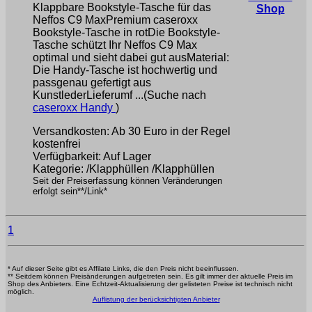
Klappbare Bookstyle-Tasche für das
Shop
Neffos C9 MaxPremium caseroxx
Bookstyle-Tasche in rotDie Bookstyle-
Tasche schützt Ihr Neffos C9 Max
optimal und sieht dabei gut ausMaterial:
Die Handy-Tasche ist hochwertig und
passgenau gefertigt aus
KunstlederLieferumf ...(Suche nach
caseroxx Handy
)
Versandkosten: Ab 30 Euro in der Regel
kostenfrei
Verfügbarkeit: Auf Lager
Kategorie: /Klapphüllen /Klapphüllen
Seit der Preiserfassung können Veränderungen
erfolgt sein**/Link*
1
* Auf dieser Seite gibt es Affilate Links, die den Preis nicht beeinflussen.
** Seitdem können Preisänderungen aufgetreten sein. Es gilt immer der aktuelle Preis im
Shop des Anbieters. Eine Echtzeit-Aktualisierung der gelisteten Preise ist technisch nicht
möglich.
Auflistung der berücksichtigten Anbieter