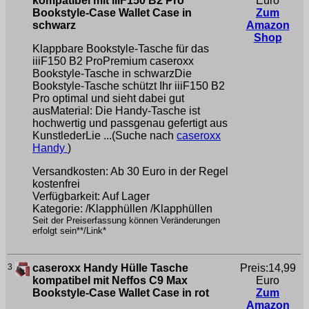
kompatibel mit iiiF150 B2 Pro
Euro
Bookstyle-Case Wallet Case in
Zum
schwarz
Amazon
Shop
Klappbare Bookstyle-Tasche für das
iiiF150 B2 ProPremium caseroxx
Bookstyle-Tasche in schwarzDie
Bookstyle-Tasche schützt Ihr iiiF150 B2
Pro optimal und sieht dabei gut
ausMaterial: Die Handy-Tasche ist
hochwertig und passgenau gefertigt aus
KunstlederLie ...(Suche nach
caseroxx
Handy
)
Versandkosten: Ab 30 Euro in der Regel
kostenfrei
Verfügbarkeit: Auf Lager
Kategorie: /Klapphüllen /Klapphüllen
Seit der Preiserfassung können Veränderungen
erfolgt sein**/Link*
3
caseroxx Handy Hülle Tasche
Preis:14,99
kompatibel mit Neffos C9 Max
Euro
Bookstyle-Case Wallet Case in rot
Zum
Amazon