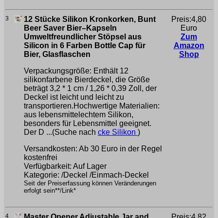
3
12 Stücke Silikon Kronkorken, Bunt
Preis:4,80
Beer Saver Bier–Kapseln
Euro
Umweltfreundlicher Stöpsel aus
Zum
Silicon in 6 Farben Bottle Cap für
Amazon
Bier, Glasflaschen
Shop
Verpackungsgröße: Enthält 12
silikonfarbene Bierdeckel, die Größe
beträgt 3,2 * 1 cm / 1,26 * 0,39 Zoll, der
Deckel ist leicht und leicht zu
transportieren.Hochwertige Materialien:
aus lebensmittelechtem Silikon,
besonders für Lebensmittel geeignet.
Der D ...(Suche nach
cke Silikon
)
Versandkosten: Ab 30 Euro in der Regel
kostenfrei
Verfügbarkeit: Auf Lager
Kategorie: /Deckel /Einmach-Deckel
Seit der Preiserfassung können Veränderungen
erfolgt sein**/Link*
4
Master Opener Adjustable Jar and
Preis:4,82