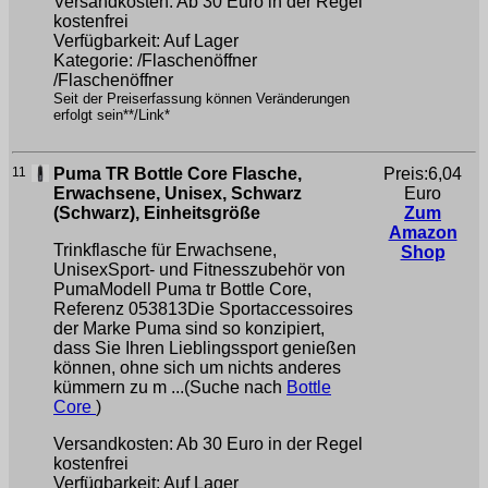
Versandkosten: Ab 30 Euro in der Regel
kostenfrei
Verfügbarkeit: Auf Lager
Kategorie: /Flaschenöffner
/Flaschenöffner
Seit der Preiserfassung können Veränderungen
erfolgt sein**/Link*
11
Puma TR Bottle Core Flasche,
Preis:6,04
Erwachsene, Unisex, Schwarz
Euro
(Schwarz), Einheitsgröße
Zum
Amazon
Trinkflasche für Erwachsene,
Shop
UnisexSport- und Fitnesszubehör von
PumaModell Puma tr Bottle Core,
Referenz 053813Die Sportaccessoires
der Marke Puma sind so konzipiert,
dass Sie Ihren Lieblingssport genießen
können, ohne sich um nichts anderes
kümmern zu m ...(Suche nach
Bottle
Core
)
Versandkosten: Ab 30 Euro in der Regel
kostenfrei
Verfügbarkeit: Auf Lager