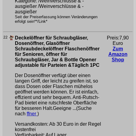
Kategorie: /Weinverschlüsse & -
ausgießer /Weinverschlüsse & -
ausgießer
Seit der Preiserfassung können Veränderungen
erfolgt sein**/Link*
22
Deckelöffner für Schraubgläser,
Preis:7,90
Dosenöffner, Glasöffner
Euro
Schraubdeckelöffner Flaschenöffner
Zum
für Senioren, öffner für
Amazon
Schraubgläser, Jar & Bottle Opener
Shop
adjustable für Parteien &Täglich 1PC
Der Dosenöffner verfügt über einen
langen Griff, der leicht zu greifen ist, so
dass Dosen oder Flaschen mühelos
geöffnet werden können. Er ist einfach,
effizient und sehr bequem. Anti-Rutsch-
Pad bietet eine rutschfeste Oberfläche
für besseren Halt.Geeigne ...(Suche
nach
ffner
)
Versandkosten: Ab 30 Euro in der Regel
kostenfrei
Verfügbarkeit: Auf Lager