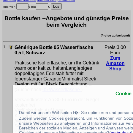
oder von:
€ bis:
€
Bottle kaufen --Angebote und günstige Preise
beim Vergleich
(Preise aufsteigend)
1
Générique Bottle 05 Wasserflasche
Preis:3,00
0,5 l, Schwarz
Euro
Zum
Praktische Isolierflasche, um Ihr Getränk
Amazon
warm oder kalt zu haltenLanglebiges
Shop
doppellagiges Edelstahlfutter mit
lebenslanger GarantieMinimalist Sleek
Design mit Jet Black Beschichtung ...
(Suche nach
05 Wasserflasche
)
Cookie
Versandkosten: Ab 30 Euro in der Regel
kostenfrei
Verfügbarkeit: Auf Lager
Damit wir unsere Webseiten f�r Sie optimieren und person
Kategorie: /Wasserflaschen
Zudem werden Cookies gebraucht, um Funktionen von Sozial
/Wasserflaschen
unsere Webseiten zu analysieren und Informationen zur Ve
Seit der Preiserfassung können Veränderungen
Bereichen der sozialen Medien, Anzeigen und Analysen weite
erfolgt sein**/Link*
Cookies auf unseren Webseiten einverstanden?(
mehr dazu
)