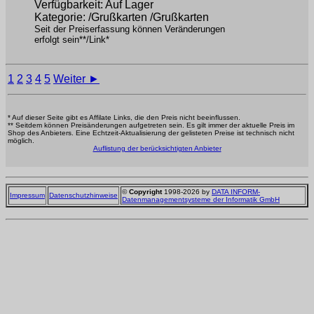
Verfügbarkeit: Auf Lager
Kategorie: /Grußkarten /Grußkarten
Seit der Preiserfassung können Veränderungen
erfolgt sein**/Link*
1
2
3
4
5
Weiter ►
* Auf dieser Seite gibt es Affilate Links, die den Preis nicht beeinflussen.
** Seitdem können Preisänderungen aufgetreten sein. Es gilt immer der aktuelle Preis im
Shop des Anbieters. Eine Echtzeit-Aktualisierung der gelisteten Preise ist technisch nicht
möglich.
Auflistung der berücksichtigten Anbieter
©
Copyright
1998-2026 by
DATA INFORM-
Impressum
Datenschutzhinweise
Datenmanagementsysteme der Informatik GmbH