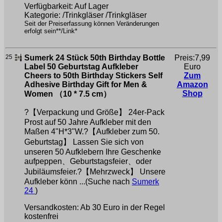
Verfügbarkeit: Auf Lager
Kategorie: /Trinkgläser /Trinkgläser
Seit der Preiserfassung können Veränderungen
erfolgt sein**/Link*
25
Sumerk 24 Stück 50th Birthday Bottle
Preis:7,99
Label 50 Geburtstag Aufkleber
Euro
Cheers to 50th Birthday Stickers Self
Zum
Adhesive Birthday Gift for Men &
Amazon
Shop
Women （10 * 7.5 cm）
?【Verpackung und Größe】 24er-Pack
Prost auf 50 Jahre Aufkleber mit den
Maßen 4"H*3"W.?【Aufkleber zum 50.
Geburtstag】 Lassen Sie sich von
unseren 50 Aufklebern Ihre Geschenke
aufpeppen、Geburtstagsfeier、oder
Jubiläumsfeier.?【Mehrzweck】 Unsere
Aufkleber könn ...(Suche nach
Sumerk
24
)
Versandkosten: Ab 30 Euro in der Regel
kostenfrei