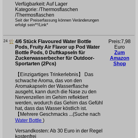
Verfügbarkeit: Auf Lager
Kategorie: /Thermosflaschen
/Thermosflaschen
Seit der Preiserfassung können Veränderungen
erfolgt sein**/Link*
24
4/6 Stück Flavoured Water Bottle
Preis:7,98
Pods, Fruity Air Flavor up Pod Water
Euro
Bottle Pods, 0 Duftkapseln für
Zum
Zuckerwasserbecher für Outdoor-
Amazon
Sportarten (2Pcs)
Shop
【Einzigartiges Trinkerlebnis】 Das
schwache Aroma, das von den
Aromakapseln der Wasserflasche
ausgeht, kann durch die Nase zu den
Nervenzellen im Gehirn reflektiert
werden, wodurch das Gehirn das Gefühl
hat, dass das Wasser köstlich ist.
【Mehrere Geschmacks ...(Suche nach
Water Bottle
)
Versandkosten: Ab 30 Euro in der Regel
kostenfrei