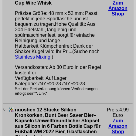
Cup Wire Whisk
Zum
Amazon
Präzise Größe: 48 mm x 52 mm: Passt
Shop
perfekt in jede Sporttasche und ist
bequem zu tragen.Hohe Qualität: Aus
304 Edelstahl, langlebig und
spülmaschinenfest, sorgt für einfache
Reinigung und lange
Haltbarkeit.Klümpchenfrei: Dank der
Shaker Kugel wird Ihr Pr ...(Suche nach
Stainless Mixing
)
Versandkosten: Ab 30 Euro in der Regel
kostenfrei
Verfügbarkeit: Auf Lager
Kategorie: /NYR2023 /NYR2023
Seit der Preiserfassung können Veränderungen
erfolgt sein**/Link*
6
nuoshen 12 Stücke Silikon
Preis:4,99
Kronkorken, Bunt Beer Saver Bier–
Euro
Kapseln Umweltfreundlicher Stöpsel
Zum
aus Silicon in 6 Farben Bottle Cap für
Amazon
Fußball WM 2022 Bier, Glasflaschen
Shop