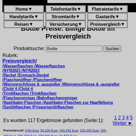
Home
▼
Telefontarife
▼
Flatratetarife
▼
Handytarife
▼
Stromtarife
▼
Gastarife
▼
Reisen
▼
Versicherung
▼
Preisvergleich
▼
Bottle Preise: Billige Bottle im
Preisvergleich
Produktsuche:
Rubrik:
Preisvergleich/
/Wasserflaschen /Wasserflaschen
/NYR2023 /NYR2023
/Deckel /Einmach-Deckel
/Flaschenöffner /Flaschenöffner
/Weinverschlüsse & -ausgießer /Weinverschlüsse & -ausgießer
/Child 4 /Child 4
/Trinkflaschen /Trinkflaschen
/Flaschenreiniger /Babyflaschenreiniger
/Applikator-Flaschen /Applikator-Flaschen zur Haarfärbung
/Sprühflaschen /Friseursprühflaschen
1
2
3
4
5
Es wurden 117 Ergebnisse gefunden (Seite:1):
Weiter ►
Preisintervall:
0-50 Euro
50-100 Euro
100-150 Euro
150-200 Euro
200-
300 Euro
300-400 Euro
400-600 Euro
Ab 600 Euro