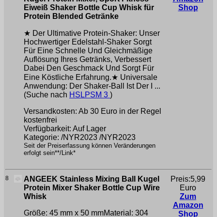
Eiweiß Shaker Bottle Cup Whisk für
Shop
Protein Blended Getränke
★ Der Ultimative Protein-Shaker: Unser
Hochwertiger Edelstahl-Shaker Sorgt
Für Eine Schnelle Und Gleichmäßige
Auflösung Ihres Getränks, Verbessert
Dabei Den Geschmack Und Sorgt Für
Eine Köstliche Erfahrung.★ Universale
Anwendung: Der Shaker-Ball Ist Der I ...
(Suche nach
HSLPSM 3
)
Versandkosten: Ab 30 Euro in der Regel
kostenfrei
Verfügbarkeit: Auf Lager
Kategorie: /NYR2023 /NYR2023
Seit der Preiserfassung können Veränderungen
erfolgt sein**/Link*
8
ANGEEK Stainless Mixing Ball Kugel
Preis:5,99
Protein Mixer Shaker Bottle Cup Wire
Euro
Whisk
Zum
Amazon
Größe: 45 mm x 50 mmMaterial: 304
Shop