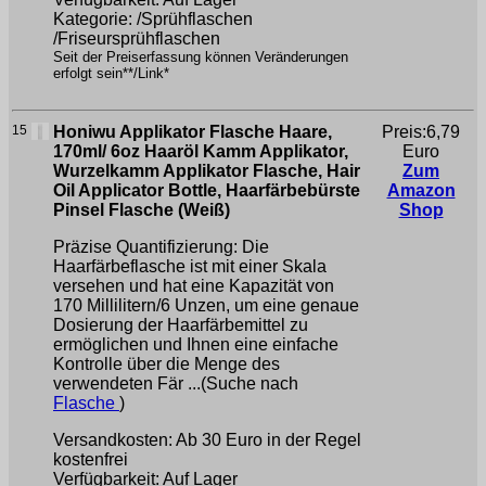
Kategorie: /Sprühflaschen
/Friseursprühflaschen
Seit der Preiserfassung können Veränderungen
erfolgt sein**/Link*
15
Honiwu Applikator Flasche Haare,
Preis:6,79
170ml/ 6oz Haaröl Kamm Applikator,
Euro
Wurzelkamm Applikator Flasche, Hair
Zum
Oil Applicator Bottle, Haarfärbebürste
Amazon
Pinsel Flasche (Weiß)
Shop
Präzise Quantifizierung: Die
Haarfärbeflasche ist mit einer Skala
versehen und hat eine Kapazität von
170 Millilitern/6 Unzen, um eine genaue
Dosierung der Haarfärbemittel zu
ermöglichen und Ihnen eine einfache
Kontrolle über die Menge des
verwendeten Fär ...(Suche nach
Flasche
)
Versandkosten: Ab 30 Euro in der Regel
kostenfrei
Verfügbarkeit: Auf Lager