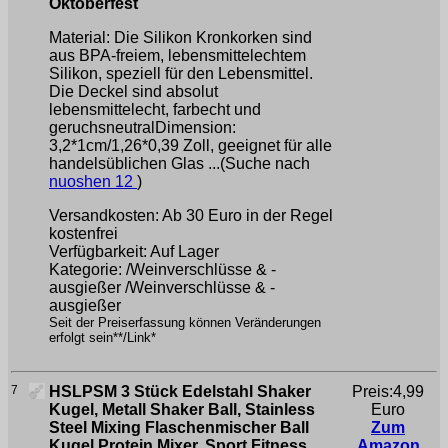
Oktoberfest
Material: Die Silikon Kronkorken sind
aus BPA-freiem, lebensmittelechtem
Silikon, speziell für den Lebensmittel.
Die Deckel sind absolut
lebensmittelecht, farbecht und
geruchsneutralDimension:
3,2*1cm/1,26*0,39 Zoll, geeignet für alle
handelsüblichen Glas ...(Suche nach
nuoshen 12
)
Versandkosten: Ab 30 Euro in der Regel
kostenfrei
Verfügbarkeit: Auf Lager
Kategorie: /Weinverschlüsse & -
ausgießer /Weinverschlüsse & -
ausgießer
Seit der Preiserfassung können Veränderungen
erfolgt sein**/Link*
7
HSLPSM 3 Stück Edelstahl Shaker
Preis:4,99
Kugel, Metall Shaker Ball, Stainless
Euro
Steel Mixing Flaschenmischer Ball
Zum
Kugel Protein Mixer, Sport Fitness
Amazon