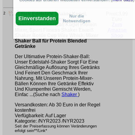
2
3Stück Edelstahl Shaker Kugel,
Preis:3,99
Nur die
Einverstanden
Stainless Steel Mixing
Euro
Notwendigen
Flaschenmischer Ball Kugel Protein
Zum
Mixer, Sport Fitness Shaker Eiweiß
Amazon
Shaker Bottle Cup Wire Whisk, Mixer
Shop
Shaker Ball für Protein Blended
Getränke
Der Ultimative Protein-Shaker-Ball:
Unser Edelstahl-Shaker Sorgt Für Eine
Gleichmäßige Auflösung Ihres Getränks
Und Feinert Den Geschmack Ihrer
Nahrung. Mit Unseren Protein-Mixer-
Bällen Können Ihre Getränke Effektiv
Und Klumpenfrei Gemischt Werden,
Einfac ...(Suche nach
Shaker
)
Versandkosten: Ab 30 Euro in der Regel
kostenfrei
Verfügbarkeit: Auf Lager
Kategorie: /NYR2023 /NYR2023
Seit der Preiserfassung können Veränderungen
erfolgt sein**/Link*