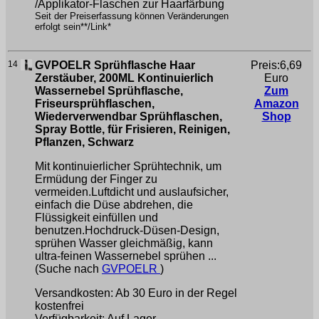
/Applikator-Flaschen zur Haarfärbung
Seit der Preiserfassung können Veränderungen
erfolgt sein**/Link*
14
GVPOELR Sprühflasche Haar
Preis:6,69
Zerstäuber, 200ML Kontinuierlich
Euro
Wassernebel Sprühflasche,
Zum
Friseursprühflaschen,
Amazon
Wiederverwendbar Sprühflaschen,
Shop
Spray Bottle, für Frisieren, Reinigen,
Pflanzen, Schwarz
Mit kontinuierlicher Sprühtechnik, um
Ermüdung der Finger zu
vermeiden.Luftdicht und auslaufsicher,
einfach die Düse abdrehen, die
Flüssigkeit einfüllen und
benutzen.Hochdruck-Düsen-Design,
sprühen Wasser gleichmäßig, kann
ultra-feinen Wassernebel sprühen ...
(Suche nach
GVPOELR
)
Versandkosten: Ab 30 Euro in der Regel
kostenfrei
Verfügbarkeit: Auf Lager