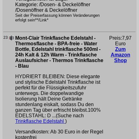
Kategorie: /Dosen- & Deckelöffner
/Dosenöffner & Deckelöffner
Seit der Preiserfassung können Veränderungen
erfolgt sein**/Link*
23
Mont-Clair Trinkflasche Edelstahl -
Preis:7,97
Thermosflasche - BPA-freie - Water
Euro
Bottle, Edelstahl trinkflasche 500ml -
Zum
24h Kalt & 12h Warm - Trinkflasche
Amazon
Auslaufsicher - Thermos Trinkflasche
Shop
- Blau
HYDRIERT BLEIBEN: Diese elegante
und stylische Edelstahl Trinkflasche ist
perfekt für die Flüssigkeitszufuhr
unterwegs. Die doppelwandige
Isolierung hält Deine Getränke
stundenlang eiskalt, sodass Du den
ganzen Tag über erfrischt bleibst.100%
EDELSTAHL: D ...(Suche nach
Trinkflasche Edelstahl
)
Versandkosten: Ab 30 Euro in der Regel
kostenfrei