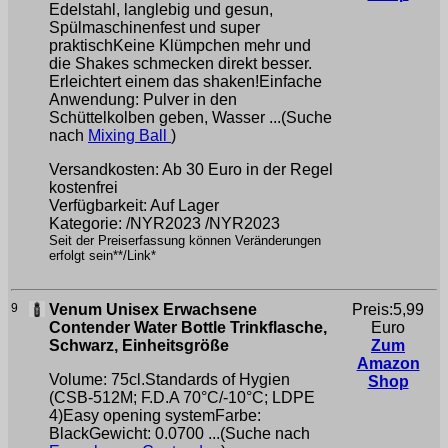
Edelstahl, langlebig und gesun,
Spülmaschinenfest und super
praktischKeine Klümpchen mehr und
die Shakes schmecken direkt besser.
Erleichtert einem das shaken!Einfache
Anwendung: Pulver in den
Schüttelkolben geben, Wasser ...(Suche
nach
Mixing Ball
)
Versandkosten: Ab 30 Euro in der Regel
kostenfrei
Verfügbarkeit: Auf Lager
Kategorie: /NYR2023 /NYR2023
Seit der Preiserfassung können Veränderungen
erfolgt sein**/Link*
9
Venum Unisex Erwachsene
Preis:5,99
Contender Water Bottle Trinkflasche,
Euro
Schwarz, Einheitsgröße
Zum
Amazon
Volume: 75cl.Standards of Hygien
Shop
(CSB-512M; F.D.A 70°C/-10°C; LDPE
4)Easy opening systemFarbe:
BlackGewicht: 0.0700 ...(Suche nach