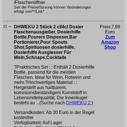
/Flaschenöffner
Seit der Preiserfassung können Veränderungen
erfolgt sein**/Link*
21
DHWEKU 2 Stück 2 cl/4cl Dosier
Preis:7,69
Flaschenausgießer, Dosierhilfe
Euro
Bottle,Pourers Dispenser,Bar
Zum
Portionierer,Pour Spouts
Amazon
Shot,Spirituosen dosierhilfe,
Shop
Dosierhilfe Ausgiesser Für
Wein,Schnaps,Cocktails
?Praktisches Set : : Enthält 2 Dosierhilfe
Bottle, passend für die meisten
Flaschen. Ideal für Wein, Rotwein und
mehr.?Hochwertiges Material : :
Hergestellt aus haltbarem,
korrosionsbeständigem Kunststoff in
Lebensmittelqualität. Die Innenkugel
besteht au ...(Suche nach
DHWEKU 2
)
Versandkosten: Ab 30 Euro in der Regel
kostenfrei
Verfügbarkeit: Auf Lager