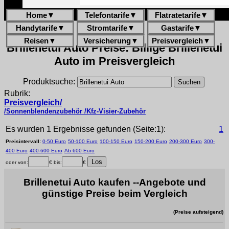
Home
▼
Telefontarife
▼
Flatratetarife
▼
Handytarife
▼
Stromtarife
▼
Gastarife
▼
Reisen
▼
Versicherung
▼
Preisvergleich
▼
Brillenetui Auto Preise: Billige Brillenetui
Auto im Preisvergleich
Produktsuche:
Rubrik:
Preisvergleich/
/Sonnenblendenzubehör /Kfz-Visier-Zubehör
Es wurden 1 Ergebnisse gefunden (Seite:1):
1
Preisintervall:
0-50 Euro
50-100 Euro
100-150 Euro
150-200 Euro
200-300 Euro
300-
400 Euro
400-600 Euro
Ab 600 Euro
oder von:
€ bis:
€
Brillenetui Auto kaufen --Angebote und
günstige Preise beim Vergleich
(Preise aufsteigend)