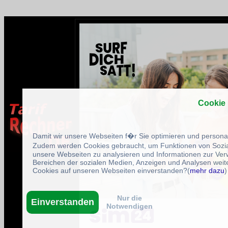
Cookie
Damit wir unsere Webseiten f�r Sie optimieren und person
Zudem werden Cookies gebraucht, um Funktionen von Sozial
unsere Webseiten zu analysieren und Informationen zur Ve
Bereichen der sozialen Medien, Anzeigen und Analysen weite
Cookies auf unseren Webseiten einverstanden?(
mehr dazu
)
Nur die
Einverstanden
Notwendigen