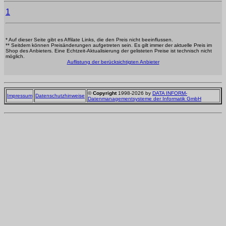
1
* Auf dieser Seite gibt es Affilate Links, die den Preis nicht beeinflussen.
** Seitdem können Preisänderungen aufgetreten sein. Es gilt immer der aktuelle Preis im
Shop des Anbieters. Eine Echtzeit-Aktualisierung der gelisteten Preise ist technisch nicht
möglich.
Auflistung der berücksichtigten Anbieter
©
Copyright
1998-2026 by
DATA INFORM-
Impressum
Datenschutzhinweise
Datenmanagementsysteme der Informatik GmbH