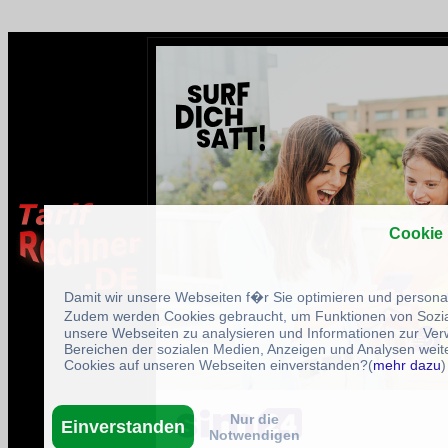
Cookie
Damit wir unsere Webseiten f�r Sie optimieren und person
Zudem werden Cookies gebraucht, um Funktionen von Sozial
unsere Webseiten zu analysieren und Informationen zur Ve
Bereichen der sozialen Medien, Anzeigen und Analysen weite
Cookies auf unseren Webseiten einverstanden?(
mehr dazu
)
Nur die
Einverstanden
Notwendigen