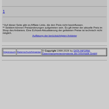
1
* Auf dieser Seite gibt es Affilate Links, die den Preis nicht beeinflussen.
** Seitdem können Preisänderungen aufgetreten sein. Es gilt immer der aktuelle Preis im
Shop des Anbieters. Eine Echtzeit-Aktualisierung der gelisteten Preise ist technisch nicht
möglich.
Auflistung der berücksichtigten Anbieter
©
Copyright
1998-2026 by
DATA INFORM-
Impressum
Datenschutzhinweise
Datenmanagementsysteme der Informatik GmbH