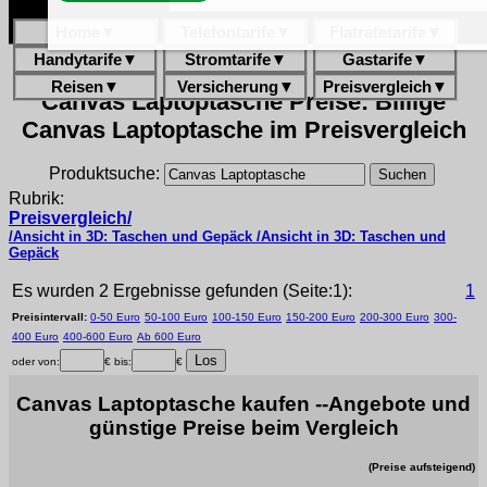
Home
▼
Telefontarife
▼
Flatratetarife
▼
Handytarife
▼
Stromtarife
▼
Gastarife
▼
Reisen
▼
Versicherung
▼
Preisvergleich
▼
Canvas Laptoptasche Preise: Billige
Canvas Laptoptasche im Preisvergleich
Produktsuche:
Rubrik:
Preisvergleich/
/Ansicht in 3D: Taschen und Gepäck /Ansicht in 3D: Taschen und
Gepäck
Es wurden 2 Ergebnisse gefunden (Seite:1):
1
Preisintervall:
0-50 Euro
50-100 Euro
100-150 Euro
150-200 Euro
200-300 Euro
300-
400 Euro
400-600 Euro
Ab 600 Euro
oder von:
€ bis:
€
Canvas Laptoptasche kaufen --Angebote und
günstige Preise beim Vergleich
(Preise aufsteigend)