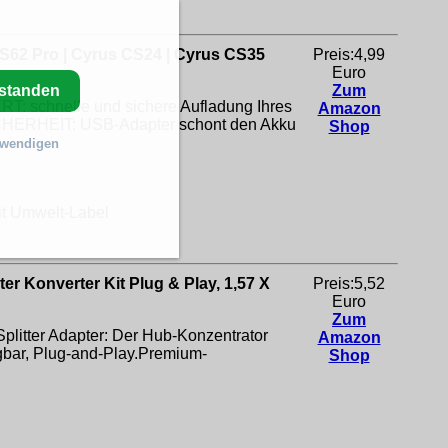
at S62 Pro | Cyrus CS24 | Cyrus CS35
Preis:4,99
Euro
rstanden
Zum
RT: schnelle und sichere Aufladung Ihres
Amazon
ICHERHEIT: USB-Adapter schont den Akku
Shop
twendigen
mit Umwelt-Label
r Konverter Kit Plug & Play, 1,57 X
Preis:5,52
Euro
Zum
itter Adapter: Der Hub-Konzentrator
Amazon
gbar, Plug-and-Play.Premium-
Shop