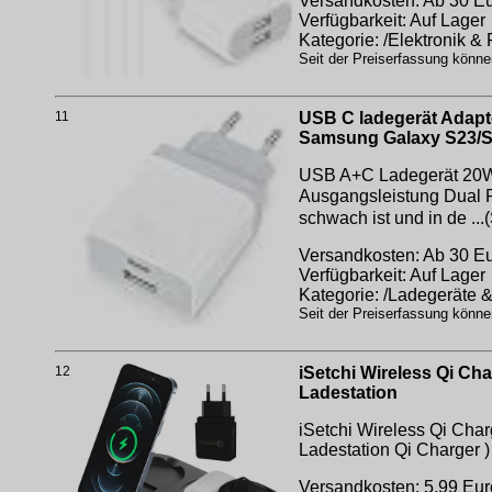
Versandkosten: Ab 30 Eur
Verfügbarkeit: Auf Lager
Kategorie: /Elektronik &
Seit der Preiserfassung könne
11
USB C ladegerät Adapte
Samsung Galaxy S23/S2
USB A+C Ladegerät 20W: 
Ausgangsleistung Dual P
schwach ist und in de ..
Versandkosten: Ab 30 Eur
Verfügbarkeit: Auf Lager
Kategorie: /Ladegeräte &
Seit der Preiserfassung könne
12
iSetchi Wireless Qi Cha
Ladestation
iSetchi Wireless Qi Char
Ladestation
Qi Charger )
Versandkosten: 5.99 Eur