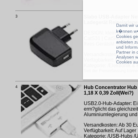
3
Slabo USB-Adapter Netzt
Ladegerät Reiseladege
Damit wir 
k�nnen w�
DESIGN: klein und kompa
Cookies ge
CatS31 | CatS40 | CatS
anbieten z
Ihres GerätsM ...(Suche
und Inform
Partner in
Versandkosten: Ab 30 Eur
Analysen w
Verfügbarkeit: Auf Lager
Cookies au
Kategorie: /Elektronik &
Seit der Preiserfassung könne
4
Hub Concentrator Hub U
1,18 X 0,39 Zoll(Wei?)
USB2.0-Hub-Adapter: Ei
erm?glicht das gleichze
Aluminiumlegierung und
Versandkosten: Ab 30 Eur
Verfügbarkeit: Auf Lager
Kategorie: /USB-Hubs 