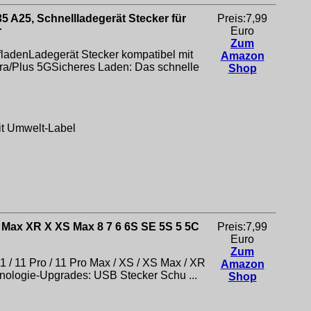
 A25, Schnellladegerät Stecker für
Preis:7,99
r
Euro
Zum
ladenLadegerät Stecker kompatibel mit
Amazon
a/Plus 5GSicheres Laden: Das schnelle
Shop
mit Umwelt-Label
 Max XR X XS Max 8 7 6 6S SE 5S 5 5C
Preis:7,99
Euro
Zum
 / 11 Pro / 11 Pro Max / XS / XS Max / XR
Amazon
Technologie-Upgrades: USB Stecker Schu ...
Shop