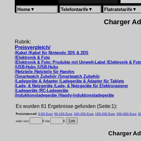
Home
▼
Telefontarife
▼
Flatratetarife
▼
Charger Ada
Rubrik:
Preisvergleich/
/Kabel /Kabel für Nintendo 3DS & 2DS
/Elektronik & Foto
/Elektronik & Foto: Produkte mit Umwelt-Label /Elektronik & Fo
/USB-Hubs /USB-Hubs
/Netzteile /Netzteile für Handys
/Smartwatch Zubehör /Smartwatch Zubehör
/Ladegeräte & Adapter /Ladegeräte & Adapter für Tablets
/Lade- & Netzgeräte /Lade- & Netzgeräte für Elektrorasierer
/Ladegeräte /RC-Ladegeräte
/Induktionsladegeräte /Handy-Induktionsladegeräte
Es wurden 81 Ergebnisse gefunden (Seite:1):
Preisintervall:
0-50 Euro
50-100 Euro
100-150 Euro
150-200 Euro
200-300 Euro
3
oder von:
€ bis:
€
Charger Ad