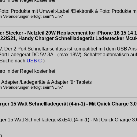
o in der Regel kostenfrei
 Foto: Produkte mit Umwelt-Label /Elektronik & Foto: Produkte 
n Veränderungen erfolgt sein**/Link*
r Stecker - Netzteil 20W Replacement for iPhone 16 15 14 
2/S21, Handy Charger Schnellladegerät Ladestecker Mcu
Der 2 Port Schnellanschluss ist kompatibel mit dem USB Ansch
ort Ladegerät DC 5V 3A （max 18W). Schaltet automatisch auf
.(Suche nach
USB C
)
o in der Regel kostenfrei
 Adapter /Ladegeräte & Adapter für Tablets
n Veränderungen erfolgt sein**/Link*
rger 15 Watt Schnellladegerät (4-in-1) - Mit Quick Charge 3
ger 15 Watt Schnellladeger&xE4;t (4-in-1) - Mit Quick Charge 
o