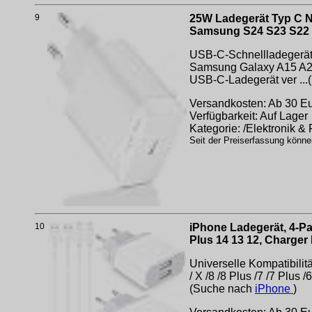
9
25W Ladegerät Typ C Ne
Samsung S24 S23 S22 S
USB-C-Schnellladegerät:
Samsung Galaxy A15 A25
USB-C-Ladegerät ver ..
Versandkosten: Ab 30 Eur
Verfügbarkeit: Auf Lager
Kategorie: /Elektronik &
Seit der Preiserfassung könne
10
iPhone Ladegerät, 4-Pa
Plus 14 13 12, Charger
Universelle Kompatibili
/ X /8 /8 Plus /7 /7 Plus
(Suche nach
iPhone
)