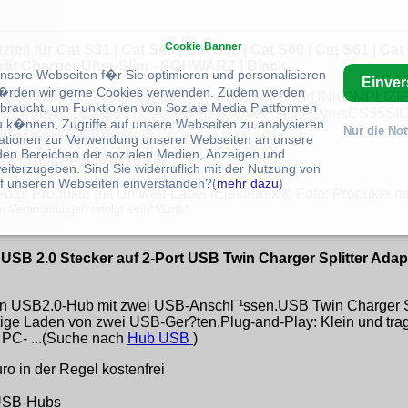
Cookie Banner
eil für Cat S31 | Cat S40 | Cat S52 | Cat S60 | Cat S61 | C
rät Charger Ultra-Slim - SCHWARZ | Black
unsere Webseiten f�r Sie optimieren und personalisieren
Einve
rden wir gerne Cookies verwenden. Zudem werden
kter ultra-slim Look gepaart mit schlichter OptikUNKOMPLIZIE
braucht, um Funktionen von Soziale Media Plattformen
52 | CatS60 | CatS61 | CatS62Pro | CyrusCS24 | CyrusCS35S
u k�nnen, Zugriffe auf unsere Webseiten zu analysieren
 nach
USB-Adapter
)
Nur die No
ationen zur Verwendung unserer Webseiten an unsere
 den Bereichen der sozialen Medien, Anzeigen und
o in der Regel kostenfrei
eiterzugeben. Sind Sie widerruflich mit der Nutzung von
f unseren Webseiten einverstanden?(
mehr dazu
)
 Foto: Produkte mit Umwelt-Label /Elektronik & Foto: Produkte 
n Veränderungen erfolgt sein**/Link*
SB 2.0 Stecker auf 2-Port USB Twin Charger Splitter Adapte
n USB2.0-Hub mit zwei USB-Anschl¨¹ssen.USB Twin Charger Spl
itige Laden von zwei USB-Ger?ten.Plug-and-Play: Klein und tra
 PC- ...(Suche nach
Hub USB
)
o in der Regel kostenfrei
/USB-Hubs