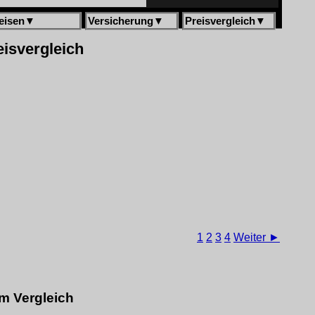
eisen
▼
Versicherung
▼
Preisvergleich
▼
eisvergleich
1
2
3
4
Weiter ►
m Vergleich