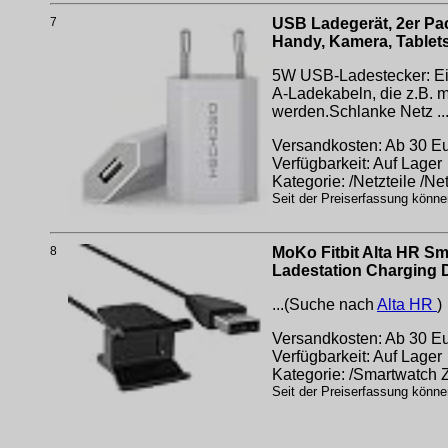
7
USB Ladegerät, 2er Pac
Handy, Kamera, Tablet
5W USB-Ladestecker: Ein
A-Ladekabeln, die z.B. m
werden.Schlanke Netz .
Versandkosten: Ab 30 Eur
Verfügbarkeit: Auf Lager
Kategorie: /Netzteile /Ne
Seit der Preiserfassung könne
8
MoKo Fitbit Alta HR S
Ladestation Charging D
...(Suche nach
Alta HR
)
Versandkosten: Ab 30 Eur
Verfügbarkeit: Auf Lager
Kategorie: /Smartwatch
Seit der Preiserfassung könne