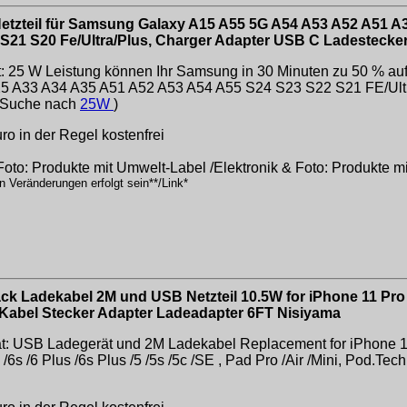
tzteil für Samsung Galaxy A15 A55 5G A54 A53 A52 A51 A35
21 S20 Fe/Ultra/Plus, Charger Adapter USB C Ladestecke
 25 W Leistung können Ihr Samsung in 30 Minuten zu 50 % auf
 A33 A34 A35 A51 A52 A53 A54 A55 S24 S23 S22 S21 FE/Ultr
.(Suche nach
25W
)
o in der Regel kostenfrei
 Foto: Produkte mit Umwelt-Label /Elektronik & Foto: Produkte 
n Veränderungen erfolgt sein**/Link*
ck Ladekabel 2M und USB Netzteil 10.5W for iPhone 11 Pro
 Kabel Stecker Adapter Ladeadapter 6FT Nisiyama
tät: USB Ladegerät und 2M Ladekabel Replacement for iPhone 11
 /6 /6s /6 Plus /6s Plus /5 /5s /5c /SE , Pad Pro /Air /Mini, Pod.