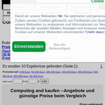
Cookie
Home
▼
Telefontarife
▼
Flatratetarife
▼
Handytarife
▼
Stromtarife
▼
Gastarife
▼
Damit wir unsere Webseiten f�r Sie optimieren und person
Reisen
▼
Versicherung
▼
Preisvergleich
▼
Zudem werden Cookies gebraucht, um Funktionen von Sozial
Computing and Preise: Billige Computing
unsere Webseiten zu analysieren und Informationen zur Ve
and im Preisvergleich
Bereichen der sozialen Medien, Anzeigen und Analysen weite
Cookies auf unseren Webseiten einverstanden?(
mehr dazu
)
Produktsuche:
Rubrik:
Nur die
Einverstanden
Preisvergleich/
Notwendigen
/Taschenbücher /Taschenbücher
/3D Brillen /3D Brillen
/Fremdsprachige Bücher /Fremdsprachige Bücher
Es wurden 10 Ergebnisse gefunden (Seite:1):
1
Preisintervall:
0-50 Euro
50-100 Euro
100-150 Euro
150-200 Euro
200-300 Euro
300-
400 Euro
400-600 Euro
Ab 600 Euro
oder von:
€ bis:
€
Computing and kaufen --Angebote und
günstige Preise beim Vergleich
(Preise aufsteigend)