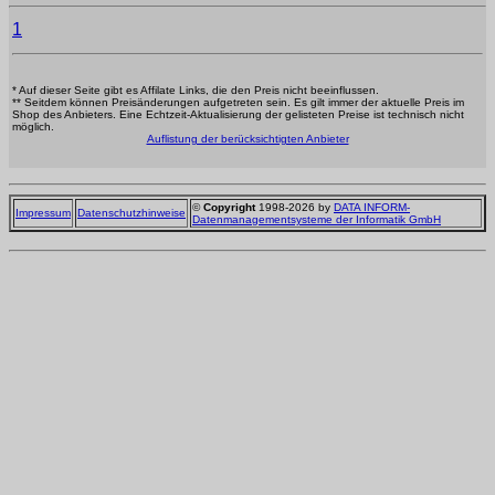
1
* Auf dieser Seite gibt es Affilate Links, die den Preis nicht beeinflussen.
** Seitdem können Preisänderungen aufgetreten sein. Es gilt immer der aktuelle Preis im
Shop des Anbieters. Eine Echtzeit-Aktualisierung der gelisteten Preise ist technisch nicht
möglich.
Auflistung der berücksichtigten Anbieter
©
Copyright
1998-2026 by
DATA INFORM-
Impressum
Datenschutzhinweise
Datenmanagementsysteme der Informatik GmbH