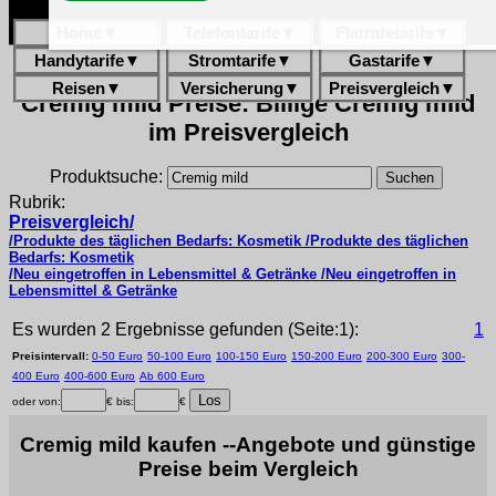
Home
▼
Telefontarife
▼
Flatratetarife
▼
Handytarife
▼
Stromtarife
▼
Gastarife
▼
Reisen
▼
Versicherung
▼
Preisvergleich
▼
Cremig mild Preise: Billige Cremig mild
im Preisvergleich
Produktsuche:
Rubrik:
Preisvergleich/
/Produkte des täglichen Bedarfs: Kosmetik /Produkte des täglichen
Bedarfs: Kosmetik
/Neu eingetroffen in Lebensmittel & Getränke /Neu eingetroffen in
Lebensmittel & Getränke
Es wurden 2 Ergebnisse gefunden (Seite:1):
1
Preisintervall:
0-50 Euro
50-100 Euro
100-150 Euro
150-200 Euro
200-300 Euro
300-
400 Euro
400-600 Euro
Ab 600 Euro
oder von:
€ bis:
€
Cremig mild kaufen --Angebote und günstige
Preise beim Vergleich