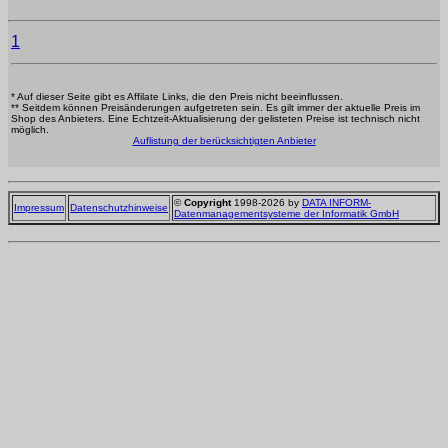
1
* Auf dieser Seite gibt es Affilate Links, die den Preis nicht beeinflussen.
** Seitdem können Preisänderungen aufgetreten sein. Es gilt immer der aktuelle Preis im
Shop des Anbieters. Eine Echtzeit-Aktualisierung der gelisteten Preise ist technisch nicht
möglich.
Auflistung der berücksichtigten Anbieter
©
Copyright
1998-2026 by
DATA INFORM-
Impressum
Datenschutzhinweise
Datenmanagementsysteme der Informatik GmbH