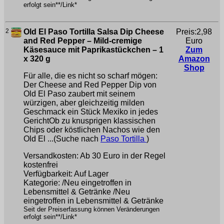
erfolgt sein**/Link*
2
Old El Paso Tortilla Salsa Dip Cheese
Preis:2,98
and Red Pepper – Mild-cremige
Euro
Käsesauce mit Paprikastückchen – 1
Zum
x 320 g
Amazon
Shop
Für alle, die es nicht so scharf mögen:
Der Cheese and Red Pepper Dip von
Old El Paso zaubert mit seinem
würzigen, aber gleichzeitig milden
Geschmack ein Stück Mexiko in jedes
GerichtOb zu knusprigen klassischen
Chips oder köstlichen Nachos wie den
Old El ...(Suche nach
Paso Tortilla
)
Versandkosten: Ab 30 Euro in der Regel
kostenfrei
Verfügbarkeit: Auf Lager
Kategorie: /Neu eingetroffen in
Lebensmittel & Getränke /Neu
eingetroffen in Lebensmittel & Getränke
Seit der Preiserfassung können Veränderungen
erfolgt sein**/Link*