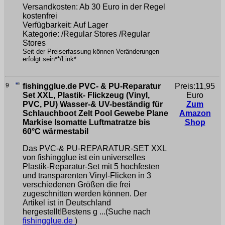
Versandkosten: Ab 30 Euro in der Regel
kostenfrei
Verfügbarkeit: Auf Lager
Kategorie: /Regular Stores /Regular
Stores
Seit der Preiserfassung können Veränderungen
erfolgt sein**/Link*
9
fishingglue.de PVC- & PU-Reparatur
Preis:11,95
Set XXL, Plastik- Flickzeug (Vinyl,
Euro
PVC, PU) Wasser-& UV-beständig für
Zum
Schlauchboot Zelt Pool Gewebe Plane
Amazon
Markise Isomatte Luftmatratze bis
Shop
60°C wärmestabil
Das PVC-& PU-REPARATUR-SET XXL
von fishingglue ist ein universelles
Plastik-Reparatur-Set mit 5 hochfesten
und transparenten Vinyl-Flicken in 3
verschiedenen Größen die frei
zugeschnitten werden können. Der
Artikel ist in Deutschland
hergestellt!Bestens g ...(Suche nach
fishingglue.de
)