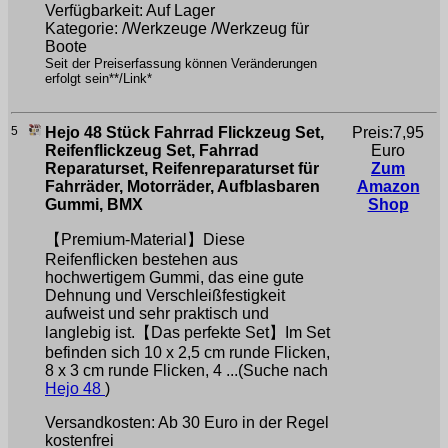
Verfügbarkeit: Auf Lager
Kategorie: /Werkzeuge /Werkzeug für
Boote
Seit der Preiserfassung können Veränderungen
erfolgt sein**/Link*
5
Hejo 48 Stück Fahrrad Flickzeug Set,
Preis:7,95
Reifenflickzeug Set, Fahrrad
Euro
Reparaturset, Reifenreparaturset für
Zum
Fahrräder, Motorräder, Aufblasbaren
Amazon
Gummi, BMX
Shop
【Premium-Material】Diese
Reifenflicken bestehen aus
hochwertigem Gummi, das eine gute
Dehnung und Verschleißfestigkeit
aufweist und sehr praktisch und
langlebig ist.【Das perfekte Set】Im Set
befinden sich 10 x 2,5 cm runde Flicken,
8 x 3 cm runde Flicken, 4 ...(Suche nach
Hejo 48
)
Versandkosten: Ab 30 Euro in der Regel
kostenfrei