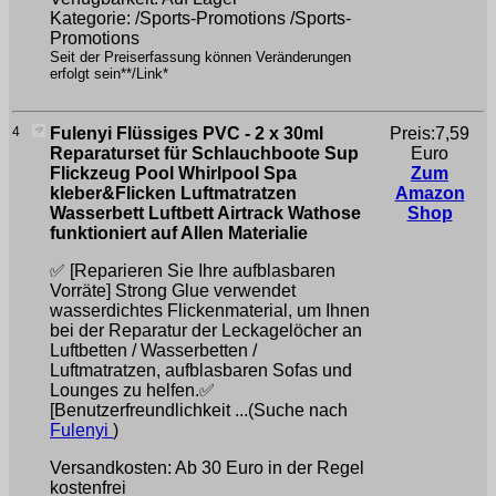
Kategorie: /Sports-Promotions /Sports-
Promotions
Seit der Preiserfassung können Veränderungen
erfolgt sein**/Link*
4
Fulenyi Flüssiges PVC - 2 x 30ml
Preis:7,59
Reparaturset für Schlauchboote Sup
Euro
Flickzeug Pool Whirlpool Spa
Zum
kleber&Flicken Luftmatratzen
Amazon
Wasserbett Luftbett Airtrack Wathose
Shop
funktioniert auf Allen Materialie
✅ [Reparieren Sie Ihre aufblasbaren
Vorräte] Strong Glue verwendet
wasserdichtes Flickenmaterial, um Ihnen
bei der Reparatur der Leckagelöcher an
Luftbetten / Wasserbetten /
Luftmatratzen, aufblasbaren Sofas und
Lounges zu helfen.✅
[Benutzerfreundlichkeit ...(Suche nach
Fulenyi
)
Versandkosten: Ab 30 Euro in der Regel
kostenfrei