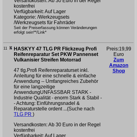
Versandkosten: Ab 30 Euro in der Regel
kostenfrei
Verfügbarkeit: Auf Lager
Kategorie: /Werkzeugsets
/Werkzeugsets für Fahrräder
Seit der Preiserfassung können Veränderungen
erfolgt sein**/Link*
11
HASKYY 47 TLG PR Flickzeug Profi
Preis:19,99
Reifenreparatur Set PKW Pannenset
Euro
Vulkanisier Streifen Motorrad
Zum
Amazon
47 tlg.Profi Reifenreparaturset inkl.
Shop
Anleitung für eine schnelle & einfache
Anwendung -- Umfangreiches Zubehör
für eine langzeitige
AnwendungUNFASSBAR STARK -
Industrie Qualität - enorm Stark & Stabil -
- Achtung: Einführungsnadel &
Reparaturstelle ordent ...(Suche nach
TLG PR
)
Versandkosten: Ab 30 Euro in der Regel
kostenfrei
Verfügbarkeit: Auf Lager