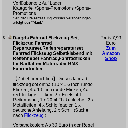
Verfügbarkeit: Auf Lager
Kategorie: /Sports-Promotions /Sports-
Promotions
Seit der Preiserfassung können Veränderungen
erfolgt sein**/Link*
6
Dargds Fahrrad Flickzeug Set,
Preis:7,99
Flickzeug Fahrrad
Euro
Reparaturset,Reifenreparaturset
Zum
Fahrrad Flickzeug Selbstklebend mit
Amazon
Reifenheber Fahrrad,Fahrradflicken
Shop
für Radfahrer Motorräder BMX
Fahrradreifen
【Zubehör reichlich】Dieses fahrrad
flickzeug set enthält 10 x 1.6 inch runde
Flicken, 4 x 1.6inch runde Flicken, 4x
rechteckige Flicken, 2 x Edelstahl-
Reifenheber, 1 x 20ml Flickenkleber, 2 x
Metallfeilen, 4 x Schleifpapier, 1 x
deutsche Anleitung, 2 x Sch ...(Suche
nach
Flickzeug
)
Versandkosten: Ab 30 Euro in der Regel