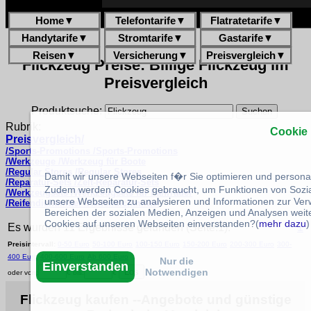
Home
▼
Telefontarife
▼
Flatratetarife
▼
Handytarife
▼
Stromtarife
▼
Gastarife
▼
Reisen
▼
Versicherung
▼
Preisvergleich
▼
Flickzeug Preise: Billige Flickzeug im
Preisvergleich
Produktsuche:
Rubrik:
Cookie
Preisvergleich/
/Sports-Promotions /Sports-Promotions
/Werkzeuge /Werkzeug für Boote
/Regular Stores /Regular Stores
Damit wir unsere Webseiten f�r Sie optimieren und person
/Reparatur-Sets /Zelt-Reparatur-Sets
Zudem werden Cookies gebraucht, um Funktionen von Sozial
/Werkzeugsets /Werkzeugsets für Fahrräder
unsere Webseiten zu analysieren und Informationen zur Ve
/Reifendichtmittel /Reifendichtmittel
Bereichen der sozialen Medien, Anzeigen und Analysen weite
Cookies auf unseren Webseiten einverstanden?(
mehr dazu
)
Es wurden 11 Ergebnisse gefunden (Seite:1):
1
Preisintervall:
0-50 Euro
50-100 Euro
100-150 Euro
150-200 Euro
200-300 Euro
300-
400 Euro
400-600 Euro
Ab 600 Euro
Nur die
Einverstanden
Notwendigen
oder von:
€ bis:
€
Flickzeug kaufen --Angebote und günstige