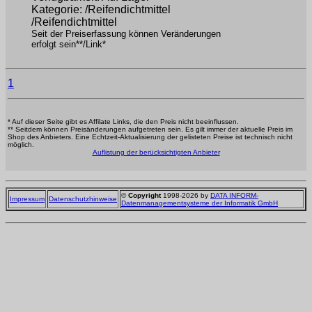
Kategorie: /Reifendichtmittel
/Reifendichtmittel
Seit der Preiserfassung können Veränderungen
erfolgt sein**/Link*
1
* Auf dieser Seite gibt es Affilate Links, die den Preis nicht beeinflussen.
** Seitdem können Preisänderungen aufgetreten sein. Es gilt immer der aktuelle Preis im
Shop des Anbieters. Eine Echtzeit-Aktualisierung der gelisteten Preise ist technisch nicht
möglich.
Auflistung der berücksichtigten Anbieter
©
Copyright
1998-2026 by
DATA INFORM-
Impressum
Datenschutzhinweise
Datenmanagementsysteme der Informatik GmbH