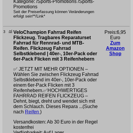
Kategorie: /Sports-Promotions /Sports-
Promotions
Seit der Preiserfassung können Veränderungen
erfolgt sein**/Link*
3
VeloChampion Fahrrad Reifen
Preis:6,95
Flickzeug. Tragbares Reparaturset
Euro
Fahrrad für Rennrad- und MTB-
Zum
Reifen. Flickzeug Fahrrad
Amazon
Selbstklebend | 40er-, 10er-Pack oder
Shop
6er-Pack Flicken mit 3 Reifenhebern
✅ JETZT MIT MEHR OPTIONEN –
Wählen Sie zwischen Flickzeug Fahrrad
Selbstklebend im 40er-, 10er-Pack oder
einem 6er-Pack Flicken mit 3
Reifenhebern.✅HOCHWERTIGES
FAHRRAD REIFEN FLICKZEUG –
Dehnt, biegt, dreht und wendet sich mit
dem Schlauch. Dieses Repara ...(Suche
nach
Reifen
)
Versandkosten: Ab 30 Euro in der Regel
kostenfrei
Verfügbarkeit: Auf Lager