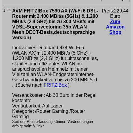
1
AVM FRITZ!Box 7590 AX (Wi-Fi 6 DSL-
Preis:229,44
Router mit 2.400 MBit/s (5GHz) & 1.200
Euro
MBit/s (2,4 GHz),bis zu 300 MBit/s mit
Zum
VDSL-Supervectoring 35b,WLAN
Amazon
Mesh,DECT-Basis,deutschsprachige
Shop
Version)
Innovatives Dualband-4x4-Wi-Fi 6
(WLAN AX)mit 2.400 MBit/s (5 GHz) +
1.200 MBit/s (2,4 GHz) für ultraschnelles,
stabiles und effizientes WLAN im
anspruchsvollen Heimnetz mit einer
Vielzahl an WLAN-EndgerätenInternet-
Geschwindigkeit von bis zu 300 MBit/s d
...(Suche nach
FRITZ!Box
)
Versandkosten: Ab 30 Euro in der Regel
kostenfrei
Verfügbarkeit: Auf Lager
Kategorie: /Router Gaming /Router
Gaming
Seit der Preiserfassung können Veränderungen
erfolgt sein**/Link*