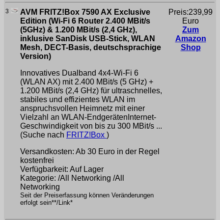
3
AVM FRITZ!Box 7590 AX Exclusive
Preis:239,99
Edition (Wi-Fi 6 Router 2.400 MBit/s
Euro
(5GHz) & 1.200 MBit/s (2,4 GHz),
Zum
inklusive SanDisk USB-Stick, WLAN
Amazon
Mesh, DECT-Basis, deutschsprachige
Shop
Version)
Innovatives Dualband 4x4-Wi-Fi 6
(WLAN AX) mit 2.400 MBit/s (5 GHz) +
1.200 MBit/s (2,4 GHz) für ultraschnelles,
stabiles und effizientes WLAN im
anspruchsvollen Heimnetz mit einer
Vielzahl an WLAN-EndgerätenInternet-
Geschwindigkeit von bis zu 300 MBit/s ...
(Suche nach
FRITZ!Box
)
Versandkosten: Ab 30 Euro in der Regel
kostenfrei
Verfügbarkeit: Auf Lager
Kategorie: /All Networking /All
Networking
Seit der Preiserfassung können Veränderungen
erfolgt sein**/Link*