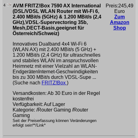
4
AVM FRITZ!Box 7590 AX International
Preis:245,49
(DSL/VDSL WLAN Router mit Wi-Fi 6,
Euro
2.400 MBit/s (5GHz) & 1.200 MBit/s (2,4
Zum
GHz),VDSL-Supervectoring 35b,
Amazon
Mesh,DECT-Basis,geeignet für
Shop
Österreich/Schweiz)
Innovatives Dualband 4x4 Wi-Fi 6
(WLAN AX) mit 2.400 MBit/s (5 GHz) +
1.200 MBit/s (2,4 GHz) für ultraschnelles
und stabiles WLAN im anspruchsvollen
Heimnetz mit einer Vielzahl an WLAN-
EndgerätenInternet-Geschwindigkeiten
bis zu 300 MBit/s durch VDSL-Supe ...
(Suche nach
FRITZ!Box
)
Versandkosten: Ab 30 Euro in der Regel
kostenfrei
Verfügbarkeit: Auf Lager
Kategorie: /Router Gaming /Router
Gaming
Seit der Preiserfassung können Veränderungen
erfolgt sein**/Link*