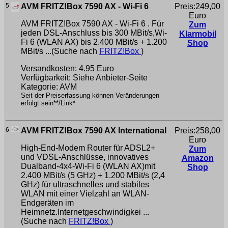
5
AVM FRITZ!Box 7590 AX - Wi-Fi 6
Preis:249,00
Euro
AVM FRITZ!Box 7590 AX - Wi-Fi 6 . Für
Zum
jeden DSL-Anschluss bis 300 MBit/s,Wi-
Klarmobil
Fi 6 (WLAN AX) bis 2.400 MBit/s + 1.200
Shop
MBit/s ...(Suche nach
FRITZ!Box
)
Versandkosten: 4.95 Euro
Verfügbarkeit: Siehe Anbieter-Seite
Kategorie: AVM
Seit der Preiserfassung können Veränderungen
erfolgt sein**/Link*
6
AVM FRITZ!Box 7590 AX International
Preis:258,00
Euro
High-End-Modem Router für ADSL2+
Zum
und VDSL-Anschlüsse, innovatives
Amazon
Dualband-4x4-Wi-Fi 6 (WLAN AX)mit
Shop
2.400 MBit/s (5 GHz) + 1.200 MBit/s (2,4
GHz) für ultraschnelles und stabiles
WLAN mit einer Vielzahl an WLAN-
Endgeräten im
Heimnetz.Internetgeschwindigkei ...
(Suche nach
FRITZ!Box
)