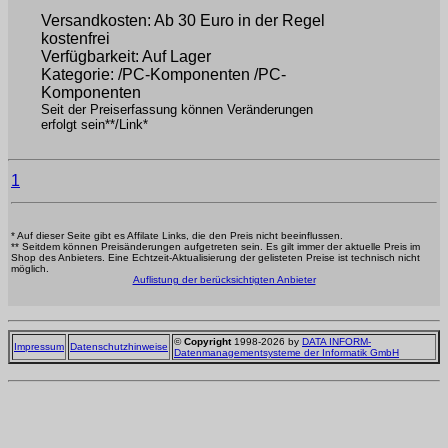
Versandkosten: Ab 30 Euro in der Regel
kostenfrei
Verfügbarkeit: Auf Lager
Kategorie: /PC-Komponenten /PC-
Komponenten
Seit der Preiserfassung können Veränderungen
erfolgt sein**/Link*
1
* Auf dieser Seite gibt es Affilate Links, die den Preis nicht beeinflussen.
** Seitdem können Preisänderungen aufgetreten sein. Es gilt immer der aktuelle Preis im
Shop des Anbieters. Eine Echtzeit-Aktualisierung der gelisteten Preise ist technisch nicht
möglich.
Auflistung der berücksichtigten Anbieter
©
Copyright
1998-2026 by
DATA INFORM-
Impressum
Datenschutzhinweise
Datenmanagementsysteme der Informatik GmbH