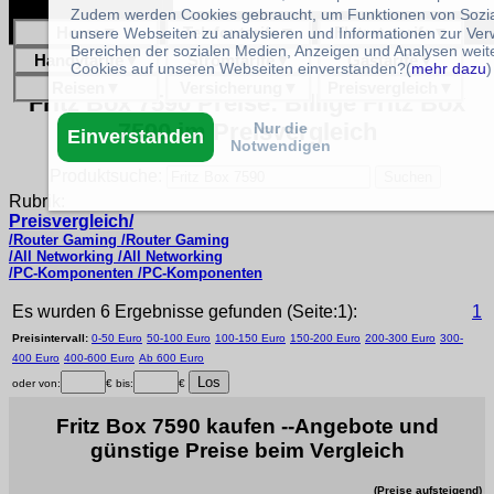
Zudem werden Cookies gebraucht, um Funktionen von Sozial
Home
▼
Telefontarife
▼
Flatratetarife
▼
unsere Webseiten zu analysieren und Informationen zur Ve
Bereichen der sozialen Medien, Anzeigen und Analysen weite
Handytarife
▼
Stromtarife
▼
Gastarife
▼
Cookies auf unseren Webseiten einverstanden?(
mehr dazu
)
Reisen
▼
Versicherung
▼
Preisvergleich
▼
Fritz Box 7590 Preise: Billige Fritz Box
7590 im Preisvergleich
Nur die
Einverstanden
Notwendigen
Produktsuche:
Rubrik:
Preisvergleich/
/Router Gaming /Router Gaming
/All Networking /All Networking
/PC-Komponenten /PC-Komponenten
Es wurden 6 Ergebnisse gefunden (Seite:1):
1
Preisintervall:
0-50 Euro
50-100 Euro
100-150 Euro
150-200 Euro
200-300 Euro
300-
400 Euro
400-600 Euro
Ab 600 Euro
oder von:
€ bis:
€
Fritz Box 7590 kaufen --Angebote und
günstige Preise beim Vergleich
(Preise aufsteigend)