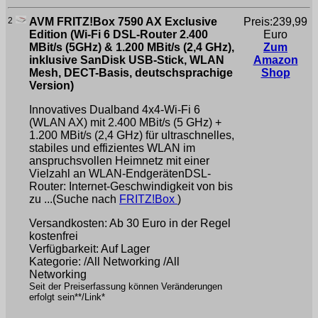
2
AVM FRITZ!Box 7590 AX Exclusive
Preis:239,99
Edition (Wi-Fi 6 DSL-Router 2.400
Euro
MBit/s (5GHz) & 1.200 MBit/s (2,4 GHz),
Zum
inklusive SanDisk USB-Stick, WLAN
Amazon
Mesh, DECT-Basis, deutschsprachige
Shop
Version)
Innovatives Dualband 4x4-Wi-Fi 6
(WLAN AX) mit 2.400 MBit/s (5 GHz) +
1.200 MBit/s (2,4 GHz) für ultraschnelles,
stabiles und effizientes WLAN im
anspruchsvollen Heimnetz mit einer
Vielzahl an WLAN-EndgerätenDSL-
Router: Internet-Geschwindigkeit von bis
zu ...(Suche nach
FRITZ!Box
)
Versandkosten: Ab 30 Euro in der Regel
kostenfrei
Verfügbarkeit: Auf Lager
Kategorie: /All Networking /All
Networking
Seit der Preiserfassung können Veränderungen
erfolgt sein**/Link*