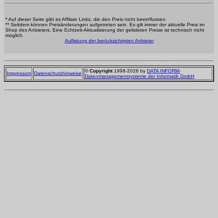
* Auf dieser Seite gibt es Affilate Links, die den Preis nicht beeinflussen.
** Seitdem können Preisänderungen aufgetreten sein. Es gilt immer der aktuelle Preis im
Shop des Anbieters. Eine Echtzeit-Aktualisierung der gelisteten Preise ist technisch nicht
möglich.
Auflistung der berücksichtigten Anbieter
©
Copyright
1998-2026 by
DATA INFORM-
Impressum
Datenschutzhinweise
Datenmanagementsysteme der Informatik GmbH