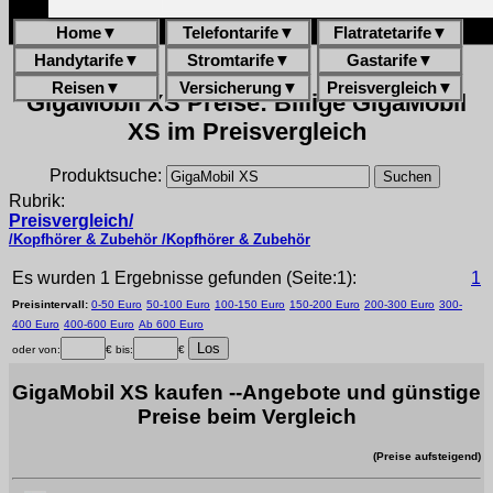
Home
▼
Telefontarife
▼
Flatratetarife
▼
Handytarife
▼
Stromtarife
▼
Gastarife
▼
Reisen
▼
Versicherung
▼
Preisvergleich
▼
GigaMobil XS Preise: Billige GigaMobil
XS im Preisvergleich
Produktsuche:
Rubrik:
Preisvergleich/
/Kopfhörer & Zubehör /Kopfhörer & Zubehör
Es wurden 1 Ergebnisse gefunden (Seite:1):
1
Preisintervall:
0-50 Euro
50-100 Euro
100-150 Euro
150-200 Euro
200-300 Euro
300-
400 Euro
400-600 Euro
Ab 600 Euro
oder von:
€ bis:
€
GigaMobil XS kaufen --Angebote und günstige
Preise beim Vergleich
(Preise aufsteigend)