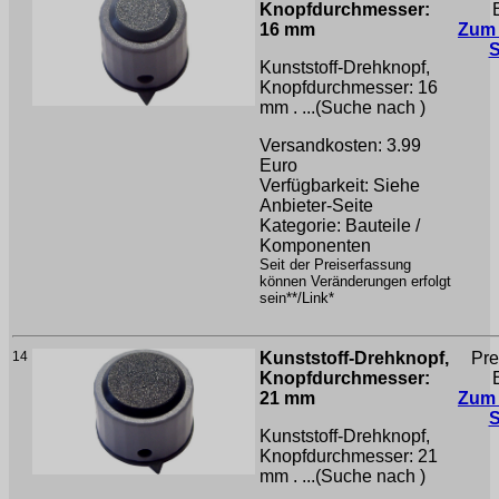
Knopfdurchmesser:
16 mm
Zum
Kunststoff-Drehknopf,
Knopfdurchmesser: 16
mm . ...(Suche nach
)
Versandkosten: 3.99
Euro
Verfügbarkeit: Siehe
Anbieter-Seite
Kategorie: Bauteile /
Komponenten
Seit der Preiserfassung
können Veränderungen erfolgt
sein**/Link*
14
Kunststoff-Drehknopf,
Pre
Knopfdurchmesser:
21 mm
Zum
Kunststoff-Drehknopf,
Knopfdurchmesser: 21
mm . ...(Suche nach
)