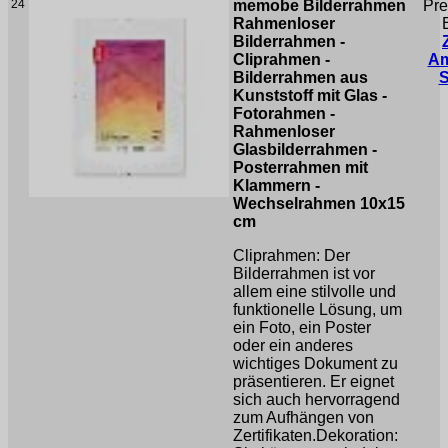
24
memobe Bilderrahmen
Pre
Rahmenloser
Bilderrahmen -
Cliprahmen -
A
Bilderrahmen aus
Kunststoff mit Glas -
Fotorahmen -
Rahmenloser
Glasbilderrahmen -
Posterrahmen mit
Klammern -
Wechselrahmen 10x15
cm
Cliprahmen: Der
Bilderrahmen ist vor
allem eine stilvolle und
funktionelle Lösung, um
ein Foto, ein Poster
oder ein anderes
wichtiges Dokument zu
präsentieren. Er eignet
sich auch hervorragend
zum Aufhängen von
Zertifikaten.Dekoration: