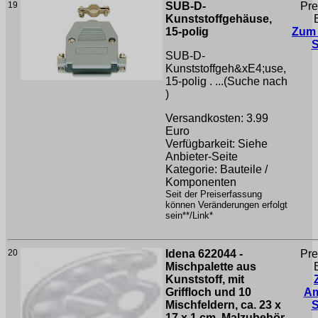
19
SUB-D-
Pre
Kunststoffgehäuse,
15-polig
Zum
SUB-D-
Kunststoffgeh&xE4;use,
15-polig . ...(Suche nach
)
Versandkosten: 3.99
Euro
Verfügbarkeit: Siehe
Anbieter-Seite
Kategorie: Bauteile /
Komponenten
Seit der Preiserfassung
können Veränderungen erfolgt
sein**/Link*
20
Idena 622044 -
Pre
Mischpalette aus
Kunststoff, mit
Griffloch und 10
A
Mischfeldern, ca. 23 x
17 x 1 cm, Malzubehör