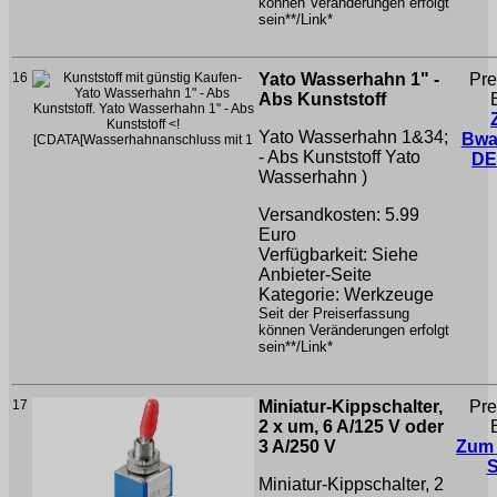
können Veränderungen erfolgt
sein**/Link*
16
Yato Wasserhahn 1" -
Pre
Abs Kunststoff
Yato Wasserhahn 1&34;
Bwa
- Abs Kunststoff
Yato
DE
Wasserhahn )
Versandkosten: 5.99
Euro
Verfügbarkeit: Siehe
Anbieter-Seite
Kategorie: Werkzeuge
Seit der Preiserfassung
können Veränderungen erfolgt
sein**/Link*
17
Miniatur-Kippschalter,
Pre
2 x um, 6 A/125 V oder
3 A/250 V
Zum
Miniatur-Kippschalter, 2