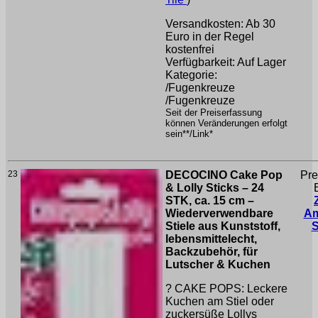
Versandkosten: Ab 30
Euro in der Regel
kostenfrei
Verfügbarkeit: Auf Lager
Kategorie:
/Fugenkreuze
/Fugenkreuze
Seit der Preiserfassung
können Veränderungen erfolgt
sein**/Link*
23
DECOCINO Cake Pop
Pre
& Lolly Sticks – 24
STK, ca. 15 cm –
Wiederverwendbare
A
Stiele aus Kunststoff,
lebensmittelecht,
Backzubehör, für
Lutscher & Kuchen
? CAKE POPS: Leckere
Kuchen am Stiel oder
zuckersüße Lollys