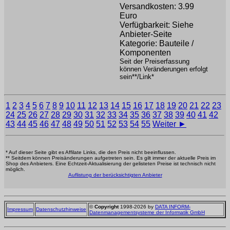
Versandkosten: 3.99
Euro
Verfügbarkeit: Siehe
Anbieter-Seite
Kategorie: Bauteile /
Komponenten
Seit der Preiserfassung
können Veränderungen erfolgt
sein**/Link*
1
2
3
4
5
6
7
8
9
10
11
12
13
14
15
16
17
18
19
20
21
22
23
24
25
26
27
28
29
30
31
32
33
34
35
36
37
38
39
40
41
42
43
44
45
46
47
48
49
50
51
52
53
54
55
Weiter ►
* Auf dieser Seite gibt es Affilate Links, die den Preis nicht beeinflussen.
** Seitdem können Preisänderungen aufgetreten sein. Es gilt immer der aktuelle Preis im
Shop des Anbieters. Eine Echtzeit-Aktualisierung der gelisteten Preise ist technisch nicht
möglich.
Auflistung der berücksichtigten Anbieter
©
Copyright
1998-2026 by
DATA INFORM-
Impressum
Datenschutzhinweise
Datenmanagementsysteme der Informatik GmbH