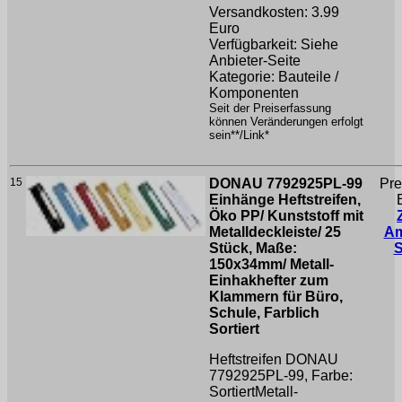
Versandkosten: 3.99
Euro
Verfügbarkeit: Siehe
Anbieter-Seite
Kategorie: Bauteile /
Komponenten
Seit der Preiserfassung
können Veränderungen erfolgt
sein**/Link*
15
DONAU 7792925PL-99
Pre
Einhänge Heftstreifen,
Öko PP/ Kunststoff mit
Metalldeckleiste/ 25
A
Stück, Maße:
150x34mm/ Metall-
Einhakhefter zum
Klammern für Büro,
Schule, Farblich
Sortiert
Heftstreifen DONAU
7792925PL-99, Farbe:
SortiertMetall-