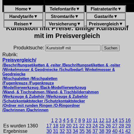
Home
▼
Telefontarife
▼
Flatratetarife
▼
Handytarife
▼
Stromtarife
▼
Gastarife
▼
Reisen
▼
Versicherung
▼
Preisvergleich
▼
Kunststoff mit Preise: Billige Kunststoff
mit im Preisvergleich
Produktsuche:
Rubrik:
Preisvergleich/
/Beschriftungsetiketten & -reiter /Beschriftungsetiketten & -reiter
/Winkelmesser & Geodreiecke /Schulbedarf: Winkelmesser &
Geodreiecke
/Mischpaletten /Mischpaletten
/Fugenkreuze /Fugenkreuze
/Modellierwerkzeug /Back-Modellierwerkzeug
/Wand- & Tischrahmen /Wand- & Tischbilderrahmen
/Werkzeuge & Zubehör /Werkzeuge & Zubehör
/Schutzkontaktstecker /Schutzkontaktstecker
/Ordner mit runden Ringen /O-Ringordner
/Dachrinnen /Dachrinnen
1
2
3
4
5
6
7
8
9
10
11
12
13
14
15
16
Es wurden 1360
17
18
19
20
21
22
23
24
25
26
27
28
29
Ergebnisse
30
31
32
33
34
35
36
37
38
39
40
41
42