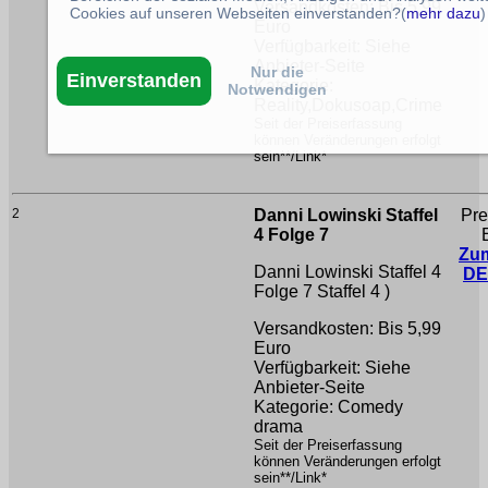
Versandkosten: Bis 5,99
Cookies auf unseren Webseiten einverstanden?(
mehr dazu
)
Euro
Verfügbarkeit: Siehe
Anbieter-Seite
Nur die
Einverstanden
Kategorie:
Notwendigen
Reality,Dokusoap,Crime
Seit der Preiserfassung
können Veränderungen erfolgt
sein**/Link*
2
Danni Lowinski Staffel
Pre
4 Folge 7
Zu
Danni Lowinski Staffel 4
DE
Folge 7
Staffel 4 )
Versandkosten: Bis 5,99
Euro
Verfügbarkeit: Siehe
Anbieter-Seite
Kategorie: Comedy
drama
Seit der Preiserfassung
können Veränderungen erfolgt
sein**/Link*