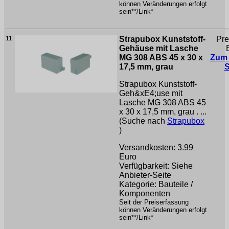
können Veränderungen erfolgt
sein**/Link*
11
Strapubox Kunststoff-
Pre
Gehäuse mit Lasche
MG 308 ABS 45 x 30 x
Zum
17,5 mm, grau
Strapubox Kunststoff-
Geh&xE4;use mit
Lasche MG 308 ABS 45
x 30 x 17,5 mm, grau . ...
(Suche nach
Strapubox
)
Versandkosten: 3.99
Euro
Verfügbarkeit: Siehe
Anbieter-Seite
Kategorie: Bauteile /
Komponenten
Seit der Preiserfassung
können Veränderungen erfolgt
sein**/Link*