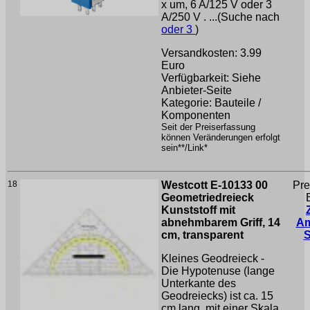
x um, 6 A/125 V oder 3
A/250 V . ...(Suche nach
oder 3
)
Versandkosten: 3.99
Euro
Verfügbarkeit: Siehe
Anbieter-Seite
Kategorie: Bauteile /
Komponenten
Seit der Preiserfassung
können Veränderungen erfolgt
sein**/Link*
18
Westcott E-10133 00
Pre
Geometriedreieck
Kunststoff mit
abnehmbarem Griff, 14
A
cm, transparent
Kleines Geodreieck -
Die Hypotenuse (lange
Unterkante des
Geodreiecks) ist ca. 15
cm lang, mit einer Skala