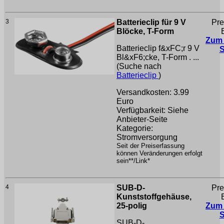
3
Batterieclip für 9 V
Pre
Blöcke, T-Form
Zum
Batterieclip f&xFC;r 9 V
Bl&xF6;cke, T-Form . ...
(Suche nach
Batterieclip
)
Versandkosten: 3.99
Euro
Verfügbarkeit: Siehe
Anbieter-Seite
Kategorie:
Stromversorgung
Seit der Preiserfassung
können Veränderungen erfolgt
sein**/Link*
4
SUB-D-
Pre
Kunststoffgehäuse,
25-polig
Zum
SUB-D-