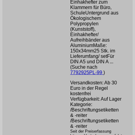
Einhakhefter zum
Klammern für Büro,
SchuleUntergrund aus
Ökologischem
Polypropylen
(Kunststoff),
Einhakhefter/
Aufreihbänder aus
AluminiumMaße:
150x34mm25 Stk. im
Lieferumfang/ setFür
DIN A5 und DIN A ...
(Suche nach
7792925PL-99
)
Versandkosten: Ab 30
Euro in der Regel
kostenfrei
Verfügbarkeit: Auf Lager
Kategorie:
/Beschriftungsetiketten
& -reiter
/Beschriftungsetiketten
& -reiter
Seit der Preiserfassung