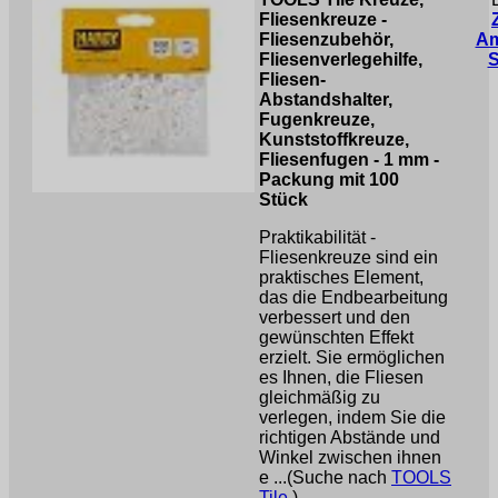
Fliesenkreuze -
Fliesenzubehör,
A
Fliesenverlegehilfe,
Fliesen-
Abstandshalter,
Fugenkreuze,
Kunststoffkreuze,
Fliesenfugen - 1 mm -
Packung mit 100
Stück
Praktikabilität -
Fliesenkreuze sind ein
praktisches Element,
das die Endbearbeitung
verbessert und den
gewünschten Effekt
erzielt. Sie ermöglichen
es Ihnen, die Fliesen
gleichmäßig zu
verlegen, indem Sie die
richtigen Abstände und
Winkel zwischen ihnen
e ...(Suche nach
TOOLS
Tile
)