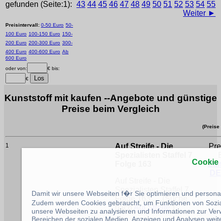
gefunden (Seite:1):
43
44
45
46
47
48
49
50
51
52
53
54
55
Weiter ►
Preisintervall:
0-50 Euro
50-
100 Euro
100-150 Euro
150-
200 Euro
200-300 Euro
300-
400 Euro
400-600 Euro
Ab
600 Euro
oder von:
€ bis:
€
Kunststoff mit kaufen --Angebote und günstige
Preise beim Vergleich
(Preise
1
Auf Streife - Die
Pre
Spezialisten Staffel 7
Cookie
Folge 163
Zu
DE
Auf Streife - Die
Spezialisten Staffel 7
Damit wir unsere Webseiten f�r Sie optimieren und person
Folge 163 . ...(Suche
Zudem werden Cookies gebraucht, um Funktionen von Sozial
nach
Auf Streife
)
unsere Webseiten zu analysieren und Informationen zur Ve
Bereichen der sozialen Medien, Anzeigen und Analysen weite