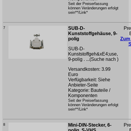
Seit der Preiserfassung
können Veränderungen erfolgt
sein**/Link*
7
SUB-D-
Pre
Kunststoffgehäuse, 9-
polig
Zum
SUB-D-
Kunststoffgeh&xE4;use,
9-polig . ...(Suche nach
)
Versandkosten: 3.99
Euro
Verfügbarkeit: Siehe
Anbieter-Seite
Kategorie: Bauteile /
Komponenten
Seit der Preiserfassung
können Veränderungen erfolgt
sein**/Link*
8
Mini-DIN-Stecker, 6-
Pre
polig, S-VHS