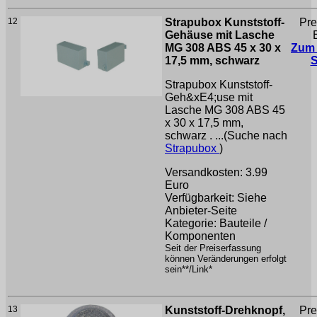
12
Strapubox Kunststoff-
Pre
Gehäuse mit Lasche
MG 308 ABS 45 x 30 x
Zum
17,5 mm, schwarz
Strapubox Kunststoff-
Geh&xE4;use mit
Lasche MG 308 ABS 45
x 30 x 17,5 mm,
schwarz . ...(Suche nach
Strapubox
)
Versandkosten: 3.99
Euro
Verfügbarkeit: Siehe
Anbieter-Seite
Kategorie: Bauteile /
Komponenten
Seit der Preiserfassung
können Veränderungen erfolgt
sein**/Link*
13
Kunststoff-Drehknopf,
Pre