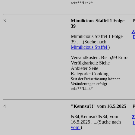
sein**/Link*
3
Mimilicious Staffel 1 Folge
P
39
Z
Mimilicious Staffel 1 Folge
39 . ...(Suche nach
Mimilicious Staffel
)
Versandkosten: Bis 5,99 Euro
Verfügbarkeit: Siehe
Anbieter-Seite
Kategorie: Cooking
Seit der Preiserfassung können
Veränderungen erfolgt
sein**/Link*
4
"Kennsu?!" vom 16.5.2025
P
&34;Kennsu?!&34; vom
Z
16.5.2025 . ...(Suche nach
vom
)