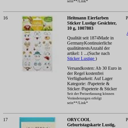
sein**/Link*
16
Heitmann Eierfarben
P
Sticker Lustige Gesichter,
10 g, 1007803
Qualität seit 1874Made in
GermanyKontinuierliche
qualitätstestsAnzahl der
artikel: 1 ...(Suche nach
Sticker Lustige
)
Versandkosten: Ab 30 Euro in
der Regel kostenfrei
Verfügbarkeit: Auf Lager
Kategorie: /Papeterie &
Sticker /Papeterie & Sticker
Seit der Preiserfassung können
Veränderungen erfolgt
sein**/Link*
17
ORYCOOL
P
Geburtstagskarte Lustig,