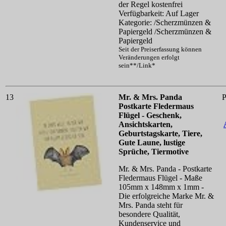
der Regel kostenfrei
Verfügbarkeit: Auf Lager
Kategorie: /Scherzmünzen &
Papiergeld /Scherzmünzen &
Papiergeld
Seit der Preiserfassung können
Veränderungen erfolgt
sein**/Link*
13
Mr. & Mrs. Panda
P
Postkarte Fledermaus
Flügel - Geschenk,
Ansichtskarten,
Geburtstagskarte, Tiere,
Gute Laune, lustige
Sprüche, Tiermotive
Mr. & Mrs. Panda - Postkarte
Fledermaus Flügel - Maße
105mm x 148mm x 1mm -
Die erfolgreiche Marke Mr. &
Mrs. Panda steht für
besondere Qualität,
Kundenservice und