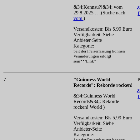
&34;Kennsu?!&34; vom
Z
29.8.2025 . ...(Suche nach
vom
)
Versandkosten: Bis 5,99 Euro
Verfügbarkeit: Siehe
Anbieter-Seite
Kategorie:
Seit der Preiserfassung können
Veränderungen erfolgt
sein**/Link*
7
"Guinness World
P
Records": Rekorde rocken!
Z
&34;Guinness World
Records&34;: Rekorde
rocken!
World )
Versandkosten: Bis 5,99 Euro
Verfügbarkeit: Siehe
Anbieter-Seite
Kategorie:
Seit der Preiserfassung können