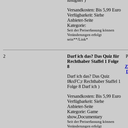
lustigster )
Versandkosten: Bis 5,99 Euro
Verfügbarkeit: Siehe
Anbieter-Seite
Kategorie:
Seit der Preiserfassung können
Veränderungen erfolgt
sein**/Link*
2
Darf ich das? Das Quiz für
P
Rechthaber Staffel 1 Folge
8
Z
Darf ich das? Das Quiz
f&xFC;r Rechthaber Staffel 1
Folge 8
Darf ich )
Versandkosten: Bis 5,99 Euro
Verfügbarkeit: Siehe
Anbieter-Seite
Kategorie: Game
show,Documentary
Seit der Preiserfassung können
Veränderungen erfolgt