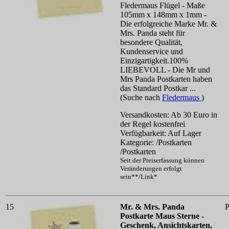
Fledermaus Flügel - Maße
105mm x 148mm x 1mm -
Die erfolgreiche Marke Mr. &
Mrs. Panda steht für
besondere Qualität,
Kundenservice und
Einzigartigkeit.100%
LIEBEVOLL - Die Mr und
Mrs Panda Postkarten haben
das Standard Postkar ...
(Suche nach
Fledermaus
)
Versandkosten: Ab 30 Euro in
der Regel kostenfrei
Verfügbarkeit: Auf Lager
Kategorie: /Postkarten
/Postkarten
Seit der Preiserfassung können
Veränderungen erfolgt
sein**/Link*
15
Mr. & Mrs. Panda
P
Postkarte Maus Sterne -
Geschenk, Ansichtskarten,