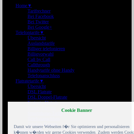
Home
▼
Tarifrechner
Bei Facebook
Bei Twitter
Bei Google+
Telefontarife
▼
Übersicht
Auslandstarife
Billiger telefonieren
Billigvorwahl
Call by Call
Callthrough
Handytarife ohne Handy
Telefonanschluss
Flatratetarife
▼
Übersicht
DSL Flatrate
DSL Doppel-Flatrate
Festnetz-Flatrate
Handy-Flatrate
Cookie Banner
Smartphone-Tarife
Telefonanschluss
Telefon-Flatrate
Damit wir unsere Webseiten f�r Sie optimieren und personalisieren
Handytarife
▼
k�nnen w�rden wir gerne Cookies verwenden. Zudem werden Cooki