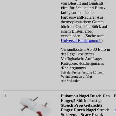
von Bleistift und Buntstift -
ideal für Schule und Büro -
farbig sortiert, keine
FarbauswahlRadierer Aus
thermoplastischem Gummi
höchster Qualität2 Stück auf
einem BlisterFarbe:
verschieden ...(Suche nach
Universal-Radiergummi
)
Versandkosten: Ab 30 Euro in
der Regel kostenfrei
Verfügbarkeit: Auf Lager
Kategorie: /Radiergummis
/Radiergummis
Seit der Preiserfassung können
Veränderungen erfolgt
sein**/Link*
11
Fukamou Nagel Durch Den
P
Finger,5 Stücke Lustige
Streich Prop Gefälschte
Finger Durch Nagel Streich
Spielzeug - Scary Prank