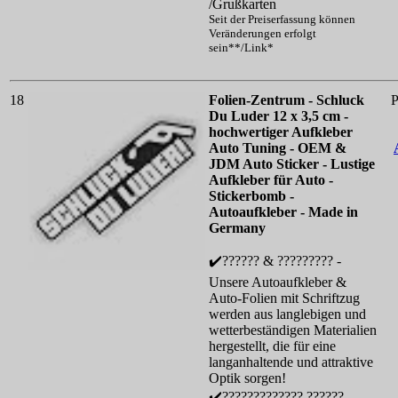
/Grußkarten
Seit der Preiserfassung können
Veränderungen erfolgt
sein**/Link*
18
Folien-Zentrum - Schluck
P
Du Luder 12 x 3,5 cm -
hochwertiger Aufkleber
Auto Tuning - OEM &
JDM Auto Sticker - Lustige
Aufkleber für Auto -
Stickerbomb -
Autoaufkleber - Made in
Germany
✔️?????? & ????????? -
Unsere Autoaufkleber &
Auto-Folien mit Schriftzug
werden aus langlebigen und
wetterbeständigen Materialien
hergestellt, die für eine
langanhaltende und attraktive
Optik sorgen!
✔️????????????? ?????? -