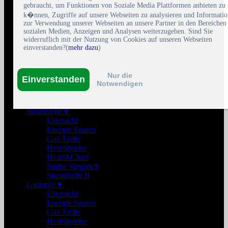
Übersicht
gebraucht, um Funktionen von Soziale Media Plattformen anbieten zu
All-Net Flat Tarife
k�nnen, Zugriffe auf unsere Webseiten zu analysieren und Informati
All-In Flat Tarife
zur Verwendung unserer Webseiten an unsere Partner in den Bereichen
Handyflatrate
sozialen Medien, Anzeigen und Analysen weiterzugeben. Sind Sie
Mobile Datentarife
widerruflich mit der Nutzung von Cookies auf unseren Webseiten
Prepaid Tarife
einverstanden?(
mehr dazu
)
Smartphone Tarife
... im Telekomnetz
... im Vodafonenetz
Nur die
Einverstanden
... im O2-Netz
Notwendigen
... im E-Plus Netz
Smartphone Preisvergleich
Stromtarife
▼
Übersicht
Energie Sparen
Gas Tarife
Heizölpreise
Heizöl-Chart
Städte Vergleich
Stromtarife II
Gastarife
▼
Übersicht
Energie Sparen
Gas Tarife
Heizölpreise