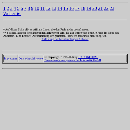
1
2
3
4
5
6
7
8
9
10
11
12
13
14
15
16
17
18
19
20
21
22
23
Weiter ►
* Auf dieser Seite gibt es Affilate Links, die den Preis nicht beeinflussen.
** Seitdem können Preisänderungen aufgetreten sein. Es gilt immer der aktuelle Preis im Shop des
Anbieters. Eine Echtzeit-Aktualisierung der gelisteten Preise ist technisch nicht möglich.
Auflistung der berücksichtigten Anbieter
©
Copyright
1998-2026 by
DATA INFORM-
Impressum
Datenschutzhinweise
Datenmanagementsysteme der Informatik GmbH