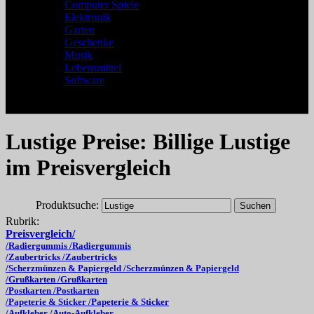
Computer Spiele
Elektronik
Garten
Geschenke
Musik
Lebensmittel
Software
Lustige Preise: Billige Lustige
im Preisvergleich
Produktsuche:
Rubrik:
Preisvergleich/
/Radiergummis /Radiergummis
/Zaubertricks /Zaubertricks
/Scherzmünzen & Papiergeld /Scherzmünzen & Papiergeld
/Grußkarten /Grußkarten
/Postkarten /Postkarten
/Papeterie & Sticker /Papeterie & Sticker
/Aufkleber /Auto-Aufkleber