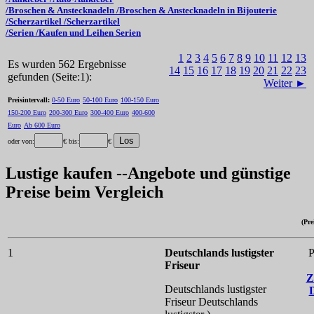
/Broschen & Anstecknadeln /Broschen & Anstecknadeln in Bijouterie
/Scherzartikel /Scherzartikel
/Serien /Kaufen und Leihen Serien
1
2
3
4
5
6
7
8
9
10
11
12
13
Es wurden 562 Ergebnisse
14
15
16
17
18
19
20
21
22
23
gefunden (Seite:1):
Weiter ►
Preisintervall:
0-50 Euro
50-100 Euro
100-150 Euro
150-200 Euro
200-300 Euro
300-400 Euro
400-600
Euro
Ab 600 Euro
oder von:
€ bis:
€
Lustige kaufen --Angebote und günstige
Preise beim Vergleich
(Pre
1
Deutschlands lustigster
P
Friseur
Z
Deutschlands lustigster
Friseur
Deutschlands