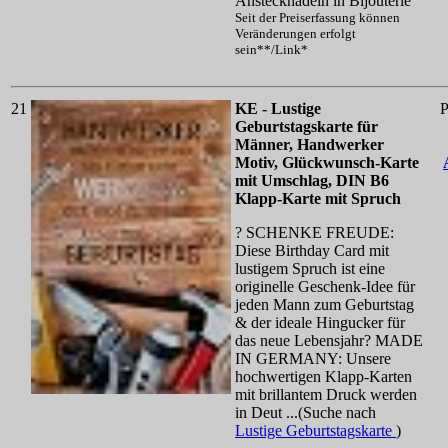
Anstecknadeln in Bijouterie
Seit der Preiserfassung können
Veränderungen erfolgt
sein**/Link*
21
KE - Lustige
P
Geburtstagskarte für
Männer, Handwerker
Motiv, Glückwunsch-Karte
mit Umschlag, DIN B6
Klapp-Karte mit Spruch
? SCHENKE FREUDE:
Diese Birthday Card mit
lustigem Spruch ist eine
originelle Geschenk-Idee für
jeden Mann zum Geburtstag
& der ideale Hingucker für
das neue Lebensjahr? MADE
IN GERMANY: Unsere
hochwertigen Klapp-Karten
mit brillantem Druck werden
in Deut ...(Suche nach
Lustige Geburtstagskarte
)