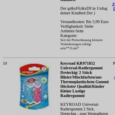
Z
Der gr&xF6;&xDF;te Unfug
deiner Kindheit
Der )
Versandkosten: Bis 5,99 Euro
Verfügbarkeit: Siehe
Anbieter-Seite
Kategorie:
Seit der Preiserfassung können
Veränderungen erfolgt
sein**/Link*
10
Keyroad KR971852
P
Universal-Radiergummi
Dreieckig/ 2 Stück
Blister/Mischfarben/aus
Thermoplastischem Gummi
Höchster Qualität/Kinder
Kleine Lustige
Radiergummi
KEYROAD Universal-
Radiergummi 2 Stck.
Dreieckig - zum Wegradieren