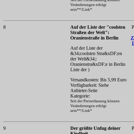
Veränderungen erfolgt
sein**/Link*
8
Auf der Liste der "coolsten
P
Straßen der Welt":
Oranienstraße in Berlin
Z
Auf der Liste der
&34;coolsten Stra&xDF;en
der Welt&34;:
Oranienstra&xDF;e in Berlin
Liste der )
Versandkosten: Bis 5,99 Euro
Verfügbarkeit: Siehe
Anbieter-Seite
Kategorie:
Seit der Preiserfassung können
Veränderungen erfolgt
sein**/Link*
9
Der größte Unfug deiner
P
Kindheit