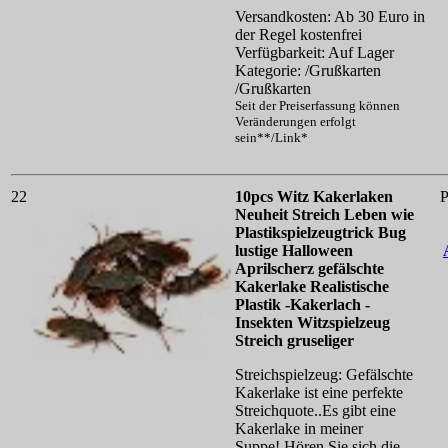
Versandkosten: Ab 30 Euro in
der Regel kostenfrei
Verfügbarkeit: Auf Lager
Kategorie: /Grußkarten
/Grußkarten
Seit der Preiserfassung können
Veränderungen erfolgt
sein**/Link*
22
10pcs Witz Kakerlaken
P
Neuheit Streich Leben wie
Plastikspielzeugtrick Bug
lustige Halloween
Aprilscherz gefälschte
Kakerlake Realistische
Plastik -Kakerlach -
Insekten Witzspielzeug
Streich gruseliger
Streichspielzeug: Gefälschte
Kakerlake ist eine perfekte
Streichquote..Es gibt eine
Kakerlake in meiner
Suppe!.Hören Sie sich die