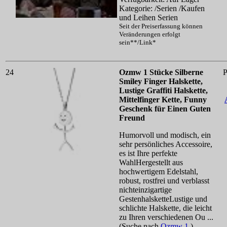
Kategorie: /Serien /Kaufen
und Leihen Serien
Seit der Preiserfassung können
Veränderungen erfolgt
sein**/Link*
24
Ozmw 1 Stücke Silberne
P
Smiley Finger Halskette,
Lustige Graffiti Halskette,
Mittelfinger Kette, Funny
Geschenk für Einen Guten
Freund
Humorvoll und modisch, ein
sehr persönliches Accessoire,
es ist Ihre perfekte
WahlHergestellt aus
hochwertigem Edelstahl,
robust, rostfrei und verblasst
nichteinzigartige
GestenhalsketteLustige und
schlichte Halskette, die leicht
zu Ihren verschiedenen Ou ...
(Suche nach
Ozmw 1
)