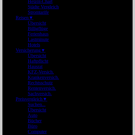
Heizöl-Chart
Städte Vergleich
Stromtarife
Reisen
▼
Übersicht
Billigflüge
Ferienhaus
Lastminute
Hotels
Versicherung
▼
Übersicht
Haftpflicht
Hausrat
KFZ-Versich.
Krankenversich.
Rechtsschutz
Rentenversich.
Sachversich.
Preisvergleich
▼
Suchen...
Übersicht
Auto
Bücher
Büro
Computer