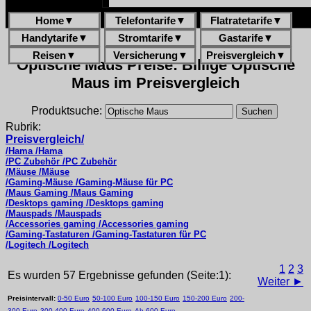
Home
▼
Telefontarife
▼
Flatratetarife
▼
Handytarife
▼
Stromtarife
▼
Gastarife
▼
Reisen
▼
Versicherung
▼
Preisvergleich
▼
Optische Maus Preise: Billige Optische
Maus im Preisvergleich
Produktsuche:
Rubrik:
Preisvergleich/
/Hama /Hama
/PC Zubehör /PC Zubehör
/Mäuse /Mäuse
/Gaming-Mäuse /Gaming-Mäuse für PC
/Maus Gaming /Maus Gaming
/Desktops gaming /Desktops gaming
/Mauspads /Mauspads
/Accessories gaming /Accessories gaming
/Gaming-Tastaturen /Gaming-Tastaturen für PC
/Logitech /Logitech
1
2
3
Es wurden 57 Ergebnisse gefunden (Seite:1):
Weiter ►
Preisintervall:
0-50 Euro
50-100 Euro
100-150 Euro
150-200 Euro
200-
300 Euro
300-400 Euro
400-600 Euro
Ab 600 Euro