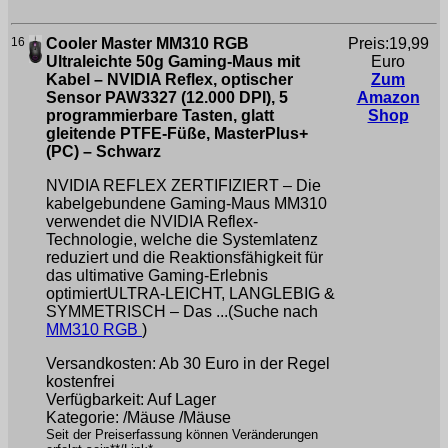
16
Cooler Master MM310 RGB
Preis:19,99
Ultraleichte 50g Gaming-Maus mit
Euro
Kabel – NVIDIA Reflex, optischer
Zum
Sensor PAW3327 (12.000 DPI), 5
Amazon
programmierbare Tasten, glatt
Shop
gleitende PTFE-Füße, MasterPlus+
(PC) – Schwarz
NVIDIA REFLEX ZERTIFIZIERT – Die
kabelgebundene Gaming-Maus MM310
verwendet die NVIDIA Reflex-
Technologie, welche die Systemlatenz
reduziert und die Reaktionsfähigkeit für
das ultimative Gaming-Erlebnis
optimiertULTRA-LEICHT, LANGLEBIG &
SYMMETRISCH – Das ...(Suche nach
MM310 RGB
)
Versandkosten: Ab 30 Euro in der Regel
kostenfrei
Verfügbarkeit: Auf Lager
Kategorie: /Mäuse /Mäuse
Seit der Preiserfassung können Veränderungen