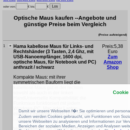
oder von:
€ bis:
€
Optische Maus kaufen --Angebote und
günstige Preise beim Vergleich
(Preise aufsteigend)
1
Hama kabellose Maus für Links- und
Preis:5,38
Rechtshänder (3 Tasten, 2,4 Ghz, mit
Euro
USB-Nanoempfänger, 1600 dpi,
Zum
optische Maus, für Notebook und PC)
Amazon
anthrazit / schwarz
Shop
Kompakte Maus: mit ihrer
symmetrischen Bauform liegt die
kabellose Maus gut in der rechten
Cookie
sowohl als auch in der linken
HandUniverselle Kompatibilität: die
Funkmaus funktioniert mit jedem
Windows-PC, Mac oder Laptop –
Damit wir unsere Webseiten f�r Sie optimieren und person
einfach Empfänger in die USB-A-Buchs
Zudem werden Cookies gebraucht, um Funktionen von Sozial
...(Suche nach
Maus
)
unsere Webseiten zu analysieren und Informationen zur Ve
Bereichen der sozialen Medien, Anzeigen und Analysen weite
Versandkosten: Ab 30 Euro in der Regel