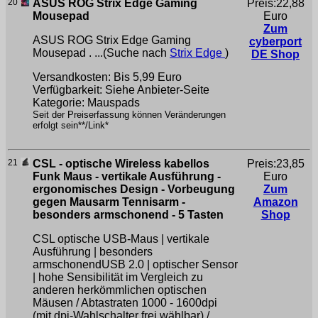
20
ASUS ROG Strix Edge Gaming
Preis:22,88
Mousepad
Euro
Zum
ASUS ROG Strix Edge Gaming
cyberport
Mousepad . ...(Suche nach
Strix Edge
)
DE Shop
Versandkosten: Bis 5,99 Euro
Verfügbarkeit: Siehe Anbieter-Seite
Kategorie: Mauspads
Seit der Preiserfassung können Veränderungen
erfolgt sein**/Link*
21
CSL - optische Wireless kabellos
Preis:23,85
Funk Maus - vertikale Ausführung -
Euro
ergonomisches Design - Vorbeugung
Zum
gegen Mausarm Tennisarm -
Amazon
besonders armschonend - 5 Tasten
Shop
CSL optische USB-Maus | vertikale
Ausführung | besonders
armschonendUSB 2.0 | optischer Sensor
| hohe Sensibilität im Vergleich zu
anderen herkömmlichen optischen
Mäusen / Abtastraten 1000 - 1600dpi
(mit dpi-Wahlschalter frei wählbar) /