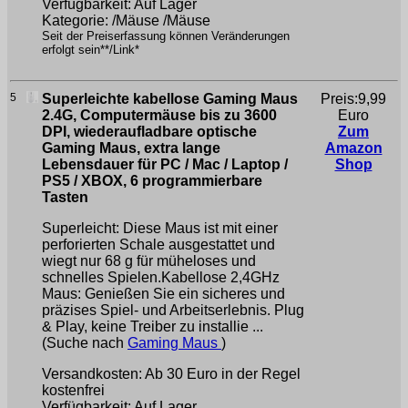
Verfügbarkeit: Auf Lager
Kategorie: /Mäuse /Mäuse
Seit der Preiserfassung können Veränderungen
erfolgt sein**/Link*
5
Superleichte kabellose Gaming Maus
Preis:9,99
2.4G, Computermäuse bis zu 3600
Euro
DPI, wiederaufladbare optische
Zum
Gaming Maus, extra lange
Amazon
Lebensdauer für PC / Mac / Laptop /
Shop
PS5 / XBOX, 6 programmierbare
Tasten
Superleicht: Diese Maus ist mit einer
perforierten Schale ausgestattet und
wiegt nur 68 g für müheloses und
schnelles Spielen.Kabellose 2,4GHz
Maus: Genießen Sie ein sicheres und
präzises Spiel- und Arbeitserlebnis. Plug
& Play, keine Treiber zu installie ...
(Suche nach
Gaming Maus
)
Versandkosten: Ab 30 Euro in der Regel
kostenfrei
Verfügbarkeit: Auf Lager