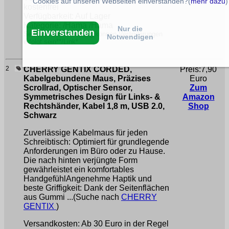
Cookies auf unseren Webseiten einverstanden?(
mehr dazu
)
kostenfrei
Verfügbarkeit: Auf Lager
Kategorie: /Hama /Hama
Nur die
Einverstanden
Seit der Preiserfassung können Veränderungen
Notwendigen
erfolgt sein**/Link*
2
CHERRY GENTIX CORDED,
Preis:7,90
Kabelgebundene Maus, Präzises
Euro
Scrollrad, Optischer Sensor,
Zum
Symmetrisches Design für Links- &
Amazon
Rechtshänder, Kabel 1,8 m, USB 2.0,
Shop
Schwarz
Zuverlässige Kabelmaus für jeden
Schreibtisch: Optimiert für grundlegende
Anforderungen im Büro oder zu Hause.
Die nach hinten verjüngte Form
gewährleistet ein komfortables
HandgefühlAngenehme Haptik und
beste Griffigkeit: Dank der Seitenflächen
aus Gummi ...(Suche nach
CHERRY
GENTIX
)
Versandkosten: Ab 30 Euro in der Regel