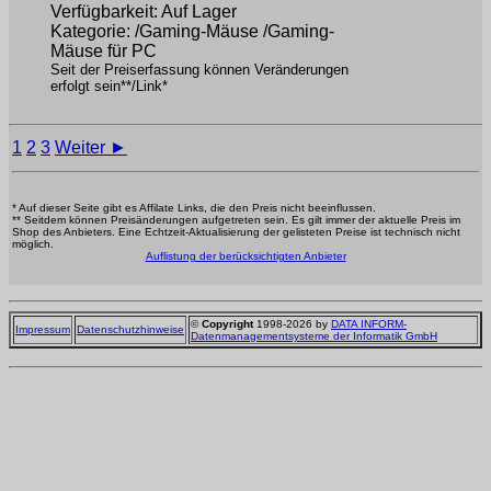
Verfügbarkeit: Auf Lager
Kategorie: /Gaming-Mäuse /Gaming-
Mäuse für PC
Seit der Preiserfassung können Veränderungen
erfolgt sein**/Link*
1
2
3
Weiter ►
* Auf dieser Seite gibt es Affilate Links, die den Preis nicht beeinflussen.
** Seitdem können Preisänderungen aufgetreten sein. Es gilt immer der aktuelle Preis im
Shop des Anbieters. Eine Echtzeit-Aktualisierung der gelisteten Preise ist technisch nicht
möglich.
Auflistung der berücksichtigten Anbieter
©
Copyright
1998-2026 by
DATA INFORM-
Impressum
Datenschutzhinweise
Datenmanagementsysteme der Informatik GmbH