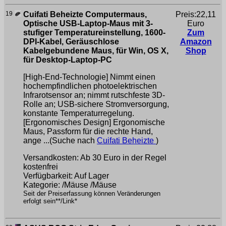
19
Cuifati Beheizte Computermaus,
Preis:22,11
Optische USB-Laptop-Maus mit 3-
Euro
stufiger Temperatureinstellung, 1600-
Zum
DPI-Kabel, Geräuschlose
Amazon
Kabelgebundene Maus, für Win, OS X,
Shop
für Desktop-Laptop-PC
[High-End-Technologie] Nimmt einen
hochempfindlichen photoelektrischen
Infrarotsensor an; nimmt rutschfeste 3D-
Rolle an; USB-sichere Stromversorgung,
konstante Temperaturregelung.
[Ergonomisches Design] Ergonomische
Maus, Passform für die rechte Hand,
ange ...(Suche nach
Cuifati Beheizte
)
Versandkosten: Ab 30 Euro in der Regel
kostenfrei
Verfügbarkeit: Auf Lager
Kategorie: /Mäuse /Mäuse
Seit der Preiserfassung können Veränderungen
erfolgt sein**/Link*