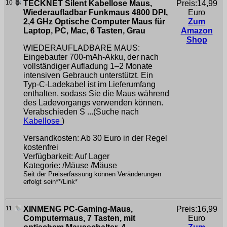
10
TECKNET Silent Kabellose Maus,
Preis:14,99
Wiederaufladbar Funkmaus 4800 DPI,
Euro
2,4 GHz Optische Computer Maus für
Zum
Laptop, PC, Mac, 6 Tasten, Grau
Amazon
Shop
WIEDERAUFLADBARE MAUS:
Eingebauter 700-mAh-Akku, der nach
vollständiger Aufladung 1–2 Monate
intensiven Gebrauch unterstützt. Ein
Typ-C-Ladekabel ist im Lieferumfang
enthalten, sodass Sie die Maus während
des Ladevorgangs verwenden können.
Verabschieden S ...(Suche nach
Kabellose
)
Versandkosten: Ab 30 Euro in der Regel
kostenfrei
Verfügbarkeit: Auf Lager
Kategorie: /Mäuse /Mäuse
Seit der Preiserfassung können Veränderungen
erfolgt sein**/Link*
11
XINMENG PC-Gaming-Maus,
Preis:16,99
Computermaus, 7 Tasten, mit
Euro