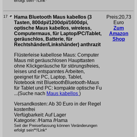
erfolgt sein**/Link*
17
Hama Bluetooth Maus kabellos (3
Preis:20,73
Tasten, 800dpi/1200dpi/1600dpi,
Euro
optische Maus kabellos, wireless,
Zum
Computermaus, für Laptop/PC/Tablet,
Amazon
geräuschlos, Batterie, für
Shop
Rechtshänder/Linkshänder) anthrazit
Flüsterleise kabellose Maus: Computer
Maus mit geräuschlosen Haupttasten
ohne Klickgeräusche für störungsfreies,
leises und entspanntes Arbeiten,
geeignet für PC, Laptop, Tablet,
Notebook mit BluetoothBluetooth-Maus
für Tablet und PC: kompakte optische Fu
...(Suche nach
Maus kabellos
)
Versandkosten: Ab 30 Euro in der Regel
kostenfrei
Verfügbarkeit: Auf Lager
Kategorie: /Hama /Hama
Seit der Preiserfassung können Veränderungen
erfolgt sein**/Link*