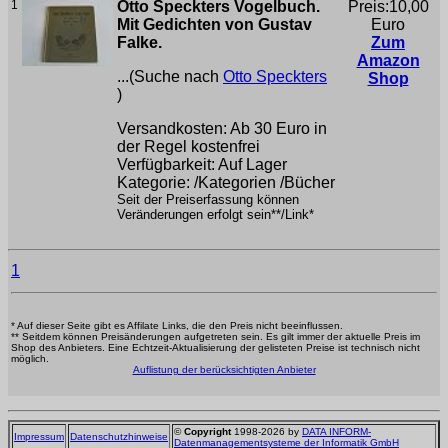
1
Otto Speckters Vogelbuch.
Preis:10,00
Mit Gedichten von Gustav
Euro
Falke.
Zum
Amazon
...(Suche nach
Otto Speckters
Shop
)
Versandkosten: Ab 30 Euro in
der Regel kostenfrei
Verfügbarkeit: Auf Lager
Kategorie: /Kategorien /Bücher
Seit der Preiserfassung können
Veränderungen erfolgt sein**/Link*
1
* Auf dieser Seite gibt es Affilate Links, die den Preis nicht beeinflussen.
** Seitdem können Preisänderungen aufgetreten sein. Es gilt immer der aktuelle Preis im
Shop des Anbieters. Eine Echtzeit-Aktualisierung der gelisteten Preise ist technisch nicht
möglich.
Auflistung der berücksichtigten Anbieter
©
Copyright
1998-2026 by
DATA INFORM-
Impressum
Datenschutzhinweise
Datenmanagementsysteme der Informatik GmbH