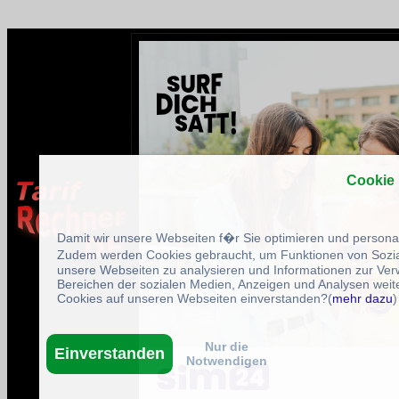
Cookie
Damit wir unsere Webseiten f�r Sie optimieren und person
Zudem werden Cookies gebraucht, um Funktionen von Sozial
unsere Webseiten zu analysieren und Informationen zur Ve
Bereichen der sozialen Medien, Anzeigen und Analysen weite
Cookies auf unseren Webseiten einverstanden?(
mehr dazu
)
Nur die
Einverstanden
Notwendigen