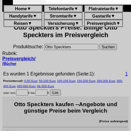
Home
▼
Telefontarife
▼
Flatratetarife
▼
Handytarife
▼
Stromtarife
▼
Gastarife
▼
Reisen
▼
Versicherung
▼
Preisvergleich
▼
Otto Speckters Preise: Billige Otto
Speckters im Preisvergleich
Produktsuche:
Rubrik:
Preisvergleich/
/Bücher
Es wurden 1 Ergebnisse gefunden (Seite:1):
1
Preisintervall:
0-50 Euro
50-100 Euro
100-150 Euro
150-200 Euro
200-300 Euro
300-
400 Euro
400-600 Euro
Ab 600 Euro
oder von:
€ bis:
€
Otto Speckters kaufen --Angebote und
günstige Preise beim Vergleich
(Preise aufsteigend)