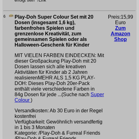
erfolgt sein**/Link*
6
Play-Doh Super Colour Set mit 20
Preis:15,99
Dosen (insgesamt 1,6 kg),
Euro
farbenfrohes Spielen und
Zum
grenzenlose Kreativität, zum
Amazon
gemeinsamen Spielen oder als
Shop
Halloween-Geschenk für Kinder
MIT VIELEN FARBEN EINDECKEN: Mit
dieser Großpackung Play-Doh mit 20
Dosen lassen sich alle kreativen
Aktivitäten für Kinder ab 2 Jahren
realisierenMEHR ALS 1,5 KG PLAY-
DOH: Dieses Play-Doh 20er-Pack
enthält viele verschiedene Farben in
84g Dosen für jede ...(Suche nach
Super
Colour
)
Versandkosten: Ab 30 Euro in der Regel
kostenfrei
Verfügbarkeit: Gewöhnlich versandfertig
in 1 bis 3 Monaten
Kategorie: /Play-Doh & Furreal Friends
/Play-Doh & Furreal Friends