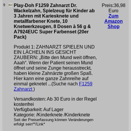
9
Play-Doh F1259 Zahnarzt Dr.
Preis:36,98
Wackelzahn, Spielzeug für Kinder ab
Euro
3 Jahren mit Kariesknete und
Zum
metallfarbener Knete, 10
Amazon
Knetwerkzeugen, 8 Dosen à 56 g &
Shop
A7924EUC Super Farbenset (20er
Pack)
Produkt 1: ZAHNARZT SPIELEN UND
EIN LÄCHELN INS GESICHT
ZAUBERN: „Bitte den Mund weit öffnen,
Aaah“. Wenn der Patient seinen Mund
öffnet und seine Zunge herausstreckt,
haben kleine Zahnärzte großen Spaß.
Hier kann eine ganze Zahnreihe auf
einmal geknetet ...(Suche nach
F1259
Zahnarzt
)
Versandkosten: Ab 30 Euro in der Regel
kostenfrei
Verfügbarkeit: Auf Lager
Kategorie: /Kinderknete /Kinderknete
Seit der Preiserfassung können Veränderungen
erfolgt sein**/Link*