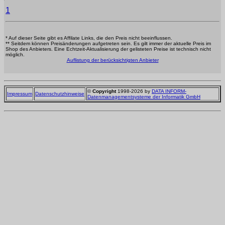
1
* Auf dieser Seite gibt es Affilate Links, die den Preis nicht beeinflussen.
** Seitdem können Preisänderungen aufgetreten sein. Es gilt immer der aktuelle Preis im
Shop des Anbieters. Eine Echtzeit-Aktualisierung der gelisteten Preise ist technisch nicht
möglich.
Auflistung der berücksichtigten Anbieter
©
Copyright
1998-2026 by
DATA INFORM-
Impressum
Datenschutzhinweise
Datenmanagementsysteme der Informatik GmbH