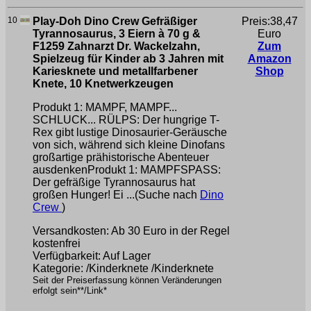
10
Play-Doh Dino Crew Gefräßiger
Preis:38,47
Tyrannosaurus, 3 Eiern à 70 g &
Euro
F1259 Zahnarzt Dr. Wackelzahn,
Zum
Spielzeug für Kinder ab 3 Jahren mit
Amazon
Kariesknete und metallfarbener
Shop
Knete, 10 Knetwerkzeugen
Produkt 1: MAMPF, MAMPF...
SCHLUCK... RÜLPS: Der hungrige T-
Rex gibt lustige Dinosaurier-Geräusche
von sich, während sich kleine Dinofans
großartige prähistorische Abenteuer
ausdenkenProdukt 1: MAMPFSPASS:
Der gefräßige Tyrannosaurus hat
großen Hunger! Ei ...(Suche nach
Dino
Crew
)
Versandkosten: Ab 30 Euro in der Regel
kostenfrei
Verfügbarkeit: Auf Lager
Kategorie: /Kinderknete /Kinderknete
Seit der Preiserfassung können Veränderungen
erfolgt sein**/Link*