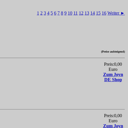
1
2
3
4
5
6
7
8
9
10
11
12
13
14
15
16
Weiter ►
(Preise aufsteigend)
Preis:0,00
Euro
Zum Joyn
DE Shop
Preis:0,00
Euro
Zum Joyn