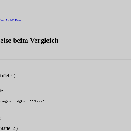
Euro
Ab 600 Euro
reise beim Vergleich
taffel 2 )
te
erungen erfolgt sein**/Link*
0
Staffel 2 )