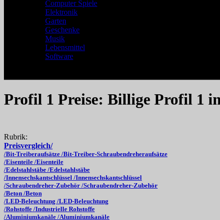
Computer Spiele
Elektronik
Garten
Geschenke
Musik
Lebensmittel
Software
Profil 1 Preise: Billige Profil 1 
Rubrik:
Preisvergleich/
/Bit-Treiberaufsätze /Bit-Treiber-Schraubendreheraufsätze
/Eisenteile /Eisenteile
/Edelstahlstäbe /Edelstahlstäbe
/Innensechskantschlüssel /Innensechskantschlüssel
/Schraubendreher-Zubehör /Schraubendreher-Zubehör
/Beton /Beton
/LED-Beleuchtung /LED-Beleuchtung
/Rohstoffe /Industrielle Rohstoffe
/Aluminiumkanäle /Aluminiumkanäle