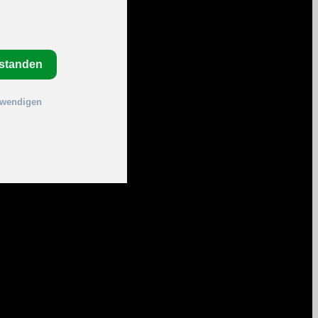
rstanden
twendigen