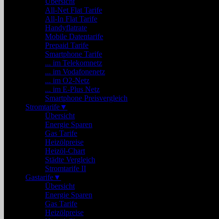
Übersicht
All-Net Flat Tarife
All-In Flat Tarife
Handyflatrate
Mobile Datentarife
Prepaid Tarife
Smartphone Tarife
... im Telekomnetz
... im Vodafonenetz
... im O2-Netz
... im E-Plus Netz
Smartphone Preisvergleich
Stromtarife
▼
Übersicht
Energie Sparen
Gas Tarife
Heizölpreise
Heizöl-Chart
Städte Vergleich
Stromtarife II
Gastarife
▼
Übersicht
Energie Sparen
Gas Tarife
Heizölpreise