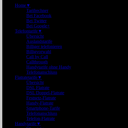
Home
▼
Tarifrechner
Bei Facebook
Bei Twitter
Bei Google+
Telefontarife
▼
Übersicht
Auslandstarife
Billiger telefonieren
Billigvorwahl
Call by Call
Callthrough
Handytarife ohne Handy
Telefonanschluss
Flatratetarife
▼
Übersicht
DSL Flatrate
DSL Doppel-Flatrate
Festnetz-Flatrate
Handy-Flatrate
Smartphone-Tarife
Telefonanschluss
Telefon-Flatrate
Handytarife
▼