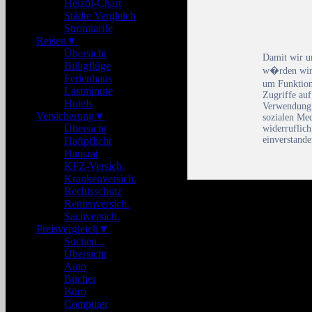
Heizöl-Chart
Städte Vergleich
Stromtarife
Reisen
▼
Übersicht
Damit wir u
Billigflüge
w�rden wir 
Ferienhaus
um Funktion
Lastminute
Zugriffe auf
Hotels
Verwendung 
Versicherung
▼
sozialen Me
Übersicht
widerruflic
einverstande
Haftpflicht
Hausrat
KFZ-Versich.
Krankenversich.
Rechtsschutz
Rentenversich.
Sachversich.
Preisvergleich
▼
Suchen...
Übersicht
Auto
Bücher
Büro
Computer