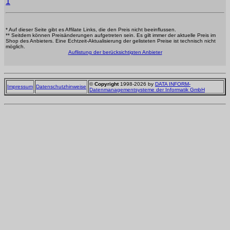
1
* Auf dieser Seite gibt es Affilate Links, die den Preis nicht beeinflussen.
** Seitdem können Preisänderungen aufgetreten sein. Es gilt immer der aktuelle Preis im
Shop des Anbieters. Eine Echtzeit-Aktualisierung der gelisteten Preise ist technisch nicht
möglich.
Auflistung der berücksichtigten Anbieter
©
Copyright
1998-2026 by
DATA INFORM-
Impressum
Datenschutzhinweise
Datenmanagementsysteme der Informatik GmbH