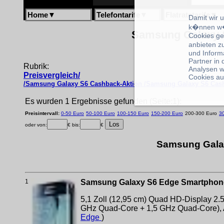
Home
▼
Telefontarife
▼
Flatratetarife
▼
Damit wir 
k�nnen w�
Samsung Galaxy S
Cookies ge
anbieten z
und Inform
Partner in
Rubrik:
Analysen w
Preisvergleich/
Cookies au
/Samsung Galaxy S6 Cashback-Aktion /Samsung Galaxy S6 Cas
Es wurden 1 Ergebnisse gefunden (Seite:1):
Preisintervall:
0-50 Euro
50-100 Euro
100-150 Euro
150-200 Euro
200-300 Euro
3
oder von:
€ bis:
€
Samsung Galax
1
Samsung Galaxy S6 Edge Smartphone (5
5,1 Zoll (12,95 cm) Quad HD-Display 2.
GHz Quad-Core + 1,5 GHz Quad-Core), An
Edge
)