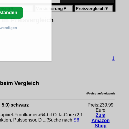
eisen
▼
Versicherung
▼
Preisvergleich
▼
rstanden
im Preisvergleich
twendigen
1
beim Vergleich
(Preise aufsteigend)
 5.0) schwarz
Preis:239,99
Euro
apixel-Frontkamera64-bit Octa-Core (2,1
Zum
tion, Pulssensor, D ...(Suche nach
S6
Amazon
Shop