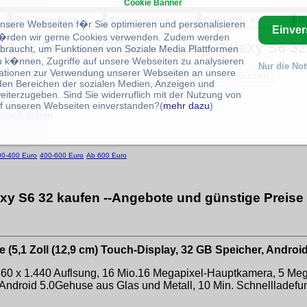
Cookie Banner
Handytarife
▼
Stromtarife
▼
Gastarife
▼
R
unsere Webseiten f�r Sie optimieren und personalisieren
Einve
rden wir gerne Cookies verwenden. Zudem werden
6 32 Preise: Billige Samsung Galaxy S6 32 
braucht, um Funktionen von Soziale Media Plattformen
u k�nnen, Zugriffe auf unsere Webseiten zu analysieren
Nur die No
ationen zur Verwendung unserer Webseiten an unsere
Produktsuche:
 den Bereichen der sozialen Medien, Anzeigen und
eiterzugeben. Sind Sie widerruflich mit der Nutzung von
f unseren Webseiten einverstanden?(
mehr dazu
)
hback-Aktion
00-400 Euro
400-600 Euro
Ab 600 Euro
y S6 32 kaufen --Angebote und günstige Preise 
,1 Zoll (12,9 cm) Touch-Display, 32 GB Speicher, Android
560 x 1.440 Auflsung, 16 Mio.16 Megapixel-Hauptkamera, 5 Meg
droid 5.0Gehuse aus Glas und Metall, 10 Min. Schnellladefunk