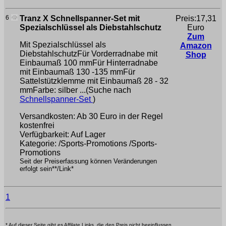
6
Tranz X Schnellspanner-Set mit
Preis:17,31
Spezialschlüssel als Diebstahlschutz
Euro
Zum
Mit Spezialschlüssel als
Amazon
DiebstahlschutzFür Vorderradnabe mit
Shop
Einbaumaß 100 mmFür Hinterradnabe
mit Einbaumaß 130 -135 mmFür
Sattelstützklemme mit Einbaumaß 28 - 32
mmFarbe: silber ...(Suche nach
Schnellspanner-Set
)
Versandkosten: Ab 30 Euro in der Regel
kostenfrei
Verfügbarkeit: Auf Lager
Kategorie: /Sports-Promotions /Sports-
Promotions
Seit der Preiserfassung können Veränderungen
erfolgt sein**/Link*
1
* Auf dieser Seite gibt es Affilate Links, die den Preis nicht beeinflussen.