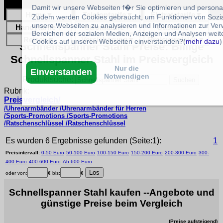
Damit wir unsere Webseiten f�r Sie optimieren und person
Home
▼
Telefontarife
▼
Flatratetarife
▼
Zudem werden Cookies gebraucht, um Funktionen von Sozial
unsere Webseiten zu analysieren und Informationen zur Ve
Handytarife
▼
Stromtarife
▼
Gastarife
▼
Bereichen der sozialen Medien, Anzeigen und Analysen weite
Reisen
▼
Versicherung
▼
Preisvergleich
▼
Cookies auf unseren Webseiten einverstanden?(
mehr dazu
)
Schnellspanner Stahl Preise: Billige
Schnellspanner Stahl im Preisvergleich
Nur die
Einverstanden
Notwendigen
Produktsuche:
Rubrik:
Preisvergleich/
/Uhrenarmbänder /Uhrenarmbänder für Herren
/Sports-Promotions /Sports-Promotions
/Ratschenschlüssel /Ratschenschlüssel
Es wurden 6 Ergebnisse gefunden (Seite:1):
1
Preisintervall:
0-50 Euro
50-100 Euro
100-150 Euro
150-200 Euro
200-300 Euro
300-
400 Euro
400-600 Euro
Ab 600 Euro
oder von:
€ bis:
€
Schnellspanner Stahl kaufen --Angebote und
günstige Preise beim Vergleich
(Preise aufsteigend)