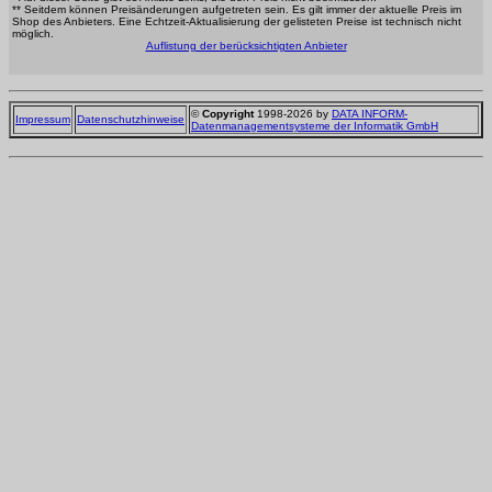
** Seitdem können Preisänderungen aufgetreten sein. Es gilt immer der aktuelle Preis im
Shop des Anbieters. Eine Echtzeit-Aktualisierung der gelisteten Preise ist technisch nicht
möglich.
Auflistung der berücksichtigten Anbieter
©
Copyright
1998-2026 by
DATA INFORM-
Impressum
Datenschutzhinweise
Datenmanagementsysteme der Informatik GmbH