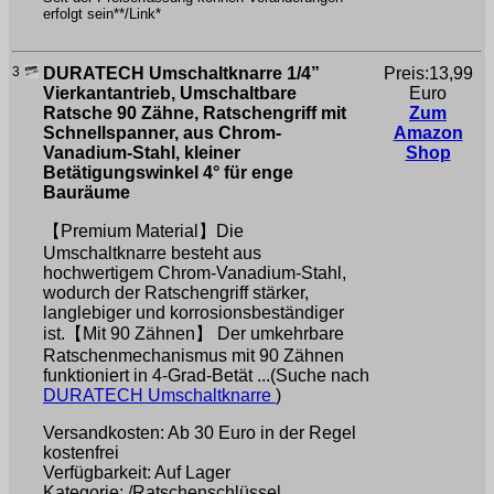
erfolgt sein**/Link*
3
DURATECH Umschaltknarre 1/4”
Preis:13,99
Vierkantantrieb, Umschaltbare
Euro
Ratsche 90 Zähne, Ratschengriff mit
Zum
Schnellspanner, aus Chrom-
Amazon
Vanadium-Stahl, kleiner
Shop
Betätigungswinkel 4° für enge
Bauräume
【Premium Material】Die
Umschaltknarre besteht aus
hochwertigem Chrom-Vanadium-Stahl,
wodurch der Ratschengriff stärker,
langlebiger und korrosionsbeständiger
ist.【Mit 90 Zähnen】 Der umkehrbare
Ratschenmechanismus mit 90 Zähnen
funktioniert in 4-Grad-Betät ...(Suche nach
DURATECH Umschaltknarre
)
Versandkosten: Ab 30 Euro in der Regel
kostenfrei
Verfügbarkeit: Auf Lager
Kategorie: /Ratschenschlüssel