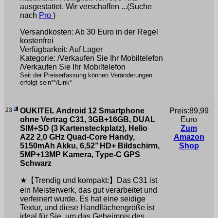
ausgestattet. Wir verschaffen ...(Suche
nach
Pro
)
Versandkosten: Ab 30 Euro in der Regel
kostenfrei
Verfügbarkeit: Auf Lager
Kategorie: /Verkaufen Sie Ihr Mobiltelefon
/Verkaufen Sie Ihr Mobiltelefon
Seit der Preiserfassung können Veränderungen
erfolgt sein**/Link*
23
OUKITEL Android 12 Smartphone
Preis:89,99
ohne Vertrag C31, 3GB+16GB, DUAL
Euro
SIM+SD (3 Kartensteckplatz), Helio
Zum
A22 2,0 GHz Quad-Core Handy,
Amazon
5150mAh Akku, 6,52’’ HD+ Bildschirm,
Shop
5MP+13MP Kamera, Type-C GPS
Schwarz
★【Trendig und kompakt:】Das C31 ist
ein Meisterwerk, das gut verarbeitet und
verfeinert wurde. Es hat eine seidige
Textur, und diese Handflächengröße ist
ideal für Sie, um das Geheimnis des