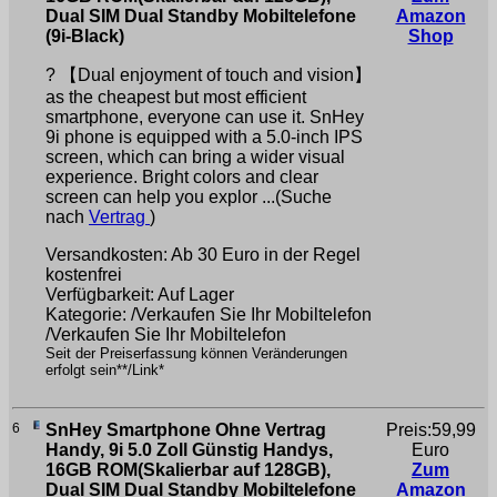
Dual SIM Dual Standby Mobiltelefone
Amazon
(9i-Black)
Shop
? 【Dual enjoyment of touch and vision】
as the cheapest but most efficient
smartphone, everyone can use it. SnHey
9i phone is equipped with a 5.0-inch IPS
screen, which can bring a wider visual
experience. Bright colors and clear
screen can help you explor ...(Suche
nach
Vertrag
)
Versandkosten: Ab 30 Euro in der Regel
kostenfrei
Verfügbarkeit: Auf Lager
Kategorie: /Verkaufen Sie Ihr Mobiltelefon
/Verkaufen Sie Ihr Mobiltelefon
Seit der Preiserfassung können Veränderungen
erfolgt sein**/Link*
6
SnHey Smartphone Ohne Vertrag
Preis:59,99
Handy, 9i 5.0 Zoll Günstig Handys,
Euro
16GB ROM(Skalierbar auf 128GB),
Zum
Dual SIM Dual Standby Mobiltelefone
Amazon