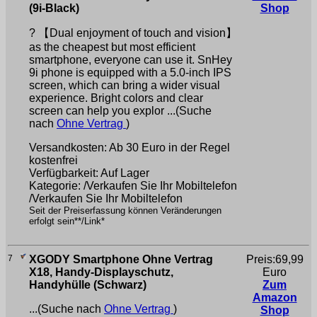
(9i-Black)
Shop
? 【Dual enjoyment of touch and vision】
as the cheapest but most efficient
smartphone, everyone can use it. SnHey
9i phone is equipped with a 5.0-inch IPS
screen, which can bring a wider visual
experience. Bright colors and clear
screen can help you explor ...(Suche
nach
Ohne Vertrag
)
Versandkosten: Ab 30 Euro in der Regel
kostenfrei
Verfügbarkeit: Auf Lager
Kategorie: /Verkaufen Sie Ihr Mobiltelefon
/Verkaufen Sie Ihr Mobiltelefon
Seit der Preiserfassung können Veränderungen
erfolgt sein**/Link*
7
XGODY Smartphone Ohne Vertrag
Preis:69,99
X18, Handy-Displayschutz,
Euro
Handyhülle (Schwarz)
Zum
Amazon
...(Suche nach
Ohne Vertrag
)
Shop