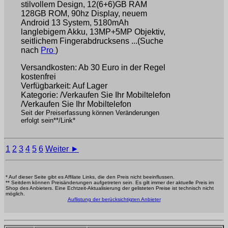
stilvollem Design, 12(6+6)GB RAM
128GB ROM, 90hz Display, neuem
Android 13 System, 5180mAh
langlebigem Akku, 13MP+5MP Objektiv,
seitlichem Fingerabdrucksens ...(Suche
nach
Pro
)
Versandkosten: Ab 30 Euro in der Regel
kostenfrei
Verfügbarkeit: Auf Lager
Kategorie: /Verkaufen Sie Ihr Mobiltelefon
/Verkaufen Sie Ihr Mobiltelefon
Seit der Preiserfassung können Veränderungen
erfolgt sein**/Link*
1
2
3
4
5
6
Weiter ►
* Auf dieser Seite gibt es Affilate Links, die den Preis nicht beeinflussen.
** Seitdem können Preisänderungen aufgetreten sein. Es gilt immer der aktuelle Preis im
Shop des Anbieters. Eine Echtzeit-Aktualisierung der gelisteten Preise ist technisch nicht
möglich.
Auflistung der berücksichtigten Anbieter