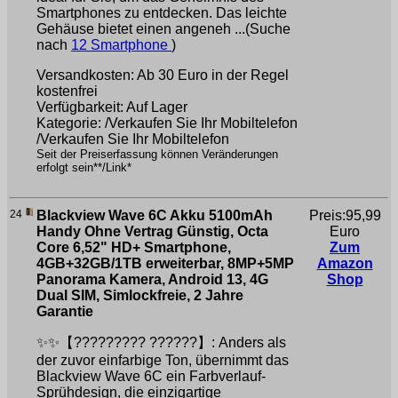
Smartphones zu entdecken. Das leichte
Gehäuse bietet einen angeneh ...(Suche
nach
12 Smartphone
)
Versandkosten: Ab 30 Euro in der Regel
kostenfrei
Verfügbarkeit: Auf Lager
Kategorie: /Verkaufen Sie Ihr Mobiltelefon
/Verkaufen Sie Ihr Mobiltelefon
Seit der Preiserfassung können Veränderungen
erfolgt sein**/Link*
24
Blackview Wave 6C Akku 5100mAh
Preis:95,99
Handy Ohne Vertrag Günstig, Octa
Euro
Core 6,52" HD+ Smartphone,
Zum
4GB+32GB/1TB erweiterbar, 8MP+5MP
Amazon
Panorama Kamera, Android 13, 4G
Shop
Dual SIM, Simlockfreie, 2 Jahre
Garantie
✨✨【????????? ??????】: Anders als
der zuvor einfarbige Ton, übernimmt das
Blackview Wave 6C ein Farbverlauf-
Sprühdesign, die einzigartige