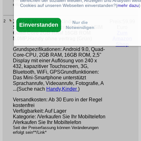
Bereichen der sozialen Medien, Anzeigen und Analysen weite
erfolgt sein**/Link*
Cookies auf unseren Webseiten einverstanden?(
mehr dazu
)
2
ZOKOE Mini Handy,Kinder
Preis:59,99
Nur die
Einverstanden
Smartphone, 3G Android 9.0 Dual SIM
Euro
Notwendigen
Quad Core 2GB RAM 16GB ROM
Zum
5.0MP,Handy ohne vertrag (Grün)
Amazon
Shop
Grundspezifikationen: Android 9.0, Quad-
Core-CPU, 2GB RAM, 16GB ROM, 2,5"
Display mit einer Auflösung von 240 x
432, kapazitiver Touchscreen, 3G,
Bluetooth, WiFi, GPSGrundfunktionen:
Das Mini-Smartphone unterstützt
Sprachanrufe, Videoanrufe, Fotografie, A
...(Suche nach
Handy,Kinder
)
Versandkosten: Ab 30 Euro in der Regel
kostenfrei
Verfügbarkeit: Auf Lager
Kategorie: /Verkaufen Sie Ihr Mobiltelefon
/Verkaufen Sie Ihr Mobiltelefon
Seit der Preiserfassung können Veränderungen
erfolgt sein**/Link*