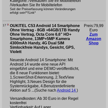
Kategorie: /Verkaufen Sie Ihr Mobiltelefon
/Verkaufen Sie Ihr Mobiltelefon
Seit der Preiserfassung können Veränderungen
erfolgt sein**/Link*
17
OUKITEL C53 Android 14 Smartphone
Preis:79,99
Ohne Vertrag - 8GB +64GB/1TB Handy
Euro
Ohne Vertrag, Octa Core 6,6" HD+
Zum
Smartphone, 13MP+5MP Kamera
Amazon
4300mAh Handy, 4G Dual SIM
Shop
Simlockfreie Handys, Gesicht, GPS,
Violett
Neueste Android 14 Smartphone: Mit
Android 14 wurde eine neue API
eingeführt und eine DEMO veröffentlicht,
die 8 neue Funktionen bietet:
1.ScreenShot-Erkennung, 2.TextView
Highlight, 3.Neues Design für die
Systemrückgabe, 4.Benutzerdefinierte
Aktion auf S ...(Suche nach
Android 14
)
Versandkosten: Ab 30 Euro in der Regel
kostenfrei
Verfügbarkeit: Auf Lager