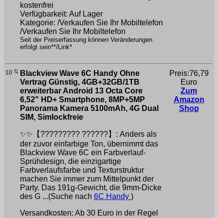
kostenfrei
Verfügbarkeit: Auf Lager
Kategorie: /Verkaufen Sie Ihr Mobiltelefon
/Verkaufen Sie Ihr Mobiltelefon
Seit der Preiserfassung können Veränderungen
erfolgt sein**/Link*
10
Blackview Wave 6C Handy Ohne
Preis:76,79
Vertrag Günstig, 4GB+32GB/1TB
Euro
erweiterbar Android 13 Octa Core
Zum
6,52" HD+ Smartphone, 8MP+5MP
Amazon
Panorama Kamera 5100mAh, 4G Dual
Shop
SIM, Simlockfreie
✨✨【????????? ??????】: Anders als
der zuvor einfarbige Ton, übernimmt das
Blackview Wave 6C ein Farbverlauf-
Sprühdesign, die einzigartige
Farbverlaufsfarbe und Texturstruktur
machen Sie immer zum Mittelpunkt der
Party. Das 191g-Gewicht, die 9mm-Dicke
des G ...(Suche nach
6C Handy
)
Versandkosten: Ab 30 Euro in der Regel