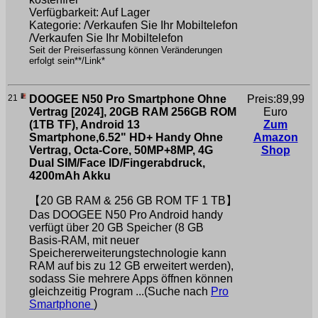
Verfügbarkeit: Auf Lager
Kategorie: /Verkaufen Sie Ihr Mobiltelefon
/Verkaufen Sie Ihr Mobiltelefon
Seit der Preiserfassung können Veränderungen
erfolgt sein**/Link*
21
DOOGEE N50 Pro Smartphone Ohne
Preis:89,99
Vertrag [2024], 20GB RAM 256GB ROM
Euro
(1TB TF), Android 13
Zum
Smartphone,6.52" HD+ Handy Ohne
Amazon
Vertrag, Octa-Core, 50MP+8MP, 4G
Shop
Dual SIM/Face ID/Fingerabdruck,
4200mAh Akku
【20 GB RAM & 256 GB ROM TF 1 TB】
Das DOOGEE N50 Pro Android handy
verfügt über 20 GB Speicher (8 GB
Basis-RAM, mit neuer
Speichererweiterungstechnologie kann
RAM auf bis zu 12 GB erweitert werden),
sodass Sie mehrere Apps öffnen können
gleichzeitig Program ...(Suche nach
Pro
Smartphone
)