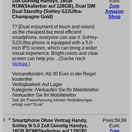
Zoll Günstig Handys, 16GB
Euro
ROM(Skalierbar auf 128GB), Dual SIM
Zum
Dual Standby (SnHey-S22Ultra-
Amazon
Champagne Gold)
Shop
?? [Dual enjoyment of touch and vision]
as the cheapest but most efficient
smartphone, everyone can use it. SnHey-
S22Ultra phone is equipped with a 5.0-
inch IPS screen, which can bring a wider
visual experience. Bright colors and clear
screen can help you ...(Suche nach
Vertrag
)
Versandkosten: Ab 30 Euro in der Regel
kostenfrei
Verfügbarkeit: Auf Lager
Kategorie: /Verkaufen Sie Ihr Mobiltelefon
/Verkaufen Sie Ihr Mobiltelefon
Seit der Preiserfassung können Veränderungen
erfolgt sein**/Link*
5
Smartphone Ohne Vertrag Handy,
Preis:59,99
SnHey 9i 5.0 Zoll Günstig Handys,
Euro
16GB ROM(Skalierbar auf 128GB),
Zum