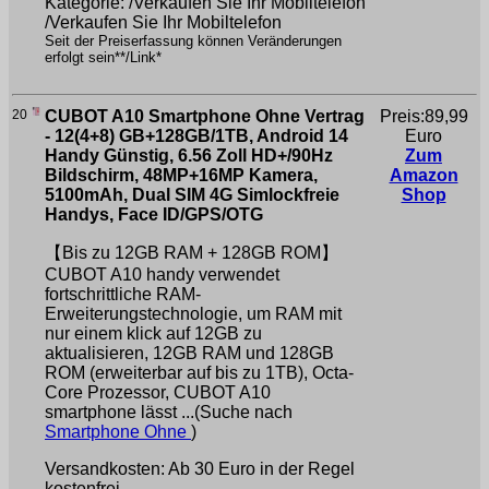
Kategorie: /Verkaufen Sie Ihr Mobiltelefon
/Verkaufen Sie Ihr Mobiltelefon
Seit der Preiserfassung können Veränderungen
erfolgt sein**/Link*
20
CUBOT A10 Smartphone Ohne Vertrag
Preis:89,99
- 12(4+8) GB+128GB/1TB, Android 14
Euro
Handy Günstig, 6.56 Zoll HD+/90Hz
Zum
Bildschirm, 48MP+16MP Kamera,
Amazon
5100mAh, Dual SIM 4G Simlockfreie
Shop
Handys, Face ID/GPS/OTG
【Bis zu 12GB RAM + 128GB ROM】
CUBOT A10 handy verwendet
fortschrittliche RAM-
Erweiterungstechnologie, um RAM mit
nur einem klick auf 12GB zu
aktualisieren, 12GB RAM und 128GB
ROM (erweiterbar auf bis zu 1TB), Octa-
Core Prozessor, CUBOT A10
smartphone lässt ...(Suche nach
Smartphone Ohne
)
Versandkosten: Ab 30 Euro in der Regel
kostenfrei