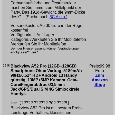
Farbverlaufsfarbe und Texturstruktur
machen Sie immer zum Mittelpunkt der
Party. Das 191g-Gewicht, die 9mm-Dicke
des G ...(Suche nach
6C Akku
)
Versandkosten: Ab 30 Euro in der Regel
kostenfrei
Verfügbarkeit: Auf Lager
Kategorie: /Verkaufen Sie Ihr Mobiltelefon
/Verkaufen Sie Ihr Mobiltelefon
Seit der Preiserfassung können Veränderungen
erfolgt sein**/Link*
25
Blackview A52 Pro (12GB+128GB)
Preis:99,98
Smartphone Ohne Vertrag, 5180mAh
Euro
90Hz/6.52" HD+ Android 13 Handy
Zum
günstig, 13MP+5MP Kamera, Octa-
Amazon
Core/Fingerabdruck/3,5 mm
Shop
Jack/GPS/Dual SIM 4G Simlockfreie
Handys
✨✨【????? ?????? ?ü? ????!】
Blackview A52 Pro ist mit bestem Preis-
Leistungs-Verhältnis, klassischem