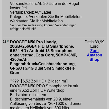
Versandkosten: Ab 30 Euro in der Regel
kostenfrei
Verfügbarkeit: Auf Lager
Kategorie: /Verkaufen Sie Ihr Mobiltelefon
/Verkaufen Sie Ihr Mobiltelefon
Seit der Preiserfassung können Veränderungen
erfolgt sein**/Link*
22
DOOGEE N50 Pro Handy,
Preis:89,99
20GB+256GB/TF 1TB Smartphone,
Euro
6.52" HD+ Android 13 Smartphone
Zum
ohne vertrag, Octa Core, 50MP+8MP,
Amazon
4200mAh,
Shop
Fingerabdruck/Gesichtserkennung,
GPS/OTG/4G Dual SIM Simlockfreie
Grün
????【6,52 Zoll HD+ Bildschirm】
DOOGEE N50 PRO Smartphone ist mit
einem 6,52 Zoll HD+ Waterdrop
Bildschirm mit einem
Bildschirmverhältnis von 20:9, einer
Auflösung von bis zu 720x1600 und einer
maximalen Helligkeit von 390 Nits