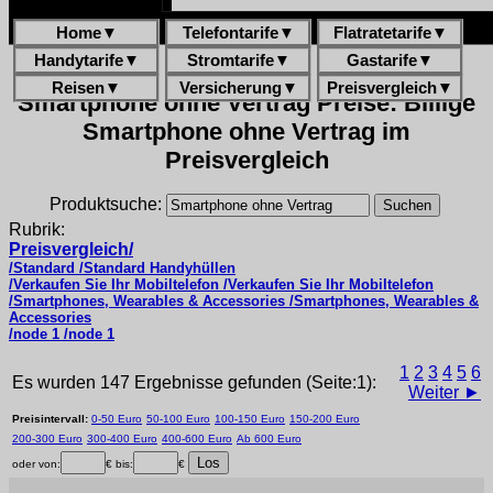
Home
▼
Telefontarife
▼
Flatratetarife
▼
Handytarife
▼
Stromtarife
▼
Gastarife
▼
Reisen
▼
Versicherung
▼
Preisvergleich
▼
Smartphone ohne Vertrag Preise: Billige
Smartphone ohne Vertrag im
Preisvergleich
Produktsuche:
Rubrik:
Preisvergleich/
/Standard /Standard Handyhüllen
/Verkaufen Sie Ihr Mobiltelefon /Verkaufen Sie Ihr Mobiltelefon
/Smartphones, Wearables & Accessories /Smartphones, Wearables &
Accessories
/node 1 /node 1
1
2
3
4
5
6
Es wurden 147 Ergebnisse gefunden (Seite:1):
Weiter ►
Preisintervall:
0-50 Euro
50-100 Euro
100-150 Euro
150-200 Euro
200-300 Euro
300-400 Euro
400-600 Euro
Ab 600 Euro
oder von:
€ bis:
€