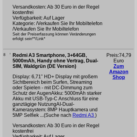
Versandkosten: Ab 30 Euro in der Regel
kostenfrei
Verfügbarkeit: Auf Lager
Kategorie: /Verkaufen Sie Ihr Mobiltelefon
/Verkaufen Sie Ihr Mobiltelefon
Seit der Preiserfassung können Veränderungen
erfolgt sein**/Link*
8
Redmi A3 Smartphone, 3+64GB,
Preis:74,79
5000mAh, Handy ohne Vertrag, Dual-
Euro
SIM, Waldgrün (DE Version)
Zum
Amazon
Display: 6,71" HD+ Display mit großem
Shop
Sichtbereich beim Surfen, Streaming
oder Spielen - mit DC-Dimmung zum
Schutz der AugenAkku: 5000mAh starker
Akku mit USB-Typ-C Anschluss für eine
ganztägige NutzungAI-Dual-
Kamerasystem: 8MP Hauptkamera und
5MP Selfiek ...(Suche nach
Redmi A3
)
Versandkosten: Ab 30 Euro in der Regel
kostenfrei
Verfügbarkeit: Auf Lager