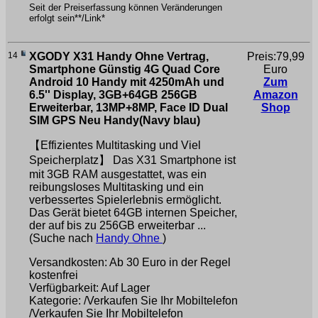
Seit der Preiserfassung können Veränderungen
erfolgt sein**/Link*
14
XGODY X31 Handy Ohne Vertrag,
Preis:79,99
Smartphone Günstig 4G Quad Core
Euro
Android 10 Handy mit 4250mAh und
Zum
6.5'' Display, 3GB+64GB 256GB
Amazon
Erweiterbar, 13MP+8MP, Face ID Dual
Shop
SIM GPS Neu Handy(Navy blau)
【Effizientes Multitasking und Viel
Speicherplatz】 Das X31 Smartphone ist
mit 3GB RAM ausgestattet, was ein
reibungsloses Multitasking und ein
verbessertes Spielerlebnis ermöglicht.
Das Gerät bietet 64GB internen Speicher,
der auf bis zu 256GB erweiterbar ...
(Suche nach
Handy Ohne
)
Versandkosten: Ab 30 Euro in der Regel
kostenfrei
Verfügbarkeit: Auf Lager
Kategorie: /Verkaufen Sie Ihr Mobiltelefon
/Verkaufen Sie Ihr Mobiltelefon