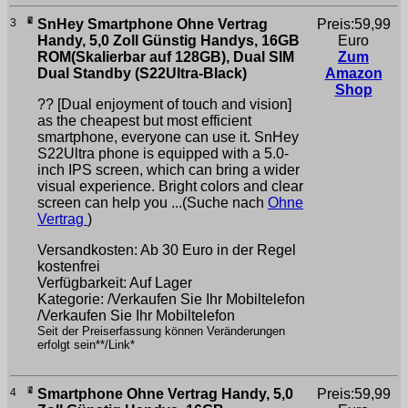
3
SnHey Smartphone Ohne Vertrag
Preis:59,99
Handy, 5,0 Zoll Günstig Handys, 16GB
Euro
ROM(Skalierbar auf 128GB), Dual SIM
Zum
Dual Standby (S22Ultra-Black)
Amazon
Shop
?? [Dual enjoyment of touch and vision]
as the cheapest but most efficient
smartphone, everyone can use it. SnHey
S22Ultra phone is equipped with a 5.0-
inch IPS screen, which can bring a wider
visual experience. Bright colors and clear
screen can help you ...(Suche nach
Ohne
Vertrag
)
Versandkosten: Ab 30 Euro in der Regel
kostenfrei
Verfügbarkeit: Auf Lager
Kategorie: /Verkaufen Sie Ihr Mobiltelefon
/Verkaufen Sie Ihr Mobiltelefon
Seit der Preiserfassung können Veränderungen
erfolgt sein**/Link*
4
Smartphone Ohne Vertrag Handy, 5,0
Preis:59,99