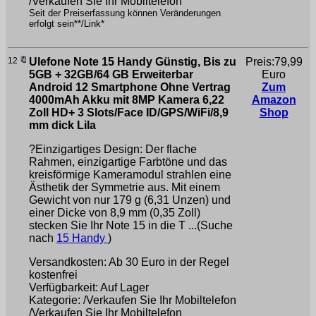
/Verkaufen Sie Ihr Mobiltelefon
Seit der Preiserfassung können Veränderungen
erfolgt sein**/Link*
12
Ulefone Note 15 Handy Günstig, Bis zu
Preis:79,99
5GB + 32GB/64 GB Erweiterbar
Euro
Android 12 Smartphone Ohne Vertrag
Zum
4000mAh Akku mit 8MP Kamera 6,22
Amazon
Zoll HD+ 3 Slots/Face ID/GPS/WiFi/8,9
Shop
mm dick Lila
?Einzigartiges Design: Der flache
Rahmen, einzigartige Farbtöne und das
kreisförmige Kameramodul strahlen eine
Ästhetik der Symmetrie aus. Mit einem
Gewicht von nur 179 g (6,31 Unzen) und
einer Dicke von 8,9 mm (0,35 Zoll)
stecken Sie Ihr Note 15 in die T ...(Suche
nach
15 Handy
)
Versandkosten: Ab 30 Euro in der Regel
kostenfrei
Verfügbarkeit: Auf Lager
Kategorie: /Verkaufen Sie Ihr Mobiltelefon
/Verkaufen Sie Ihr Mobiltelefon