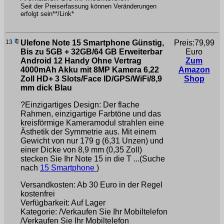
Seit der Preiserfassung können Veränderungen
erfolgt sein**/Link*
13
Ulefone Note 15 Smartphone Günstig,
Preis:79,99
Bis zu 5GB + 32GB/64 GB Erweiterbar
Euro
Android 12 Handy Ohne Vertrag
Zum
4000mAh Akku mit 8MP Kamera 6,22
Amazon
Zoll HD+ 3 Slots/Face ID/GPS/WiFi/8,9
Shop
mm dick Blau
?Einzigartiges Design: Der flache
Rahmen, einzigartige Farbtöne und das
kreisförmige Kameramodul strahlen eine
Ästhetik der Symmetrie aus. Mit einem
Gewicht von nur 179 g (6,31 Unzen) und
einer Dicke von 8,9 mm (0,35 Zoll)
stecken Sie Ihr Note 15 in die T ...(Suche
nach
15 Smartphone
)
Versandkosten: Ab 30 Euro in der Regel
kostenfrei
Verfügbarkeit: Auf Lager
Kategorie: /Verkaufen Sie Ihr Mobiltelefon
/Verkaufen Sie Ihr Mobiltelefon