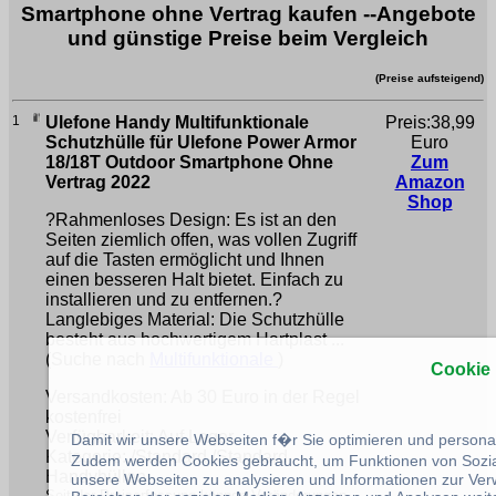
Smartphone ohne Vertrag kaufen --Angebote
und günstige Preise beim Vergleich
(Preise aufsteigend)
1
Ulefone Handy Multifunktionale
Preis:38,99
Schutzhülle für Ulefone Power Armor
Euro
18/18T Outdoor Smartphone Ohne
Zum
Vertrag 2022
Amazon
Shop
?Rahmenloses Design: Es ist an den
Seiten ziemlich offen, was vollen Zugriff
auf die Tasten ermöglicht und Ihnen
einen besseren Halt bietet. Einfach zu
installieren und zu entfernen.?
Langlebiges Material: Die Schutzhülle
besteht aus hochwertigem Hartplast ...
(Suche nach
Multifunktionale
)
Cookie
Versandkosten: Ab 30 Euro in der Regel
kostenfrei
Verfügbarkeit: Auf Lager
Damit wir unsere Webseiten f�r Sie optimieren und person
Kategorie: /Standard /Standard
Zudem werden Cookies gebraucht, um Funktionen von Sozial
Handyhüllen
unsere Webseiten zu analysieren und Informationen zur Ve
Seit der Preiserfassung können Veränderungen