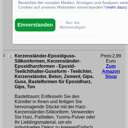
Silikonformen
)
Bereichen der sozialen Medien, Anzeigen und Analysen weite
Cookies auf unseren Webseiten einverstanden?(
mehr dazu
)
Versandkosten: Ab 30 Euro in der Regel
kostenfrei
Verfügbarkeit: Auf Lager
Nur die
Einverstanden
Kategorie: /Regular Stores /Regular
Notwendigen
Stores
Seit der Preiserfassung können Veränderungen
erfolgt sein**/Link*
2
Kerzenständer-Epoxidguss-
Preis:2,99
Silikonformen, Kerzenständer-
Euro
Epoxidharzformen - Epoxid-
Zum
Teelichthalter-Gussform - Teelichter,
Amazon
Kerzenständer, Beton, Zement, Gips,
Shop
Guss, Bastelformen für Epoxidharz,
Gips, Ton
Basteltraum: Entfesseln Sie den
Künstler in Ihnen und fertigen Sie
hervorragende Stücke mit der Harz-
Kerzenständer-Silikonform. Verwenden
Sie Harz, Pailletten, Yunmu-Pulver oder
Ihr Lieblingsmaterial, um ein
individuelles Dekor zu kreierenEinfach