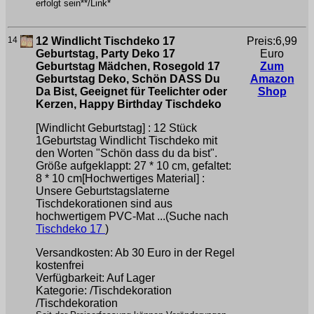
erfolgt sein**/Link*
14
12 Windlicht Tischdeko 17
Preis:6,99
Geburtstag, Party Deko 17
Euro
Geburtstag Mädchen, Rosegold 17
Zum
Geburtstag Deko, Schön DASS Du
Amazon
Da Bist, Geeignet für Teelichter oder
Shop
Kerzen, Happy Birthday Tischdeko
[Windlicht Geburtstag] : 12 Stück
1Geburtstag Windlicht Tischdeko mit
den Worten "Schön dass du da bist".
Größe aufgeklappt: 27 * 10 cm, gefaltet:
8 * 10 cm[Hochwertiges Material] :
Unsere Geburtstagslaterne
Tischdekorationen sind aus
hochwertigem PVC-Mat ...(Suche nach
Tischdeko 17
)
Versandkosten: Ab 30 Euro in der Regel
kostenfrei
Verfügbarkeit: Auf Lager
Kategorie: /Tischdekoration
/Tischdekoration