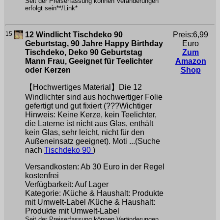
Seit der Preiserfassung können Veränderungen
erfolgt sein**/Link*
15
12 Windlicht Tischdeko 90
Preis:6,99
Geburtstag, 90 Jahre Happy Birthday
Euro
Tischdeko, Deko 90 Geburtstag
Zum
Mann Frau, Geeignet für Teelichter
Amazon
oder Kerzen
Shop
【Hochwertiges Material】Die 12
Windlichter sind aus hochwertiger Folie
gefertigt und gut fixiert (???Wichtiger
Hinweis: Keine Kerze, kein Teelichter,
die Laterne ist nicht aus Glas, enthält
kein Glas, sehr leicht, nicht für den
Außeneinsatz geeignet). Moti ...(Suche
nach
Tischdeko 90
)
Versandkosten: Ab 30 Euro in der Regel
kostenfrei
Verfügbarkeit: Auf Lager
Kategorie: /Küche & Haushalt: Produkte
mit Umwelt-Label /Küche & Haushalt:
Produkte mit Umwelt-Label
Seit der Preiserfassung können Veränderungen