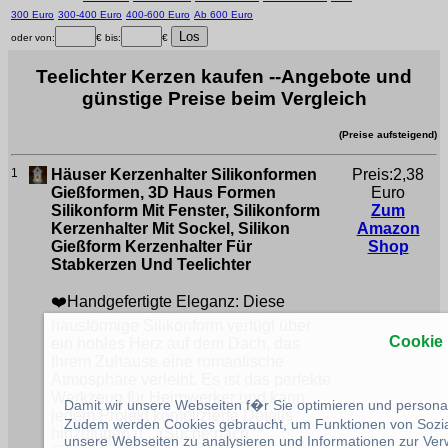
300 Euro
300-400 Euro
400-600 Euro
Ab 600 Euro
oder von:
€ bis:
€
Teelichter Kerzen kaufen --Angebote und
günstige Preise beim Vergleich
(Preise aufsteigend)
1
Häuser Kerzenhalter Silikonformen
Preis:2,38
Gießformen, 3D Haus Formen
Euro
Silikonform Mit Fenster, Silikonform
Zum
Kerzenhalter Mit Sockel, Silikon
Amazon
Gießform Kerzenhalter Für
Shop
Stabkerzen Und Teelichter
❤️Handgefertigte Eleganz: Diese
hausförmige Silikonform verfügt über
Cookie
ein hohles Herz auf dem Dach, das
Ihrem Zuhause eine romantische
Atmosphäre verleiht. Es ist das perfekte
Werkzeug für Heimwerker und kann
Damit wir unsere Webseiten f�r Sie optimieren und person
jedem Projekt komplizierte Details
Zudem werden Cookies gebraucht, um Funktionen von Sozial
hinzufügen u ...(Suche nach
unsere Webseiten zu analysieren und Informationen zur Ve