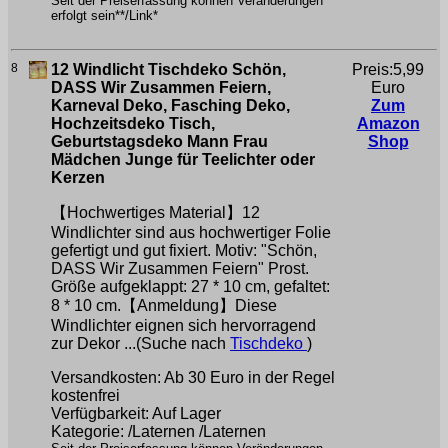
Seit der Preiserfassung können Veränderungen
erfolgt sein**/Link*
8
12 Windlicht Tischdeko Schön,
Preis:5,99
DASS Wir Zusammen Feiern,
Euro
Karneval Deko, Fasching Deko,
Zum
Hochzeitsdeko Tisch,
Amazon
Geburtstagsdeko Mann Frau
Shop
Mädchen Junge für Teelichter oder
Kerzen
【Hochwertiges Material】12
Windlichter sind aus hochwertiger Folie
gefertigt und gut fixiert. Motiv: "Schön,
DASS Wir Zusammen Feiern" Prost.
Größe aufgeklappt: 27 * 10 cm, gefaltet:
8 * 10 cm.【Anmeldung】Diese
Windlichter eignen sich hervorragend
zur Dekor ...(Suche nach
Tischdeko
)
Versandkosten: Ab 30 Euro in der Regel
kostenfrei
Verfügbarkeit: Auf Lager
Kategorie: /Laternen /Laternen