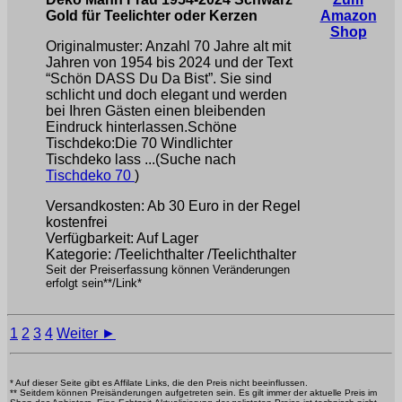
Gold für Teelichter oder Kerzen
Amazon
Shop
Originalmuster: Anzahl 70 Jahre alt mit
Jahren von 1954 bis 2024 und der Text
“Schön DASS Du Da Bist”. Sie sind
schlicht und doch elegant und werden
bei Ihren Gästen einen bleibenden
Eindruck hinterlassen.Schöne
Tischdeko:Die 70 Windlichter
Tischdeko lass ...(Suche nach
Tischdeko 70
)
Versandkosten: Ab 30 Euro in der Regel
kostenfrei
Verfügbarkeit: Auf Lager
Kategorie: /Teelichthalter /Teelichthalter
Seit der Preiserfassung können Veränderungen
erfolgt sein**/Link*
1
2
3
4
Weiter ►
* Auf dieser Seite gibt es Affilate Links, die den Preis nicht beeinflussen.
** Seitdem können Preisänderungen aufgetreten sein. Es gilt immer der aktuelle Preis im