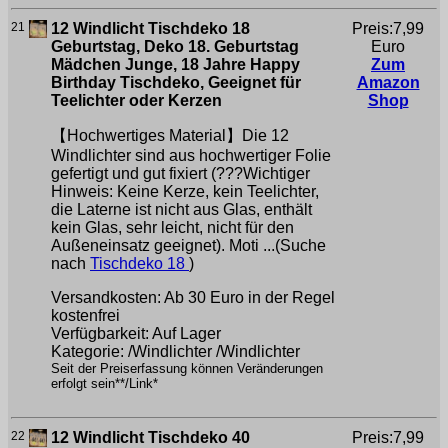
21
12 Windlicht Tischdeko 18
Preis:7,99
Geburtstag, Deko 18. Geburtstag
Euro
Mädchen Junge, 18 Jahre Happy
Zum
Birthday Tischdeko, Geeignet für
Amazon
Teelichter oder Kerzen
Shop
【Hochwertiges Material】Die 12
Windlichter sind aus hochwertiger Folie
gefertigt und gut fixiert (???Wichtiger
Hinweis: Keine Kerze, kein Teelichter,
die Laterne ist nicht aus Glas, enthält
kein Glas, sehr leicht, nicht für den
Außeneinsatz geeignet). Moti ...(Suche
nach
Tischdeko 18
)
Versandkosten: Ab 30 Euro in der Regel
kostenfrei
Verfügbarkeit: Auf Lager
Kategorie: /Windlichter /Windlichter
Seit der Preiserfassung können Veränderungen
erfolgt sein**/Link*
22
12 Windlicht Tischdeko 40
Preis:7,99