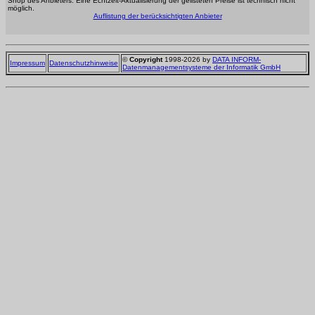
Shop des Anbieters. Eine Echtzeit-Aktualisierung der gelisteten Preise ist technisch nicht
möglich.
Auflistung der berücksichtigten Anbieter
©
Copyright
1998-2026 by
DATA INFORM-
Impressum
Datenschutzhinweise
Datenmanagementsysteme der Informatik GmbH