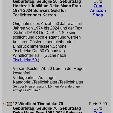
Geburtstag, Seutgjie 50. Geburtstag
Euro
Hochzeit Jubiläum Deko Mann Frau
Zum
1974-2024 Schwarz Gold für
Amazon
Teelichter oder Kerzen
Shop
Originalmuster: Anzahl 50 Jahre alt mit
Jahren von 1974 bis 2024 und der Text
“Schön DASS Du Da Bist”. Sie sind
schlicht und doch elegant und werden
bei Ihren Gästen einen bleibenden
Eindruck hinterlassen.Schöne
Tischdeko:Die 50 Geburtstag
Windlichter Tis ...(Suche nach
Tischdeko 50
)
Versandkosten: Ab 30 Euro in der Regel
kostenfrei
Verfügbarkeit: Auf Lager
Kategorie: /Teelichthalter /Teelichthalter
Seit der Preiserfassung können Veränderungen
erfolgt sein**/Link*
25
12 Windlicht Tischdeko 70
Preis:7,99
Geburtstag, Seutgjie 70. Geburtstag
Euro
Deko Mann Frau 1954-2024 Schwarz
Zum