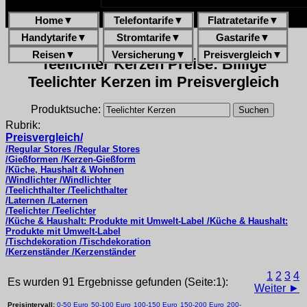
Home
▼
Telefontarife
▼
Flatratetarife
▼
Handytarife
▼
Stromtarife
▼
Gastarife
▼
Reisen
▼
Versicherung
▼
Preisvergleich
▼
Teelichter Kerzen Preise: Billige
Teelichter Kerzen im Preisvergleich
Produktsuche:
Rubrik:
Preisvergleich/
/Regular Stores /Regular Stores
/Gießformen /Kerzen-Gießform
/Küche, Haushalt & Wohnen
/Windlichter /Windlichter
/Teelichthalter /Teelichthalter
/Laternen /Laternen
/Teelichter /Teelichter
/Küche & Haushalt: Produkte mit Umwelt-Label /Küche & Haushalt:
Produkte mit Umwelt-Label
/Tischdekoration /Tischdekoration
/Kerzenständer /Kerzenständer
1
2
3
4
Es wurden 91 Ergebnisse gefunden (Seite:1):
Weiter ►
Preisintervall:
0-50 Euro
50-100 Euro
100-150 Euro
150-200 Euro
200-