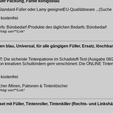
80er Packung, Farbe königsblau
Standard-Füller oder Lamy geeignetEU-Qualitätsware ...(Such
kostenfrei
rfs: Bürobedarf /Produkte des täglichen Bedarfs: Bürobedarf
olgt sein**/Link*
lau, Universal, für alle gängigen Füller, Ersatz, löschbar,
icherste Tintenpatrone im Schadstoff-Test (Ausgabe 08/2022
 kreativen Schulkindern gern verschönert. Die ONLINE Tintenp
kostenfrei
cher /Minen, Patronen & Tintenlöscher
olgt sein**/Link*
 mit Füller, Tintenroller, Tintenkiller (Rechts- und Linkshä