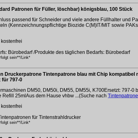
ard Patronen für Füller, löschbar) königsblau, 100 Stück
luss passend für Schneider und viele andere Füllhalter und Pa
eln (Kennzeichnungspflichtige Biozide C(M)IT/MIT sowie PAKs)
kostenfrei
rfs: Bürobedarf /Produkte des täglichen Bedarfs: Bürobedarf
olgt sein**/Link*
 Druckerpatrone Tintenpatrone blau mit Chip kompatibel 
für 797-0
kiermaschinen DM50, DM50i, DM55, DM55i, K700Ersetzt: 797-0 
e Refill 25mlAus dem Hause vhbw ...(Suche nach
Tintenpatron
kostenfrei
Tintenpatronen für Tintenstrahldrucker
olgt sein**/Link*