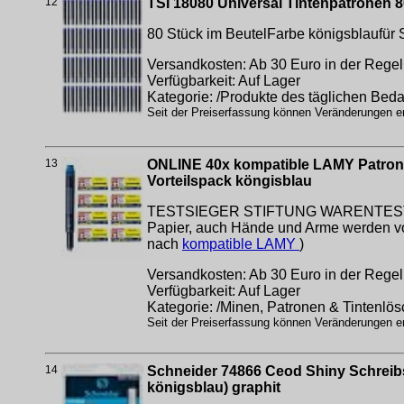
12
TSI 18080 Universal Tintenpatronen 
80 Stück im BeutelFarbe königsblaufür 
Versandkosten: Ab 30 Euro in der Regel 
Verfügbarkeit: Auf Lager
Kategorie: /Produkte des täglichen Beda
Seit der Preiserfassung können Veränderungen erf
13
ONLINE 40x kompatible LAMY Patronen b
Vorteilspack köngisblau
TESTSIEGER STIFTUNG WARENTEST: Die s
Papier, auch Hände und Arme werden von
nach
kompatible LAMY
)
Versandkosten: Ab 30 Euro in der Regel 
Verfügbarkeit: Auf Lager
Kategorie: /Minen, Patronen & Tintenlös
Seit der Preiserfassung können Veränderungen erf
14
Schneider 74866 Ceod Shiny Schreibset
königsblau) graphit