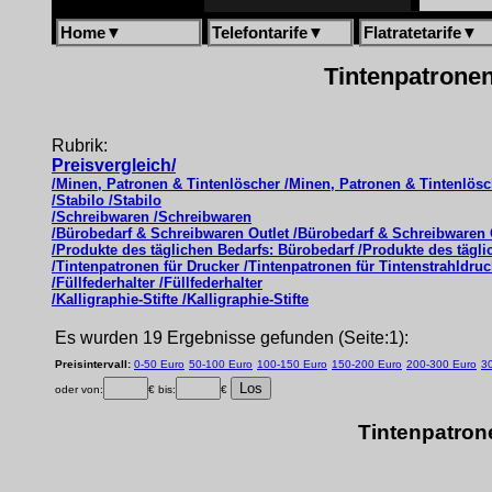
Home
▼
Telefontarife
▼
Flatratetarife
▼
Tintenpatronen
Rubrik:
Preisvergleich/
/Minen, Patronen & Tintenlöscher /Minen, Patronen & Tintenlösc
/Stabilo /Stabilo
/Schreibwaren /Schreibwaren
/Bürobedarf & Schreibwaren Outlet /Bürobedarf & Schreibwaren 
/Produkte des täglichen Bedarfs: Bürobedarf /Produkte des tägl
/Tintenpatronen für Drucker /Tintenpatronen für Tintenstrahldruc
/Füllfederhalter /Füllfederhalter
/Kalligraphie-Stifte /Kalligraphie-Stifte
Es wurden 19 Ergebnisse gefunden (Seite:1):
Preisintervall:
0-50 Euro
50-100 Euro
100-150 Euro
150-200 Euro
200-300 Euro
3
oder von:
€ bis:
€
Tintenpatron