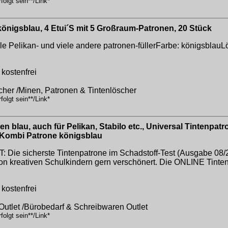
olgt sein**/Link*
önigsblau, 4 Etui´S mit 5 Großraum-Patronen, 20 Stück
le Pelikan- und viele andere patronen-füllerFarbe: königsblau
kostenfrei
cher /Minen, Patronen & Tintenlöscher
olgt sein**/Link*
lau, auch für Pelikan, Stabilo etc., Universal Tintenpatro
ck Kombi Patrone königsblau
icherste Tintenpatrone im Schadstoff-Test (Ausgabe 08/2022
 kreativen Schulkindern gern verschönert. Die ONLINE Tintenp
kostenfrei
Outlet /Bürobedarf & Schreibwaren Outlet
olgt sein**/Link*