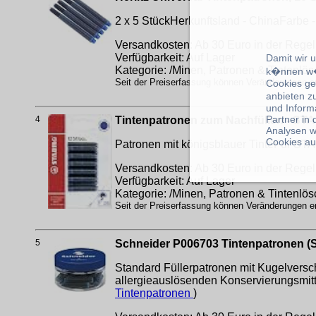
2 x 5 StückHerkunftsland - ChinaFarbe 
Versandkosten: Ab 30 Euro in der Regel 
Verfügbarkeit: Auf Lager
Damit wir 
Kategorie: /Minen, Patronen & Tintenlös
k�nnen w�
Seit der Preiserfassung können Veränderungen erf
Cookies ge
anbieten z
und Inform
Partner in
4
Tintenpatronen zum Nachfüllen - STABI
Analysen w
Cookies au
Patronen mit königsblauer TinteFür ST
Versandkosten: Ab 30 Euro in der Regel 
Verfügbarkeit: Auf Lager
Kategorie: /Minen, Patronen & Tintenlös
Seit der Preiserfassung können Veränderungen erf
5
Schneider P006703 Tintenpatronen (St
Standard Füllerpatronen mit Kugelversch
allergieauslösenden Konservierungsmitt
Tintenpatronen
)