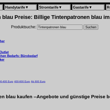
Handytarife
▼
Stromtarife
▼
Gastarife
▼
R
 blau Preise: Billige Tintenpatronen blau im
Produktsuche:
her
Outlet
ichen Bedarfs: Bürobedarf
ker
00-400 Euro
400-600 Euro
Ab 600 Euro
en blau kaufen --Angebote und günstige Preise b