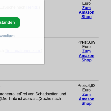
Euro
 ...(Suche nach
Herlitz
)
Zum
Amazon
Shop
rstanden
twendigen
Preis:3,99
Euro
ach
Tintenpatronen zum
)
Zum
Amazon
Shop
k
Preis:4,82
Euro
tronenrollerFrei von Schadstoffen und
Zum
Die Tinte ist auswa ...(Suche nach
Amazon
Shop