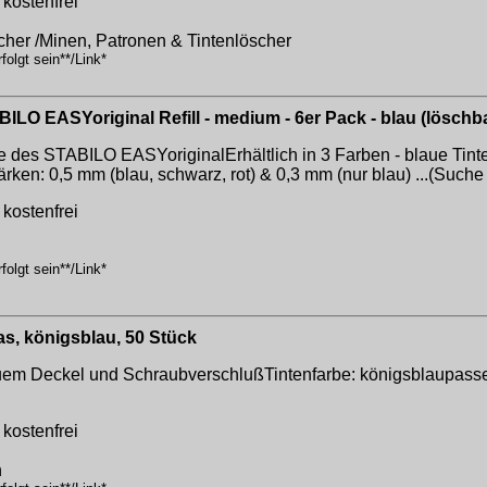
kostenfrei
cher /Minen, Patronen & Tintenlöscher
olgt sein**/Link*
ILO EASYoriginal Refill - medium - 6er Pack - blau (löschb
e des STABILO EASYoriginalErhältlich in 3 Farben - blaue Tinte
ärken: 0,5 mm (blau, schwarz, rot) & 0,3 mm (nur blau) ...(Such
kostenfrei
olgt sein**/Link*
s, königsblau, 50 Stück
uem Deckel und SchraubverschlußTintenfarbe: königsblaupassend
kostenfrei
n