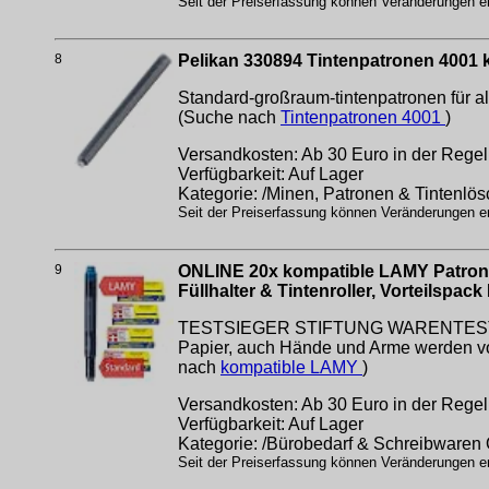
Seit der Preiserfassung können Veränderungen erf
8
Pelikan 330894 Tintenpatronen 4001 k
Standard-großraum-tintenpatronen für al
(Suche nach
Tintenpatronen 4001
)
Versandkosten: Ab 30 Euro in der Regel 
Verfügbarkeit: Auf Lager
Kategorie: /Minen, Patronen & Tintenlös
Seit der Preiserfassung können Veränderungen erf
9
ONLINE 20x kompatible LAMY Patronen b
Füllhalter & Tintenroller, Vorteilspa
TESTSIEGER STIFTUNG WARENTEST: Die s
Papier, auch Hände und Arme werden von
nach
kompatible LAMY
)
Versandkosten: Ab 30 Euro in der Regel 
Verfügbarkeit: Auf Lager
Kategorie: /Bürobedarf & Schreibwaren 
Seit der Preiserfassung können Veränderungen erf