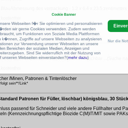
- BlauAbmessung des verpackung - 1.2 x 6.4 x 23.5 zentimeters
Cookie Banner
kostenfrei
unsere Webseiten f�r Sie optimieren und personalisieren
Einve
cher /Minen, Patronen & Tintenlöscher
rden wir gerne Cookies verwenden. Zudem werden
olgt sein**/Link*
braucht, um Funktionen von Soziale Media Plattformen
u k�nnen, Zugriffe auf unsere Webseiten zu analysieren
Nur die No
ationen zur Verwendung unserer Webseiten an unsere
 den Bereichen der sozialen Medien, Anzeigen und
LO Refill - 12er Pack - blau (löschbar)
eiterzugeben. Sind Sie widerruflich mit der Nutzung von
f unseren Webseiten einverstanden?(
mehr dazu
)
ABILO Füller und TintenrollerLöschbarAuswaschbar ...(Suche n
kostenfrei
cher /Minen, Patronen & Tintenlöscher
olgt sein**/Link*
andard Patronen für Füller, löschbar) königsblau, 30 Stüc
luss passend für Schneider und viele andere Füllhalter und Pa
eln (Kennzeichnungspflichtige Biozide C(M)IT/MIT sowie PAKs)