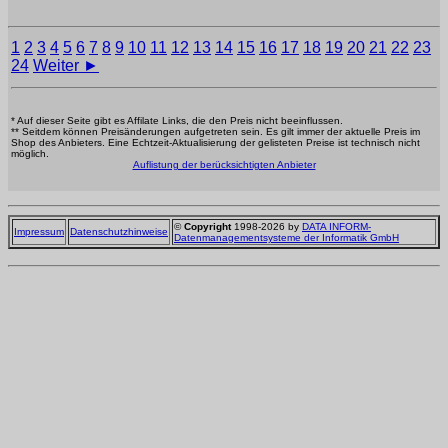
1
2
3
4
5
6
7
8
9
10
11
12
13
14
15
16
17
18
19
20
21
22
23
24
Weiter ►
* Auf dieser Seite gibt es Affilate Links, die den Preis nicht beeinflussen.
** Seitdem können Preisänderungen aufgetreten sein. Es gilt immer der aktuelle Preis im
Shop des Anbieters. Eine Echtzeit-Aktualisierung der gelisteten Preise ist technisch nicht
möglich.
Auflistung der berücksichtigten Anbieter
©
Copyright
1998-2026 by
DATA INFORM-
Impressum
Datenschutzhinweise
Datenmanagementsysteme der Informatik GmbH