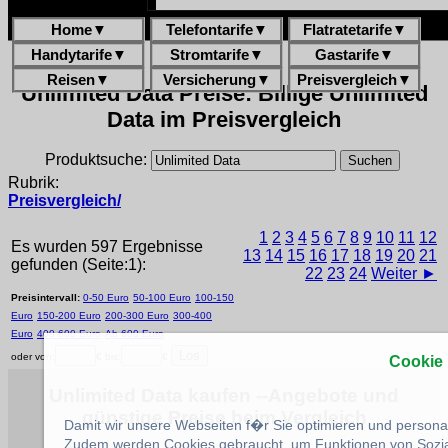
Home
▼
Telefontarife
▼
Flatratetarife
▼
Handytarife
▼
Stromtarife
▼
Gastarife
▼
Reisen
▼
Versicherung
▼
Preisvergleich
▼
Unlimited Data Preise: Billige Unlimited
Data im Preisvergleich
Produktsuche:
Rubrik:
Preisvergleich/
1
2
3
4
5
6
7
8
9
10
11
12
Es wurden 597 Ergebnisse
13
14
15
16
17
18
19
20
21
gefunden (Seite:1):
22
23
24
Weiter ►
Preisintervall:
0-50 Euro
50-100 Euro
100-150
Euro
150-200 Euro
200-300 Euro
300-400
Euro
400-600 Euro
Ab 600 Euro
oder von:
€ bis:
€
Cookie
Unlimited Data kaufen --Angebote und
günstige Preise beim Vergleich
Damit wir unsere Webseiten f�r Sie optimieren und person
Zudem werden Cookies gebraucht, um Funktionen von Sozial