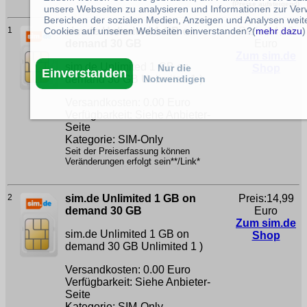
(Preise aufsteigend)
unsere Webseiten zu analysieren und Informationen zur Ve
Bereichen der sozialen Medien, Anzeigen und Analysen weite
Cookies auf unseren Webseiten einverstanden?(
mehr dazu
)
1
sim.de Unlimited 1 GB on
Preis:14,99
demand 30 GB
Euro
Zum sim.de
sim.de Unlimited 1 GB on
Nur die
Shop
Einverstanden
Notwendigen
demand 30 GB
Unlimited 1 )
Versandkosten: 0.00 Euro
Verfügbarkeit: Siehe Anbieter-
Seite
Kategorie: SIM-Only
Seit der Preiserfassung können
Veränderungen erfolgt sein**/Link*
2
sim.de Unlimited 1 GB on
Preis:14,99
demand 30 GB
Euro
Zum sim.de
sim.de Unlimited 1 GB on
Shop
demand 30 GB
Unlimited 1 )
Versandkosten: 0.00 Euro
Verfügbarkeit: Siehe Anbieter-
Seite
Kategorie: SIM-Only