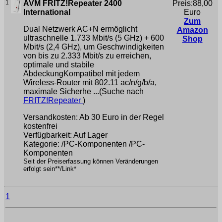
1
AVM FRITZ!Repeater 2400
Preis:88,00
International
Euro
Zum
Dual Netzwerk AC+N ermöglicht
Amazon
ultraschnelle 1.733 Mbit/s (5 GHz) + 600
Shop
Mbit/s (2,4 GHz), um Geschwindigkeiten
von bis zu 2.333 Mbit/s zu erreichen,
optimale und stabile
AbdeckungKompatibel mit jedem
Wireless-Router mit 802.11 ac/n/g/b/a,
maximale Sicherhe ...(Suche nach
FRITZ!Repeater
)
Versandkosten: Ab 30 Euro in der Regel
kostenfrei
Verfügbarkeit: Auf Lager
Kategorie: /PC-Komponenten /PC-
Komponenten
Seit der Preiserfassung können Veränderungen
erfolgt sein**/Link*
1