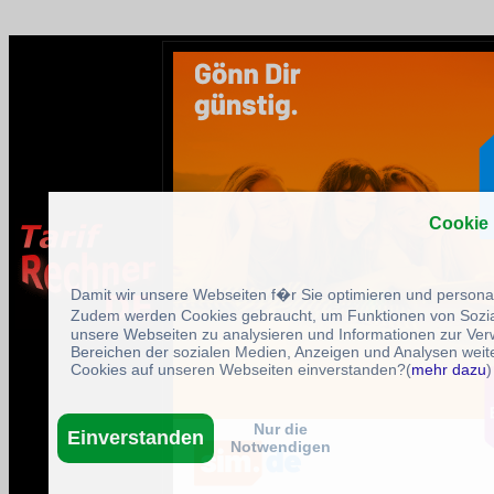
Cookie
Damit wir unsere Webseiten f�r Sie optimieren und person
Zudem werden Cookies gebraucht, um Funktionen von Sozial
unsere Webseiten zu analysieren und Informationen zur Ve
Bereichen der sozialen Medien, Anzeigen und Analysen weite
Cookies auf unseren Webseiten einverstanden?(
mehr dazu
)
Nur die
Einverstanden
Notwendigen