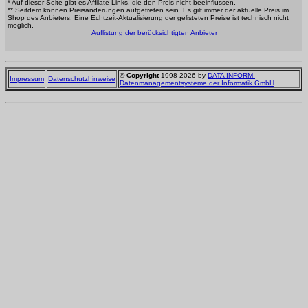
* Auf dieser Seite gibt es Affilate Links, die den Preis nicht beeinflussen.
** Seitdem können Preisänderungen aufgetreten sein. Es gilt immer der aktuelle Preis im
Shop des Anbieters. Eine Echtzeit-Aktualisierung der gelisteten Preise ist technisch nicht
möglich.
Auflistung der berücksichtigten Anbieter
©
Copyright
1998-2026 by
DATA INFORM-
Impressum
Datenschutzhinweise
Datenmanagementsysteme der Informatik GmbH