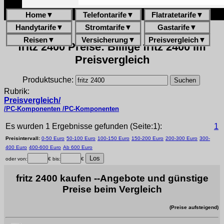
Home
▼
Telefontarife
▼
Flatratetarife
▼
Handytarife
▼
Stromtarife
▼
Gastarife
▼
Reisen
▼
Versicherung
▼
Preisvergleich
▼
fritz 2400 Preise: Billige fritz 2400 im
Preisvergleich
Produktsuche:
Rubrik:
Preisvergleich/
/PC-Komponenten /PC-Komponenten
Es wurden 1 Ergebnisse gefunden (Seite:1):
1
Preisintervall:
0-50 Euro
50-100 Euro
100-150 Euro
150-200 Euro
200-300 Euro
300-
400 Euro
400-600 Euro
Ab 600 Euro
oder von:
€ bis:
€
fritz 2400 kaufen --Angebote und günstige
Preise beim Vergleich
(Preise aufsteigend)