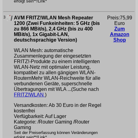
erfolgt sein**/Link*
3
AVM FRITZ!WLAN Mesh Repeater
Preis:75,99
1200 (Zwei Funkeinheiten: 5 GHz (bis
Euro
zu 866 MBit/s), 2,4 GHz (bis zu 400
Zum
MBit/s), 1x Gigabit-LAN,
Amazon
deutschsprachige Version)
Shop
WLAN Mesh: automatische
Zusammenlegung der eingesetzten
FRITZ!-Produkte zu einem intelligenten
WLAN-Netz mit optimaler Leistung,
kompatibel zu allen gängigen WLAN-
RouternMehr WLAN-Reichweite für alle
verbundenen Geräte, superschnelle
Übertragungen mit WLA ...(Suche nach
FRITZ!WLAN
)
Versandkosten: Ab 30 Euro in der Regel
kostenfrei
Verfügbarkeit: Auf Lager
Kategorie: /Router Gaming /Router
Gaming
Seit der Preiserfassung können Veränderungen
erfolgt sein**/Link*