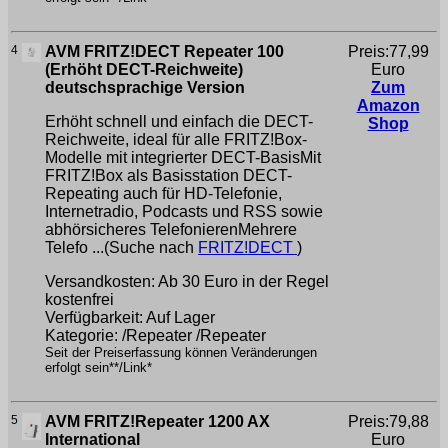
4
AVM FRITZ!DECT Repeater 100
Preis:77,99
(Erhöht DECT-Reichweite)
Euro
deutschsprachige Version
Zum
Amazon
Erhöht schnell und einfach die DECT-
Shop
Reichweite, ideal für alle FRITZ!Box-
Modelle mit integrierter DECT-BasisMit
FRITZ!Box als Basisstation DECT-
Repeating auch für HD-Telefonie,
Internetradio, Podcasts und RSS sowie
abhörsicheres TelefonierenMehrere
Telefo ...(Suche nach
FRITZ!DECT
)
Versandkosten: Ab 30 Euro in der Regel
kostenfrei
Verfügbarkeit: Auf Lager
Kategorie: /Repeater /Repeater
Seit der Preiserfassung können Veränderungen
erfolgt sein**/Link*
5
AVM FRITZ!Repeater 1200 AX
Preis:79,88
International
Euro