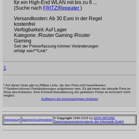
für ein High-End WLAN mit bis zu 6 ...
(Suche nach
FRITZ!Repeater
)
Versandkosten: Ab 30 Euro in der Regel
kostenfrei
Verfügbarkeit: Auf Lager
Kategorie: /Router Gaming /Router
Gaming
Seit der Preiserfassung können Veränderungen
erfolgt sein**/Link*
1
* Auf dieser Seite gibt es Affilate Links, die den Preis nicht beeinflussen.
** Seitdem können Preisänderungen aufgetreten sein. Es gilt immer der aktuelle Preis im
Shop des Anbieters. Eine Echtzeit-Aktualisierung der gelisteten Preise ist technisch nicht
möglich.
Auflistung der berücksichtigten Anbieter
©
Copyright
1998-2026 by
DATA INFORM-
Impressum
Datenschutzhinweise
Datenmanagementsysteme der Informatik GmbH