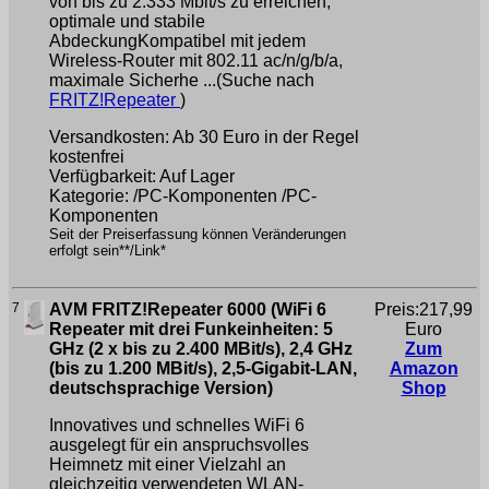
von bis zu 2.333 Mbit/s zu erreichen,
optimale und stabile
AbdeckungKompatibel mit jedem
Wireless-Router mit 802.11 ac/n/g/b/a,
maximale Sicherhe ...(Suche nach
FRITZ!Repeater
)
Versandkosten: Ab 30 Euro in der Regel
kostenfrei
Verfügbarkeit: Auf Lager
Kategorie: /PC-Komponenten /PC-
Komponenten
Seit der Preiserfassung können Veränderungen
erfolgt sein**/Link*
7
AVM FRITZ!Repeater 6000 (WiFi 6
Preis:217,99
Repeater mit drei Funkeinheiten: 5
Euro
GHz (2 x bis zu 2.400 MBit/s), 2,4 GHz
Zum
(bis zu 1.200 MBit/s), 2,5-Gigabit-LAN,
Amazon
deutschsprachige Version)
Shop
Innovatives und schnelles WiFi 6
ausgelegt für ein anspruchsvolles
Heimnetz mit einer Vielzahl an
gleichzeitig verwendeten WLAN-