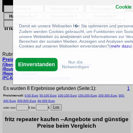
Cookie
Home
▼
Telefontarife
▼
Flatratetarife
▼
Handytarife
▼
Stromtarife
▼
Gastarife
▼
Reisen
▼
Versicherung
▼
Preisvergleich
▼
Damit wir unsere Webseiten f�r Sie optimieren und person
fritz repeater Preise: Billige fritz repeater
Zudem werden Cookies gebraucht, um Funktionen von Sozial
im Preisvergleich
unsere Webseiten zu analysieren und Informationen zur Ve
Bereichen der sozialen Medien, Anzeigen und Analysen weite
Cookies auf unseren Webseiten einverstanden?(
mehr dazu
)
Produktsuche:
Rubrik:
Preisvergleich/
Nur die
Einverstanden
/Überwachungskameras /Überwachungskameras
Notwendigen
/Router Gaming /Router Gaming
/Repeater /Repeater
/PC-Komponenten /PC-Komponenten
Es wurden 8 Ergebnisse gefunden (Seite:1):
1
Preisintervall:
0-50 Euro
50-100 Euro
100-150 Euro
150-200 Euro
200-300 Euro
300-
400 Euro
400-600 Euro
Ab 600 Euro
oder von:
€ bis:
€
fritz repeater kaufen --Angebote und günstige
Preise beim Vergleich