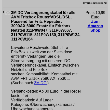
(Preise aufsteigend)
1
3M DC Verlängerungskabel für alle
Preis:10,99
AVM Fritzbox Router/VDSL/DSL,
Euro
Passend für Fritz Repeater:
Zum
3000AX,6000 Ersatz für Fritzbox
Amazon
Netzteil 311P0W047, 311P0W067,
Shop
311P0W115, 311P0W130, 311P0W134,
311P0W164
Erweiterte Reichweite: Steht Ihre
FritzBox zu weit von der Steckdose
entfernt? Verlängern Sie die
Stromversorgung mit unserem DC-
Verlängerungskabel. Einfach zwischen
Netzteil und FritzBox
stecken.Kompatibilität: Kompatibel mit
AVM FRITZ!Box 7590 AX, 7530 ...
(Suche nach
3M DC
)
Versandkosten: Ab 30 Euro in der Regel
kostenfrei
Verfügbarkeit: Auf Lager
Kategorie: /Überwachungskameras /
Überwachungskameras