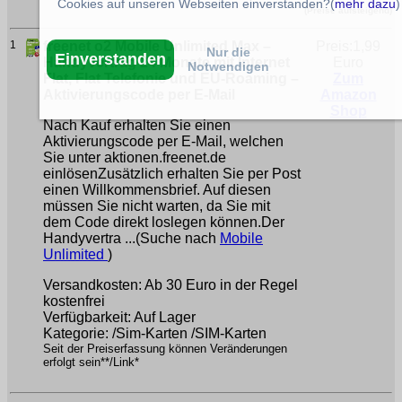
Cookies auf unseren Webseiten einverstanden?(
mehr dazu
)
(Preise aufsteigend)
1
freenet o2 Mobile Unlimited Max –
Preis:1,99
Nur die
Einverstanden
Handyvertrag 24 Monate mit Internet
Euro
Notwendigen
Flat, Flat Telefonie und EU-Roaming –
Zum
Aktivierungscode per E-Mail
Amazon
Shop
Nach Kauf erhalten Sie einen
Aktivierungscode per E-Mail, welchen
Sie unter aktionen.freenet.de
einlösenZusätzlich erhalten Sie per Post
einen Willkommensbrief. Auf diesen
müssen Sie nicht warten, da Sie mit
dem Code direkt loslegen können.Der
Handyvertra ...(Suche nach
Mobile
Unlimited
)
Versandkosten: Ab 30 Euro in der Regel
kostenfrei
Verfügbarkeit: Auf Lager
Kategorie: /Sim-Karten /SIM-Karten
Seit der Preiserfassung können Veränderungen
erfolgt sein**/Link*