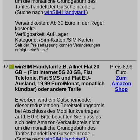
um die monatliche Grundgebühr des
Tarifes handeltDer Gutscheincode ...
(Suche nach
winSIM Handytarif
)
Versandkosten: Ab 30 Euro in der Regel
kostenfrei
Verfügbarkeit: Auf Lager
Kategorie: /Sim-Karten /SIM-Karten
Seit der Preiserfassung können Veränderungen
erfolgt sein**/Link*
10
winSIM Handytarif z.B. Allnet Flat 20
Preis:8,99
GB – (Flat Internet 5G 20 GB, Flat
Euro
Telefonie, Flat SMS und Flat EU-
Zum
Ausland, 19,99 Euro/Monat, monatlich
Amazon
kündbar) oder andere Tarife
Shop
Erworben wird ein Gutscheincode;
dieser reduziert den Bereitstellungspreis
bei Abschluss des Mobilfunkvertrages
auf 1 EUR; Bitte beachten Sie, dass es
sich beim Amazon-Verkaufspreis nicht
um die monatliche Grundgebühr des
Tarifes handeltDer Gutscheincode ...
(Suche nach
winSIM Handytarif
)