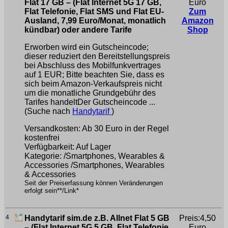
Flat 17 GB – (Flat Internet 5G 17 GB,
Euro
Flat Telefonie, Flat SMS und Flat EU-
Zum
Ausland, 7,99 Euro/Monat, monatlich
Amazon
kündbar) oder andere Tarife
Shop
Erworben wird ein Gutscheincode;
dieser reduziert den Bereitstellungspreis
bei Abschluss des Mobilfunkvertrages
auf 1 EUR; Bitte beachten Sie, dass es
sich beim Amazon-Verkaufspreis nicht
um die monatliche Grundgebühr des
Tarifes handeltDer Gutscheincode ...
(Suche nach
Handytarif
)
Versandkosten: Ab 30 Euro in der Regel
kostenfrei
Verfügbarkeit: Auf Lager
Kategorie: /Smartphones, Wearables &
Accessories /Smartphones, Wearables
& Accessories
Seit der Preiserfassung können Veränderungen
erfolgt sein**/Link*
4
Handytarif sim.de z.B. Allnet Flat 5 GB
Preis:4,50
– (Flat Internet 5G 5 GB, Flat Telefonie,
Euro