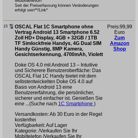
Mobiltelefon
Seit der Preiserfassung können Veränderungen
erfolgt sein**/Link*
15
OSCAL Flat 1C Smartphone ohne
Preis:99,99
Vertrag Android 13 Smartphone 6.52
Euro
Zoll HD+ Display, 4GB + 32GB / 1TB
Zum
TF Simlockfreie Handys, 4G Dual SIM
Amazon
Handy Günstig, 8MP Kamera,
Shop
Gesichtserkennung, 4700mAh, Violett
Doke OS 4.0 mit Android 13 – Intuitive
und Sicherere Benutzeroberfläche: Das
OSCAL Flat 1C Handy bietet mit dem
selbstentwickelten Doke OS 4.0 auf
Basis von Android 13 eine
Benutzererfahrung, die persönlicher,
sicherer und einfacher ist. Genießen Sie
eine ...(Suche nach
1C Smartphone
)
Versandkosten: Ab 30 Euro in der Regel
kostenfrei
Verfügbarkeit: Auf Lager
Kategorie: /Verkaufen Sie Ihr
Mobiltelefon /Verkaufen Sie Ihr