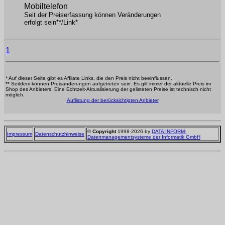
Mobiltelefon
Seit der Preiserfassung können Veränderungen
erfolgt sein**/Link*
1
* Auf dieser Seite gibt es Affilate Links, die den Preis nicht beeinflussen.
** Seitdem können Preisänderungen aufgetreten sein. Es gilt immer der aktuelle Preis im
Shop des Anbieters. Eine Echtzeit-Aktualisierung der gelisteten Preise ist technisch nicht
möglich.
Auflistung der berücksichtigten Anbieter
©
Copyright
1998-2026 by
DATA INFORM-
Impressum
Datenschutzhinweise
Datenmanagementsysteme der Informatik GmbH