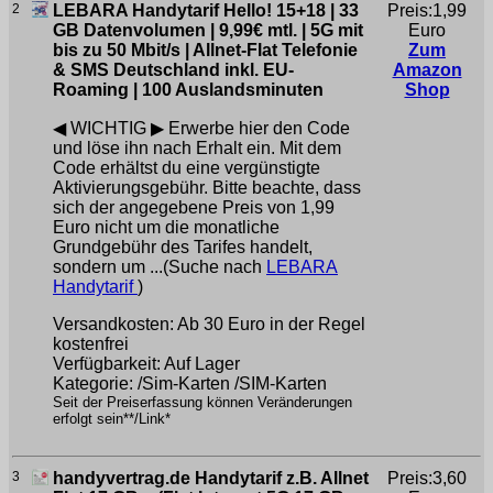
2
LEBARA Handytarif Hello! 15+18 | 33
Preis:1,99
GB Datenvolumen | 9,99€ mtl. | 5G mit
Euro
bis zu 50 Mbit/s | Allnet-Flat Telefonie
Zum
& SMS Deutschland inkl. EU-
Amazon
Roaming | 100 Auslandsminuten
Shop
◀ WICHTIG ▶ Erwerbe hier den Code
und löse ihn nach Erhalt ein. Mit dem
Code erhältst du eine vergünstigte
Aktivierungsgebühr. Bitte beachte, dass
sich der angegebene Preis von 1,99
Euro nicht um die monatliche
Grundgebühr des Tarifes handelt,
sondern um ...(Suche nach
LEBARA
Handytarif
)
Versandkosten: Ab 30 Euro in der Regel
kostenfrei
Verfügbarkeit: Auf Lager
Kategorie: /Sim-Karten /SIM-Karten
Seit der Preiserfassung können Veränderungen
erfolgt sein**/Link*
3
handyvertrag.de Handytarif z.B. Allnet
Preis:3,60