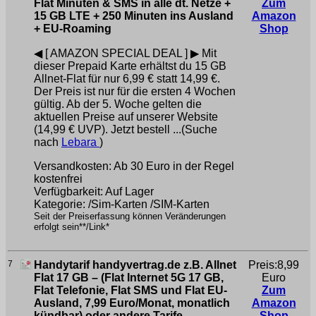
Flat Minuten & SMS in alle dt. Netze +
Zum
15 GB LTE + 250 Minuten ins Ausland
Amazon
+ EU-Roaming
Shop
◀ [ AMAZON SPECIAL DEAL ] ▶ Mit
dieser Prepaid Karte erhältst du 15 GB
Allnet-Flat für nur 6,99 € statt 14,99 €.
Der Preis ist nur für die ersten 4 Wochen
gültig. Ab der 5. Woche gelten die
aktuellen Preise auf unserer Website
(14,99 € UVP). Jetzt bestell ...(Suche
nach
Lebara
)
Versandkosten: Ab 30 Euro in der Regel
kostenfrei
Verfügbarkeit: Auf Lager
Kategorie: /Sim-Karten /SIM-Karten
Seit der Preiserfassung können Veränderungen
erfolgt sein**/Link*
7
Handytarif handyvertrag.de z.B. Allnet
Preis:8,99
Flat 17 GB – (Flat Internet 5G 17 GB,
Euro
Flat Telefonie, Flat SMS und Flat EU-
Zum
Ausland, 7,99 Euro/Monat, monatlich
Amazon
kündbar) oder andere Tarife
Shop