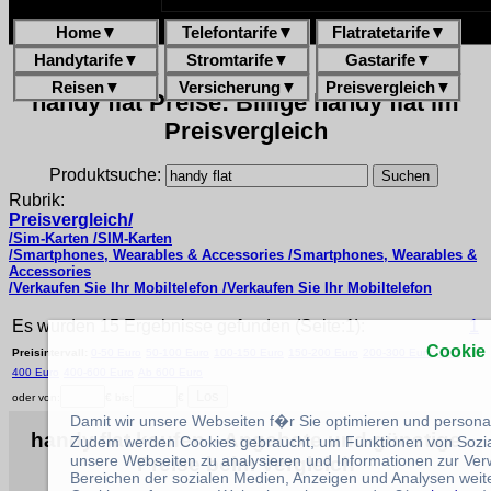
Home
▼
Telefontarife
▼
Flatratetarife
▼
Handytarife
▼
Stromtarife
▼
Gastarife
▼
Reisen
▼
Versicherung
▼
Preisvergleich
▼
handy flat Preise: Billige handy flat im
Preisvergleich
Produktsuche:
Rubrik:
Preisvergleich/
/Sim-Karten /SIM-Karten
/Smartphones, Wearables & Accessories /Smartphones, Wearables &
Accessories
/Verkaufen Sie Ihr Mobiltelefon /Verkaufen Sie Ihr Mobiltelefon
Es wurden 15 Ergebnisse gefunden (Seite:1):
1
Cookie
Preisintervall:
0-50 Euro
50-100 Euro
100-150 Euro
150-200 Euro
200-300 Euro
300-
400 Euro
400-600 Euro
Ab 600 Euro
oder von:
€ bis:
€
Damit wir unsere Webseiten f�r Sie optimieren und person
handy flat kaufen --Angebote und günstige
Zudem werden Cookies gebraucht, um Funktionen von Sozial
unsere Webseiten zu analysieren und Informationen zur Ve
Preise beim Vergleich
Bereichen der sozialen Medien, Anzeigen und Analysen weite