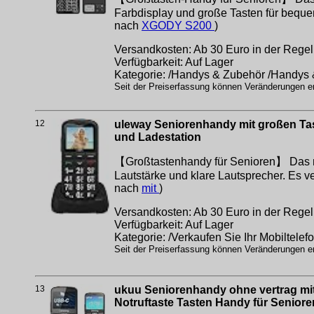
Farbdisplay und große Tasten für beque
nach
XGODY S200
)
Versandkosten: Ab 30 Euro in der Regel 
Verfügbarkeit: Auf Lager
Kategorie: /Handys & Zubehör /Handys
Seit der Preiserfassung können Veränderungen erf
12
uleway Seniorenhandy mit großen Tas
und Ladestation
【Großtastenhandy für Senioren】 Das neu
Lautstärke und klare Lautsprecher. Es v
nach
mit
)
Versandkosten: Ab 30 Euro in der Regel 
Verfügbarkeit: Auf Lager
Kategorie: /Verkaufen Sie Ihr Mobiltelef
Seit der Preiserfassung können Veränderungen erf
13
ukuu Seniorenhandy ohne vertrag mit
Notruftaste Tasten Handy für Senior