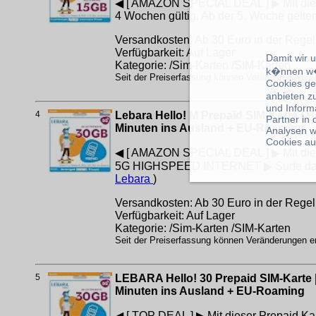
◀ [ AMAZON SPECIAL DEAL ] ▶ Mit dieser P
4 Wochen gültig. Ab der 5. Woche gelten
Versandkosten: Ab 30 Euro in der Regel 
Verfügbarkeit: Auf Lager
Damit wir 
Kategorie: /Sim-Karten /SIM-Karten
k�nnen w�
Seit der Preiserfassung können Veränderungen erf
Cookies ge
anbieten z
und Inform
4
Lebara Hello! M Prepaid SIM-Karte | Ha
Partner in
Minuten ins Ausland + EU-Roaming
Analysen w
Cookies au
◀ [ AMAZON SPECIAL DEAL ] ▶ Mit dieser 
5G HIGHSPEED INTERNET ▶ Surfe dank 5
Lebara
)
Versandkosten: Ab 30 Euro in der Regel 
Verfügbarkeit: Auf Lager
Kategorie: /Sim-Karten /SIM-Karten
Seit der Preiserfassung können Veränderungen erf
5
LEBARA Hello! 30 Prepaid SIM-Karte | H
Minuten ins Ausland + EU-Roaming
◀ [ TOP DEAL ] ▶ Mit dieser Prepaid Kart