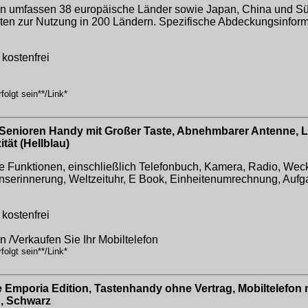
en umfassen 38 europäische Länder sowie Japan, China und Sü
eten zur Nutzung in 200 Ländern. Spezifische Abdeckungsinforma
kostenfrei
olgt sein**/Link*
 Senioren Handy mit Großer Taste, Abnehmbarer Antenne, L
tät (Hellblau)
ne Funktionen, einschließlich Telefonbuch, Kamera, Radio, Wec
onserinnerung, Weltzeituhr, E Book, Einheitenumrechnung, Aufga
kostenfrei
on /Verkaufen Sie Ihr Mobiltelefon
olgt sein**/Link*
Emporia Edition, Tastenhandy ohne Vertrag, Mobiltelefon mi
g, Schwarz