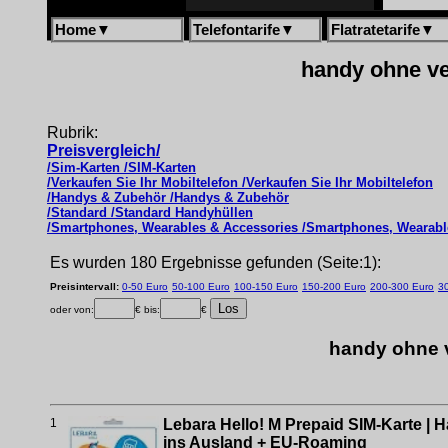
Home
▼
Telefontarife
▼
Flatratetarife
▼
handy ohne ver
Rubrik:
Preisvergleich/
/Sim-Karten /SIM-Karten
/Verkaufen Sie Ihr Mobiltelefon /Verkaufen Sie Ihr Mobiltelefon
/Handys & Zubehör /Handys & Zubehör
/Standard /Standard Handyhüllen
/Smartphones, Wearables & Accessories /Smartphones, Wearabl
Es wurden 180 Ergebnisse gefunden (Seite:1):
Preisintervall:
0-50 Euro
50-100 Euro
100-150 Euro
150-200 Euro
200-300 Euro
3
oder von:
€ bis:
€
handy ohne v
1
Lebara Hello! M Prepaid SIM-Karte | Ha
ins Ausland + EU-Roaming