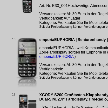
Art.-Nr. E30_001Hochwertige Abmessun
Versandkosten: Ab 30 Euro in der Regel 
Verfügbarkeit: Auf Lager
Kategorie: /Verkaufen Sie Ihr Mobiltelef
Seit der Preiserfassung können Veränderungen erf
10
emporiaEUPHORIA | Seniorenhandy | Ta
emporiaEUPHORIA - weil Kommunikation e
Zoll-Farbdisplay sorgen für Euphorie i
emporiaEUPHORIA
)
Versandkosten: Ab 30 Euro in der Regel 
Verfügbarkeit:
Kategorie: /Verkaufen Sie Ihr Mobiltelef
Seit der Preiserfassung können Veränderungen erf
11
XGODY S200 Großtasten-Klapphandy o
Dual-SIM, 2,4" Farbdisplay, FM-Radi
【Großtasten-Handy für Senioren】 Das S2