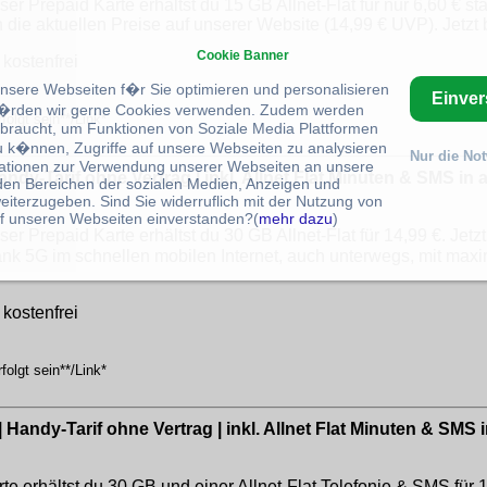
repaid Karte erhältst du 15 GB Allnet-Flat für nur 6,60 € statt 
 die aktuellen Preise auf unserer Website (14,99 € UVP). Jetzt 
Cookie Banner
kostenfrei
unsere Webseiten f�r Sie optimieren und personalisieren
Einve
rden wir gerne Cookies verwenden. Zudem werden
olgt sein**/Link*
braucht, um Funktionen von Soziale Media Plattformen
u k�nnen, Zugriffe auf unsere Webseiten zu analysieren
Nur die No
ationen zur Verwendung unserer Webseiten an unsere
ndy-Tarif ohne Vertrag | inkl. Allnet Flat Minuten & SMS in al
 den Bereichen der sozialen Medien, Anzeigen und
eiterzugeben. Sind Sie widerruflich mit der Nutzung von
f unseren Webseiten einverstanden?(
mehr dazu
)
Prepaid Karte erhältst du 30 GB Allnet-Flat für 14,99 €. Jetzt 
G im schnellen mobilen Internet, auch unterwegs, mit maxima
kostenfrei
olgt sein**/Link*
andy-Tarif ohne Vertrag | inkl. Allnet Flat Minuten & SMS in
e erhältst du 30 GB und einer Allnet-Flat Telefonie & SMS für 14