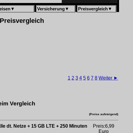
eisen
▼
Versicherung
▼
Preisvergleich
▼
 Preisvergleich
1
2
3
4
5
6
7
8
Weiter ►
eim Vergleich
(Preise aufsteigend)
alle dt. Netze + 15 GB LTE + 250 Minuten
Preis:6,99
Euro