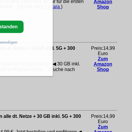
14,99 €. Der Preis ist nur für die ersten
Amazon
bestell ...(Suche nach
Lebara
)
Shop
rstanden
twendigen
le dt. Netze + 30 GB inkl. 5G + 300
Preis:14,99
Euro
Zum
bestellen und profitieren.◀ 30 GB inkl.
Amazon
l verfügbarer Gesc ...(Suche nach
Shop
 alle dt. Netze + 30 GB inkl. 5G + 300
Preis:14,99
Euro
Zum
,99 €. Jetzt bestellen und profitieren.◀