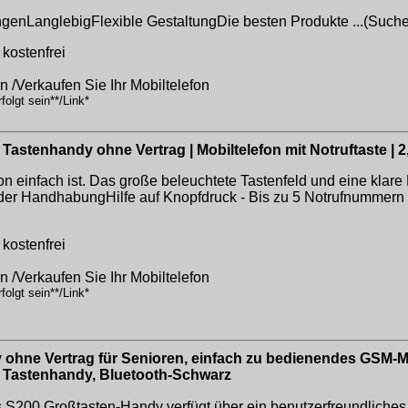
genLanglebigFlexible GestaltungDie besten Produkte ...(Such
kostenfrei
on /Verkaufen Sie Ihr Mobiltelefon
olgt sein**/Link*
stenhandy ohne Vertrag | Mobiltelefon mit Notruftaste | 2,
infach ist. Das große beleuchtete Tastenfeld und eine klare M
n der HandhabungHilfe auf Knopfdruck - Bis zu 5 Notrufnummern
kostenfrei
on /Verkaufen Sie Ihr Mobiltelefon
olgt sein**/Link*
hne Vertrag für Senioren, einfach zu bedienendes GSM-Mo
o, Tastenhandy, Bluetooth-Schwarz
00 Großtasten-Handy verfügt über ein benutzerfreundliches U