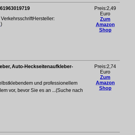
061963019719
Preis:2,49
Euro
erkehrsschriftHersteller:
Zum
o
)
Amazon
Shop
ber, Auto-Heckseitenaufkleber-
Preis:2,74
Euro
Zum
Amazon
elbstklebendem und professionellem
Shop
em vor, bevor Sie es an ...(Suche nach