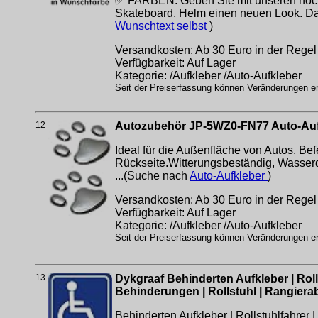
✅ FARBEN: Geben Sie mit unseren hochwe
Skateboard, Helm einen neuen Look. Daz
Wunschtext selbst
)
Versandkosten: Ab 30 Euro in der Regel 
Verfügbarkeit: Auf Lager
Kategorie: /Aufkleber /Auto-Aufkleber
Seit der Preiserfassung können Veränderungen erf
12
Autozubehör JP-5WZ0-FN77 Auto-Auf
Ideal für die Außenfläche von Autos, B
Rückseite.Witterungsbeständig, Wasserdi
...(Suche nach
Auto-Aufkleber
)
Versandkosten: Ab 30 Euro in der Regel 
Verfügbarkeit: Auf Lager
Kategorie: /Aufkleber /Auto-Aufkleber
Seit der Preiserfassung können Veränderungen erf
13
Dykgraaf Behinderten Aufkleber | Roll
Behinderungen | Rollstuhl | Rangiera
Behinderten Aufkleber | Rollstuhlfahrer 