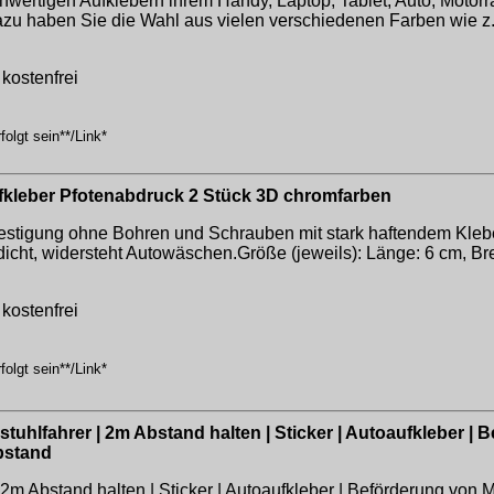
rtigen Aufklebern ihrem Handy, Laptop, Tablet, Auto, Motorr
u haben Sie die Wahl aus vielen verschiedenen Farben wie z.B
kostenfrei
olgt sein**/Link*
kleber Pfotenabdruck 2 Stück 3D chromfarben
efestigung ohne Bohren und Schrauben mit stark haftendem Kleb
cht, widersteht Autowäschen.Größe (jeweils): Länge: 6 cm, Breit
kostenfrei
olgt sein**/Link*
stuhlfahrer | 2m Abstand halten | Sticker | Autoaufkleber 
bstand
| 2m Abstand halten | Sticker | Autoaufkleber | Beförderung von