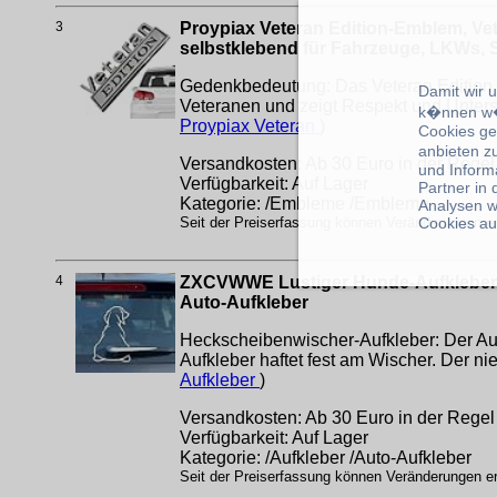
3
Proypiax Veteran Edition-Emblem, Ve
selbstklebend für Fahrzeuge, LKWs, 
Gedenkbedeutung: Das Veteran Edition 
Damit wir 
Veteranen und zeigt Respekt und Unterst
k�nnen w�
Proypiax Veteran
)
Cookies ge
anbieten z
Versandkosten: Ab 30 Euro in der Regel 
und Inform
Verfügbarkeit: Auf Lager
Partner in
Kategorie: /Embleme /Embleme
Analysen w
Cookies au
Seit der Preiserfassung können Veränderungen erf
4
ZXCVWWE Lustiger Hunde-Aufkleber f
Auto-Aufkleber
Heckscheibenwischer-Aufkleber: Der Auf
Aufkleber haftet fest am Wischer. Der ni
Aufkleber
)
Versandkosten: Ab 30 Euro in der Regel 
Verfügbarkeit: Auf Lager
Kategorie: /Aufkleber /Auto-Aufkleber
Seit der Preiserfassung können Veränderungen erf