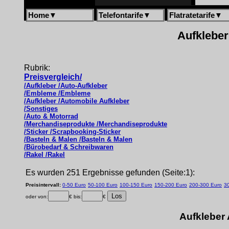
Home
▼
Telefontarife
▼
Flatratetarife
▼
Aufkleber
Rubrik:
Preisvergleich/
/Aufkleber /Auto-Aufkleber
/Embleme /Embleme
/Aufkleber /Automobile Aufkleber
/Sonstiges
/Auto & Motorrad
/Merchandiseprodukte /Merchandiseprodukte
/Sticker /Scrapbooking-Sticker
/Basteln & Malen /Basteln & Malen
/Bürobedarf & Schreibwaren
/Rakel /Rakel
Es wurden 251 Ergebnisse gefunden (Seite:1):
Preisintervall:
0-50 Euro
50-100 Euro
100-150 Euro
150-200 Euro
200-300 Euro
3
oder von:
€ bis:
€
Aufkleber 