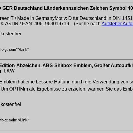
BRD GER Deutschland Länderkennzeichen Zeichen Symbol 4
reenIT / Made in GermanyMotiv: D für Deutschland in DIN 1451 V
007GTIN / EAN: 4061963019719 ...(Suche nach
Aufkleber Aut
kostenfrei
olgt sein**/Link*
dition-Abzeichen, ABS-Shitbox-Emblem, Großer Autoaufkle
g, LKW
-Emblem hat eine bessere Haftung durch die Verwendung von s
on. Um OPTIMm ale Ergebnisse zu erzielen, wärmen Sie das Embl
kostenfrei
olgt sein**/Link*