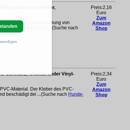
3D-Buchstaben-Aufkleber,
Preis:2,16
Euro
Zum
mmage an die Diensterfahrung von
Amazon
rstanden
altbarkeit: Dieses Vete ...(Suche nach
Shop
twendigen
Schwanz, reflektierender Vinyl-
Preis:2,34
Euro
Zum
m PVC-Material. Der Kleber des PVC-
Amazon
und beschädigt dei ...(Suche nach
Hunde-
Shop