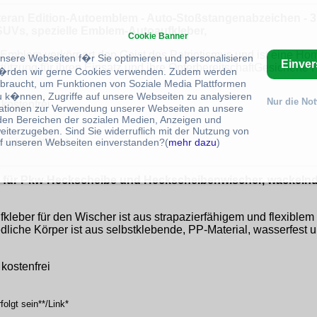
teran Edition-Autoemblem - Auto-Stoßstangenabzeichen - 
SUVs, spezielle Emblem-Autoaufkleber,
Cookie Banner
Emblem verkörpert den Geist des Patriotismus und ist eine Ho
unsere Webseiten f�r Sie optimieren und personalisieren
Einve
ützung für ihren Einsatz und ihre OpferbereitschaftGesicherte H
rden wir gerne Cookies verwenden. Zudem werden
braucht, um Funktionen von Soziale Media Plattformen
u k�nnen, Zugriffe auf unsere Webseiten zu analysieren
Nur die No
kostenfrei
ationen zur Verwendung unserer Webseiten an unsere
 den Bereichen der sozialen Medien, Anzeigen und
eiterzugeben. Sind Sie widerruflich mit der Nutzung von
f unseren Webseiten einverstanden?(
mehr dazu
)
olgt sein**/Link*
ür Pkw-Heckscheibe und Heckscheibenwischer, wackelnder 
kleber für den Wischer ist aus strapazierfähigem und flexible
edliche Körper ist aus selbstklebende, PP-Material, wasserfest 
kostenfrei
olgt sein**/Link*