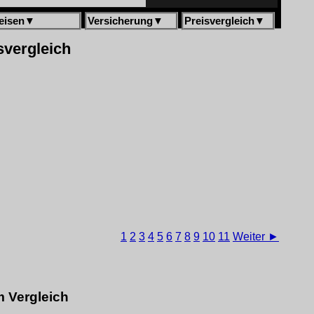
eisen
▼
Versicherung
▼
Preisvergleich
▼
svergleich
1
2
3
4
5
6
7
8
9
10
11
Weiter ►
m Vergleich