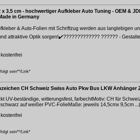
 x 3,5 cm - hochwertiger Aufkleber Auto Tuning - OEM & JDM
 Made in Germany
leber & Auto-Folien mit Schriftzug werden aus langlebigen un
e und attraktive Optik sorgen!✔️????????????? ?????? - Gestalte
kostenfrei
olgt sein**/Link*
nnzeichen CH Schweiz Swiss Auto Pkw Bus LKW Anhänger Z
t UV-beständige, witterungsfest, farbechtMotiv: CH für Schweiz
schwarz auf weißer PVC-FolieMaße: jeweils 14,5cmx 9,5cm ..
kostenfrei
olgt sein**/Link*