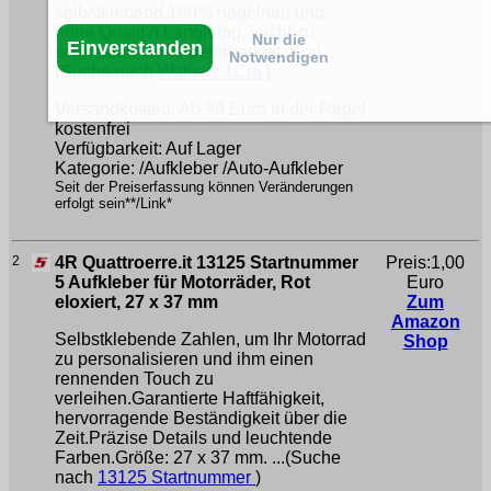
selbstklebend.100% nagelneu und
hohe Qualit?t.Langlebig, leicht zu
Nur die
Einverstanden
schneiden, hohe dehnbarkeit. Krat ...
Notwendigen
(Suche nach
Watlsuz 1Cm
)
Versandkosten: Ab 30 Euro in der Regel
kostenfrei
Verfügbarkeit: Auf Lager
Kategorie: /Aufkleber /Auto-Aufkleber
Seit der Preiserfassung können Veränderungen
erfolgt sein**/Link*
2
4R Quattroerre.it 13125 Startnummer
Preis:1,00
5 Aufkleber für Motorräder, Rot
Euro
eloxiert, 27 x 37 mm
Zum
Amazon
Selbstklebende Zahlen, um Ihr Motorrad
Shop
zu personalisieren und ihm einen
rennenden Touch zu
verleihen.Garantierte Haftfähigkeit,
hervorragende Beständigkeit über die
Zeit.Präzise Details und leuchtende
Farben.Größe: 27 x 37 mm. ...(Suche
nach
13125 Startnummer
)