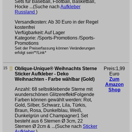
Sets für Baseball, Football, Basketball,
Hocke ...(Suche nach
Aufkleber
Russland
)
Versandkosten: Ab 30 Euro in der Regel
kostenfrei
Verfügbarkeit: Auf Lager
Kategorie: /Sports-Promotions /Sports-
Promotions
Seit der Preiserfassung können Veränderungen
erfolgt sein**/Link*
15
Oblique-Unique® Weihnachts Sterne
Preis:1,99
Sticker Aufkleber - Deko
Euro
Weihnachten - Farbe wählbar (Gold)
Zum
Amazon
Anzahl: 68 selbstklebende Sterne mit
Shop
wunderschönen GlitzereffektFolgende
Farben können gewählt werden: Rot,
Gold, Silber, Schwarz, Lila, Türkis,
Braun, Rosa, Dunkelblau, Weiß,
Dunkelgrün und Champagner1 Set
besteht aus 6 Sternen Ø 3cm, 22
Sternen Ø 2cm & ...(Suche nach
Sticker
Aufkleber
)