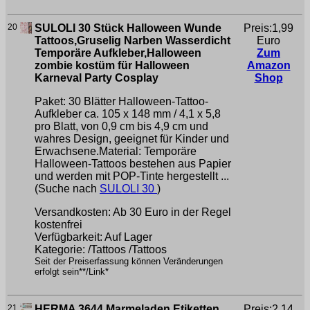
20
SULOLI 30 Stück Halloween Wunde
Preis:1,99
Tattoos,Gruselig Narben Wasserdicht
Euro
Temporäre Aufkleber,Halloween
Zum
zombie kostüm für Halloween
Amazon
Karneval Party Cosplay
Shop
Paket: 30 Blätter Halloween-Tattoo-
Aufkleber ca. 105 x 148 mm / 4,1 x 5,8
pro Blatt, von 0,9 cm bis 4,9 cm und
wahres Design, geeignet für Kinder und
Erwachsene.Material: Temporäre
Halloween-Tattoos bestehen aus Papier
und werden mit POP-Tinte hergestellt ...
(Suche nach
SULOLI 30
)
Versandkosten: Ab 30 Euro in der Regel
kostenfrei
Verfügbarkeit: Auf Lager
Kategorie: /Tattoos /Tattoos
Seit der Preiserfassung können Veränderungen
erfolgt sein**/Link*
21
HERMA 3644 Marmeladen Etiketten
Preis:2,14