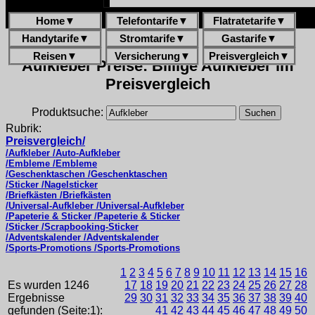
Home
▼
Telefontarife
▼
Flatratetarife
▼
Handytarife
▼
Stromtarife
▼
Gastarife
▼
Reisen
▼
Versicherung
▼
Preisvergleich
▼
Aufkleber Preise: Billige Aufkleber im
Preisvergleich
Produktsuche:
Rubrik:
Preisvergleich/
/Aufkleber /Auto-Aufkleber
/Embleme /Embleme
/Geschenktaschen /Geschenktaschen
/Sticker /Nagelsticker
/Briefkästen /Briefkästen
/Universal-Aufkleber /Universal-Aufkleber
/Papeterie & Sticker /Papeterie & Sticker
/Sticker /Scrapbooking-Sticker
/Adventskalender /Adventskalender
/Sports-Promotions /Sports-Promotions
1
2
3
4
5
6
7
8
9
10
11
12
13
14
15
16
Es wurden 1246
17
18
19
20
21
22
23
24
25
26
27
28
Ergebnisse
29
30
31
32
33
34
35
36
37
38
39
40
gefunden (Seite:1):
41
42
43
44
45
46
47
48
49
50