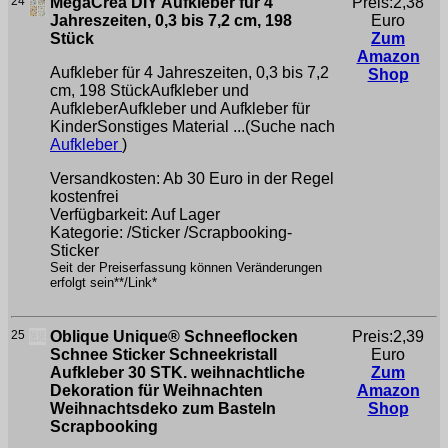
24
MegaCrea DIY Aufkleber für 4
Preis:2,38
Jahreszeiten, 0,3 bis 7,2 cm, 198
Euro
Stück
Zum
Amazon
Aufkleber für 4 Jahreszeiten, 0,3 bis 7,2
Shop
cm, 198 StückAufkleber und
AufkleberAufkleber und Aufkleber für
KinderSonstiges Material ...(Suche nach
Aufkleber
)
Versandkosten: Ab 30 Euro in der Regel
kostenfrei
Verfügbarkeit: Auf Lager
Kategorie: /Sticker /Scrapbooking-
Sticker
Seit der Preiserfassung können Veränderungen
erfolgt sein**/Link*
25
Oblique Unique® Schneeflocken
Preis:2,39
Schnee Sticker Schneekristall
Euro
Aufkleber 30 STK. weihnachtliche
Zum
Dekoration für Weihnachten
Amazon
Weihnachtsdeko zum Basteln
Shop
Scrapbooking