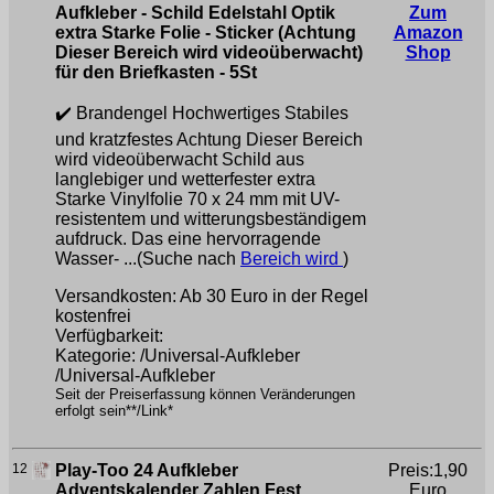
Aufkleber - Schild Edelstahl Optik
Zum
extra Starke Folie - Sticker (Achtung
Amazon
Dieser Bereich wird videoüberwacht)
Shop
für den Briefkasten - 5St
✔️ Brandengel Hochwertiges Stabiles
und kratzfestes Achtung Dieser Bereich
wird videoüberwacht Schild aus
langlebiger und wetterfester extra
Starke Vinylfolie 70 x 24 mm mit UV-
resistentem und witterungsbeständigem
aufdruck. Das eine hervorragende
Wasser- ...(Suche nach
Bereich wird
)
Versandkosten: Ab 30 Euro in der Regel
kostenfrei
Verfügbarkeit:
Kategorie: /Universal-Aufkleber
/Universal-Aufkleber
Seit der Preiserfassung können Veränderungen
erfolgt sein**/Link*
12
Play-Too 24 Aufkleber
Preis:1,90
Adventskalender Zahlen Fest
Euro