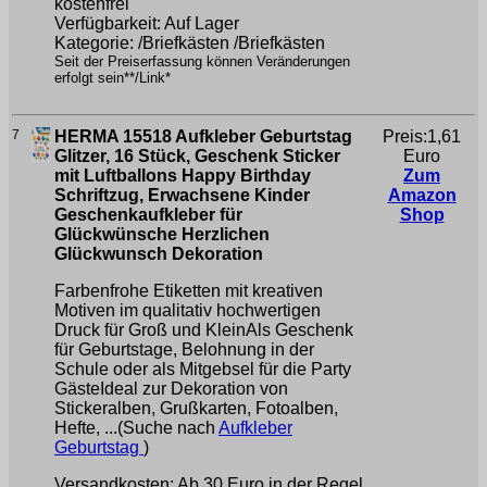
kostenfrei
Verfügbarkeit: Auf Lager
Kategorie: /Briefkästen /Briefkästen
Seit der Preiserfassung können Veränderungen
erfolgt sein**/Link*
7
HERMA 15518 Aufkleber Geburtstag
Preis:1,61
Glitzer, 16 Stück, Geschenk Sticker
Euro
mit Luftballons Happy Birthday
Zum
Schriftzug, Erwachsene Kinder
Amazon
Geschenkaufkleber für
Shop
Glückwünsche Herzlichen
Glückwunsch Dekoration
Farbenfrohe Etiketten mit kreativen
Motiven im qualitativ hochwertigen
Druck für Groß und KleinAls Geschenk
für Geburtstage, Belohnung in der
Schule oder als Mitgebsel für die Party
GästeIdeal zur Dekoration von
Stickeralben, Grußkarten, Fotoalben,
Hefte, ...(Suche nach
Aufkleber
Geburtstag
)
Versandkosten: Ab 30 Euro in der Regel