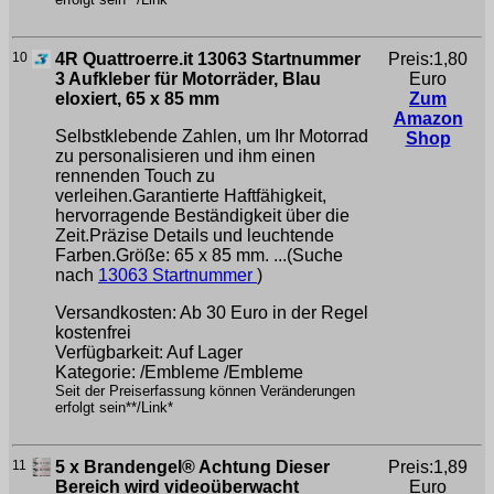
10
4R Quattroerre.it 13063 Startnummer
Preis:1,80
3 Aufkleber für Motorräder, Blau
Euro
eloxiert, 65 x 85 mm
Zum
Amazon
Selbstklebende Zahlen, um Ihr Motorrad
Shop
zu personalisieren und ihm einen
rennenden Touch zu
verleihen.Garantierte Haftfähigkeit,
hervorragende Beständigkeit über die
Zeit.Präzise Details und leuchtende
Farben.Größe: 65 x 85 mm. ...(Suche
nach
13063 Startnummer
)
Versandkosten: Ab 30 Euro in der Regel
kostenfrei
Verfügbarkeit: Auf Lager
Kategorie: /Embleme /Embleme
Seit der Preiserfassung können Veränderungen
erfolgt sein**/Link*
11
5 x Brandengel® Achtung Dieser
Preis:1,89
Bereich wird videoüberwacht
Euro