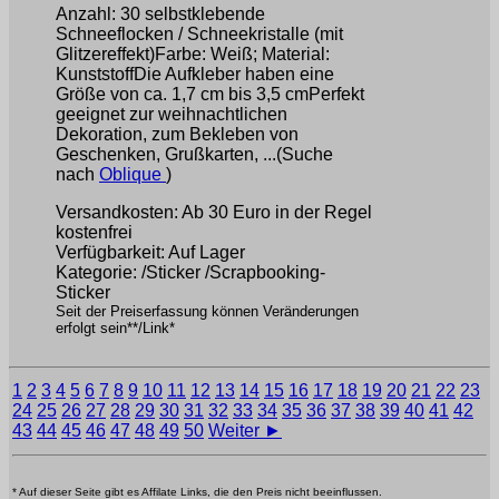
Anzahl: 30 selbstklebende
Schneeflocken / Schneekristalle (mit
Glitzereffekt)Farbe: Weiß; Material:
KunststoffDie Aufkleber haben eine
Größe von ca. 1,7 cm bis 3,5 cmPerfekt
geeignet zur weihnachtlichen
Dekoration, zum Bekleben von
Geschenken, Grußkarten, ...(Suche
nach
Oblique
)
Versandkosten: Ab 30 Euro in der Regel
kostenfrei
Verfügbarkeit: Auf Lager
Kategorie: /Sticker /Scrapbooking-
Sticker
Seit der Preiserfassung können Veränderungen
erfolgt sein**/Link*
1
2
3
4
5
6
7
8
9
10
11
12
13
14
15
16
17
18
19
20
21
22
23
24
25
26
27
28
29
30
31
32
33
34
35
36
37
38
39
40
41
42
43
44
45
46
47
48
49
50
Weiter ►
* Auf dieser Seite gibt es Affilate Links, die den Preis nicht beeinflussen.