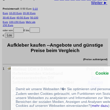
Weiter ►
Preisintervall:
0-50 Euro
0-10
Euro
10-20 Euro
20-30 Euro
30-40 Euro
40-50 Euro
50-100
Euro
100-150 Euro
Mehr als
150 Euro
oder von:
€ bis:
€
Aufkleber kaufen --Angebote und günstige
Preise beim Vergleich
(Preise aufsteigend)
1
Watlsuz 1Cm x 3 Meter
Preis:0,99
Cookie
Reflektierendes Klebeband
Euro
Karosseriestreifen DIY
Zum
Selbstklebender Aufkleber, Silber
Amazon
Shop
Damit wir unsere Webseiten f�r Sie optimieren und person
Kann mit Reinigungsmittel und Wasser
Zudem werden Cookies gebraucht, um Funktionen von Sozial
gereinigt werden. Styling bunten
unsere Webseiten zu analysieren und Informationen zur Ve
Farben, machen Ihr Auto in der
Bereichen der sozialen Medien, Anzeigen und Analysen weite
stilvoller.Kleberaufkleber,
Cookies auf unseren Webseiten einverstanden?(
mehr dazu
)
reflektierendes Material,