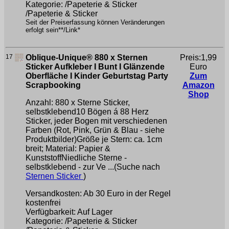
Kategorie: /Papeterie & Sticker
/Papeterie & Sticker
Seit der Preiserfassung können Veränderungen
erfolgt sein**/Link*
17
Oblique-Unique® 880 x Sternen
Preis:1,99
Sticker Aufkleber I Bunt I Glänzende
Euro
Oberfläche I Kinder Geburtstag Party
Zum
Scrapbooking
Amazon
Shop
Anzahl: 880 x Sterne Sticker,
selbstklebend10 Bögen á 88 Herz
Sticker, jeder Bogen mit verschiedenen
Farben (Rot, Pink, Grün & Blau - siehe
Produktbilder)Größe je Stern: ca. 1cm
breit; Material: Papier &
KunststoffNiedliche Sterne -
selbstklebend - zur Ve ...(Suche nach
Sternen Sticker
)
Versandkosten: Ab 30 Euro in der Regel
kostenfrei
Verfügbarkeit: Auf Lager
Kategorie: /Papeterie & Sticker