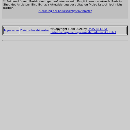
** Seitdem können Preisänderungen aufgetreten sein. Es gilt immer der aktuelle Preis im
Shop des Anbieters. Eine Echtzeit-Aktualisierung der gelisteten Preise ist technisch nicht
möglich.
Auflistung der berücksichtigten Anbieter
©
Copyright
1998-2026 by
DATA INFORM-
Impressum
Datenschutzhinweise
Datenmanagementsysteme der Informatik GmbH