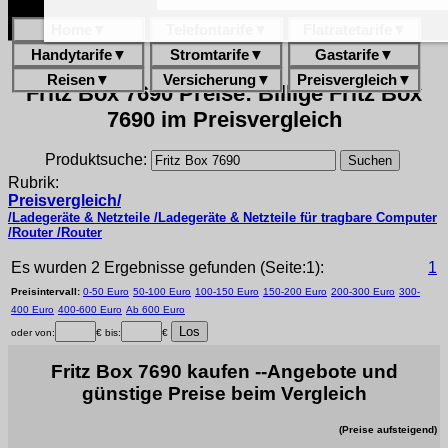
Home
▼
Telefontarife
▼
Flatratetarife
▼
Handytarife
▼
Stromtarife
▼
Gastarife
▼
Reisen
▼
Versicherung
▼
Preisvergleich
▼
Fritz Box 7690 Preise: Billige Fritz Box
7690 im Preisvergleich
Produktsuche:
Rubrik:
Preisvergleich/
/Ladegeräte & Netzteile /Ladegeräte & Netzteile für tragbare Computer
/Router /Router
Es wurden 2 Ergebnisse gefunden (Seite:1):
1
Preisintervall:
0-50 Euro
50-100 Euro
100-150 Euro
150-200 Euro
200-300 Euro
300-
400 Euro
400-600 Euro
Ab 600 Euro
oder von:
€ bis:
€
Fritz Box 7690 kaufen --Angebote und
günstige Preise beim Vergleich
(Preise aufsteigend)