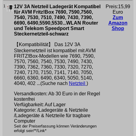
1
12V 3A Netzteil Ladegerät Kompatibel
Preis:15,99
für AVM Fritz!Box 7690, 7590,7560,
Euro
7540, 7530, 7510, 7490, 7430, 7390,
Zum
6690, 6490,5590,5530...WLAN Router
Amazon
und Telekom Speedport Smart
Shop
Steckernetzteil-schwarz
【Kompatibilität】 Das 12V 3A
Steckernetzteil ist kompatibel mit AVM
FRITZ!Box-Modellen wie 7690, 7590,
7570, 7560, 7540, 7530, 7490, 7430,
7390, 7362, 7360, 7330, 7320, 7270,
7240, 7170, 7150, 7141, 7140, 7050,
6660, 6360, 6490, 6340, 5050, 5140,
4040, 402 ...(Suche nach
Netzteil
)
Versandkosten: Ab 30 Euro in der Regel
kostenfrei
Verfügbarkeit: Auf Lager
Kategorie: /Ladegeräte & Netzteile
/Ladegeräte & Netzteile für tragbare
Computer
Seit der Preiserfassung können Veränderungen
erfolgt sein**/Link*