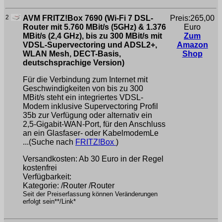
2
AVM FRITZ!Box 7690 (Wi-Fi 7 DSL-
Preis:265,00
Router mit 5.760 MBit/s (5GHz) & 1.376
Euro
MBit/s (2,4 GHz), bis zu 300 MBit/s mit
Zum
VDSL-Supervectoring und ADSL2+,
Amazon
WLAN Mesh, DECT-Basis,
Shop
deutschsprachige Version)
Für die Verbindung zum Internet mit
Geschwindigkeiten von bis zu 300
MBit/s steht ein integriertes VDSL-
Modem inklusive Supervectoring Profil
35b zur Verfügung oder alternativ ein
2,5-Gigabit-WAN-Port, für den Anschluss
an ein Glasfaser- oder KabelmodemLe
...(Suche nach
FRITZ!Box
)
Versandkosten: Ab 30 Euro in der Regel
kostenfrei
Verfügbarkeit:
Kategorie: /Router /Router
Seit der Preiserfassung können Veränderungen
erfolgt sein**/Link*