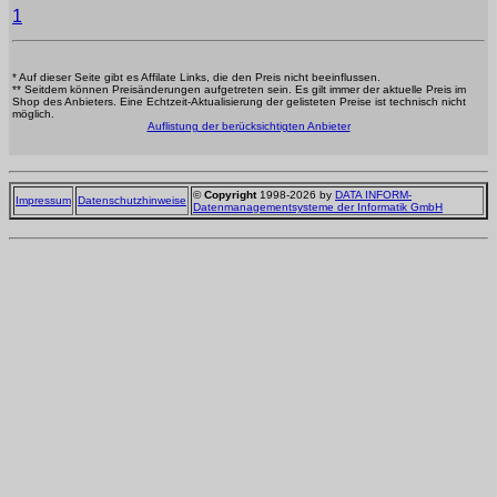
1
* Auf dieser Seite gibt es Affilate Links, die den Preis nicht beeinflussen.
** Seitdem können Preisänderungen aufgetreten sein. Es gilt immer der aktuelle Preis im
Shop des Anbieters. Eine Echtzeit-Aktualisierung der gelisteten Preise ist technisch nicht
möglich.
Auflistung der berücksichtigten Anbieter
©
Copyright
1998-2026 by
DATA INFORM-
Impressum
Datenschutzhinweise
Datenmanagementsysteme der Informatik GmbH