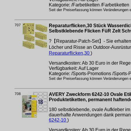
Kategorie: /Farbetiketten /Farbetiketten
Seit der Preiserfassung können Veränderungen er
707
Reparaturflicken,30 Stück Wasserdic
Selbstklebende Flicken FüR Zelt Sc
?【Reparatur-Patch-Set】- Sie erhalten 3
Löcher und Risse an Outdoor-Ausrüstun
Reparaturflicken,30
)
Versandkosten: Ab 30 Euro in der Regel
Verfügbarkeit: Auf Lager
Kategorie: /Sports-Promotions /Sports-
Seit der Preiserfassung können Veränderungen er
708
AVERY Zweckform 6242-10 Ovale Etike
Produktetiketten, permanent haftende
180 selbstklebende, ovale Aufkleber im
dauerhafte Anwendungen dank permanent
6242-10
)
Versandkosten: Ab 30 Euro in der Regel