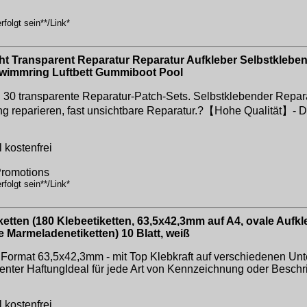
folgt sein**/Link*
ht Transparent Reparatur Reparatur Aufkleber Selbstklebe
hwimmring Luftbett Gummiboot Pool
0 transparente Reparatur-Patch-Sets. Selbstklebender Reparatu
g reparieren, fast unsichtbare Reparatur.?【Hohe Qualität】- D
 kostenfrei
Promotions
folgt sein**/Link*
tten (180 Klebeetiketten, 63,5x42,3mm auf A4, ovale Aufk
 Marmeladenetiketten) 10 Blatt, weiß
 Format 63,5x42,3mm - mit Top Klebkraft auf verschiedenen Unte
er HaftungIdeal für jede Art von Kennzeichnung oder Beschri
 kostenfrei