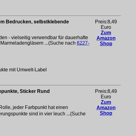
um Bedrucken, selbstklebende
Preis:8,49
Euro
Zum
n - vielseitig verwendbar für dauerhafte
Amazon
n Marmeladengläsern ...(Suche nach
6227-
Shop
ukte mit Umwelt-Label
epunkte, Sticker Rund
Preis:8,49
Euro
Zum
olle, jeder Farbpunkt hat einen
Amazon
Shop
ngspunkte sind in vier leuch ...(Suche