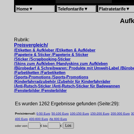
Home
▼
Telefontarife
▼
Flatratetarife
▼
Aufk
Rubrik:
Preisvergleich/
/Etiketten & Aufkleber /Etiketten & Aufkleber
/Papeterie & Sticker /Papeterie & Sticker
/Sticker /Scrapbooking-Sticker
/Skins zum Aufkleben /Handyskins zum Aufkleben
/Bürobedarf & Schreibwaren: Produkte mit Umwelt-Label /Bürob
/Farbetiketten /Farbetiketten
/Sports-Promotions /Sports-Promotions
/Kinderfahrradzubehör /Zubehör für Kinderfahrräder
/Anti-Rutsch-Sticker /Anti-Rutsch-Sticker für Badewannen
/Fensterbilder /Fensterbilder
Es wurden 1262 Ergebnisse gefunden (Seite:29):
Preisintervall:
0-50 Euro
50-100 Euro
100-150 Euro
150-200 Euro
200-300 Euro
3
400 Euro
400-600 Euro
Ab 600 Euro
oder von:
€ bis:
€