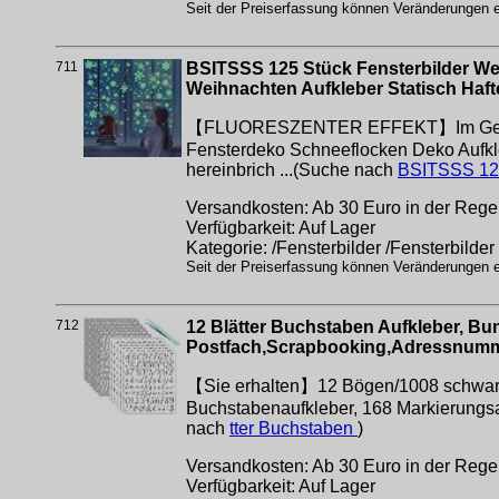
Seit der Preiserfassung können Veränderungen er
711
BSITSSS 125 Stück Fensterbilder We
Weihnachten Aufkleber Statisch Haf
【FLUORESZENTER EFFEKT】Im Gegensat
Fensterdeko Schneeflocken Deko Aufkl
hereinbrich ...(Suche nach
BSITSSS 1
Versandkosten: Ab 30 Euro in der Regel
Verfügbarkeit: Auf Lager
Kategorie: /Fensterbilder /Fensterbilder
Seit der Preiserfassung können Veränderungen er
712
12 Blätter Buchstaben Aufkleber, Bu
Postfach,Scrapbooking,Adressnumm
【Sie erhalten】12 Bögen/1008 schwarz/
Buchstabenaufkleber, 168 Markierungsau
nach
tter Buchstaben
)
Versandkosten: Ab 30 Euro in der Regel
Verfügbarkeit: Auf Lager