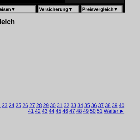
eisen
▼
Versicherung
▼
Preisvergleich
▼
leich
2
23
24
25
26
27
28
29
30
31
32
33
34
35
36
37
38
39
40
41
42
43
44
45
46
47
48
49
50
51
Weiter ►