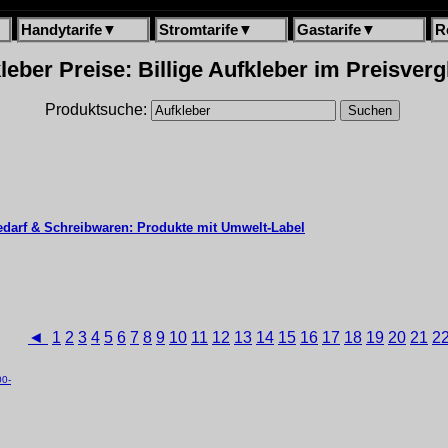
Handytarife
▼
Stromtarife
▼
Gastarife
▼
R
leber Preise: Billige Aufkleber im Preisverg
Produktsuche:
edarf & Schreibwaren: Produkte mit Umwelt-Label
◄
1
2
3
4
5
6
7
8
9
10
11
12
13
14
15
16
17
18
19
20
21
2
00-