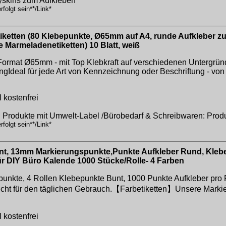
yskins zum Aufkleben
folgt sein**/Link*
etten (80 Klebepunkte, Ø65mm auf A4, runde Aufkleber z
 Marmeladenetiketten) 10 Blatt, weiß
Format Ø65mm - mit Top Klebkraft auf verschiedenen Untergründe
Ideal für jede Art von Kennzeichnung oder Beschriftung - vo
 kostenfrei
: Produkte mit Umwelt-Label /Bürobedarf & Schreibwaren: Prod
folgt sein**/Link*
nt, 13mm Markierungspunkte,Punkte Aufkleber Rund, Kleb
r DIY Büro Kalende 1000 Stücke/Rolle- 4 Farben
nkte, 4 Rollen Klebepunkte Bunt, 1000 Punkte Aufkleber pro R
ht für den täglichen Gebrauch.【Farbetiketten】Unsere Markieru
 kostenfrei