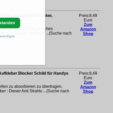
litter Schaumstoff Sticker,
Preis:8,49
Euro
rstanden
Zum
ben sortiertLeichtes, weiches
Amazon
off, zum Basteln und Wört ...(Suche nach
Shop
twendigen
Aufkleber Blocker Schild für Handys
Preis:8,49
Euro
Zum
llen zu absorbieren zu übertragen,
Amazon
r : Dieser Anti Strahlu ...(Suche nach
Shop