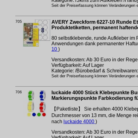
Kategorie: /Skins zum Aufkleben /Hand
Seit der Preiserfassung können Veränderungen er
705
AVERY Zweckform 6227-10 Runde Etik
Produktetiketten, permanent haftende
80 selbstklebende, runde Aufkleber im 
Anwendungen dank permanenter Haftung
10
)
Versandkosten: Ab 30 Euro in der Regel
Verfügbarkeit: Auf Lager
Kategorie: /Bürobedarf & Schreibwaren
Seit der Preiserfassung können Veränderungen er
706
luckaide 4000 Stück Klebepunkte Bu
Markierungspunkte Farbkodierung fü
【Paketliste】 Sie erhalten 4000 Klebepu
Durchmesser von 13 mm, die Menge reic
nach
luckaide 4000
)
Versandkosten: Ab 30 Euro in der Regel
Verfügbarkeit: Auf Lager