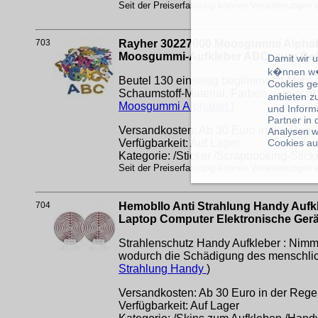
Seit der Preiserfassung können Veränderungen er
703
Rayher 30227000 Moosgummi Alphabet 
Moosgummi-Aufkleber ABC, zum Dek
Damit wir 
k�nnen w�
Beutel 130 einseitig beglimmerte Moosg
Cookies ge
Schaumstoff-Material, Farben gemischt i
anbieten z
Moosgummi Alphabet
)
und Inform
Partner in
Versandkosten: Ab 30 Euro in der Regel
Analysen w
Cookies au
Verfügbarkeit: Auf Lager
Kategorie: /Sticker /Scrapbooking-Stick
Seit der Preiserfassung können Veränderungen er
704
Hemobllo Anti Strahlung Handy Aufkl
Laptop Computer Elektronische Gerä
Strahlenschutz Handy Aufkleber : Nimmt
wodurch die Schädigung des menschliche
Strahlung Handy
)
Versandkosten: Ab 30 Euro in der Regel
Verfügbarkeit: Auf Lager