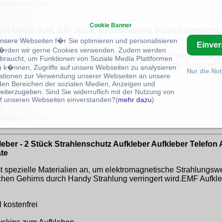
folgt sein**/Link*
Cookie Banner
Glitter, 3cm, 130 Stück, selbstklebend, Farben gemischt, G
orieren
unsere Webseiten f�r Sie optimieren und personalisieren
Einve
rden wir gerne Cookies verwenden. Zudem werden
ummi-Buchstaben, selbstklebend, 3 cm, Stärke 2 mm, Glitzerfar
braucht, um Funktionen von Soziale Media Plattformen
n grün, blau, pink, gold, silberKlebe-ABC aus Glitter-Schaumst
u k�nnen, Zugriffe auf unsere Webseiten zu analysieren
Nur die No
ationen zur Verwendung unserer Webseiten an unsere
 den Bereichen der sozialen Medien, Anzeigen und
 kostenfrei
eiterzugeben. Sind Sie widerruflich mit der Nutzung von
f unseren Webseiten einverstanden?(
mehr dazu
)
er
folgt sein**/Link*
eber - 2 Stück Strahlenschutz Aufkleber Aufkleber Telefon 
te
 spezielle Materialien an, um elektromagnetische Strahlungswe
n Gehirns durch Handy Strahlung verringert wird.EMF Aufklebe
 kostenfrei