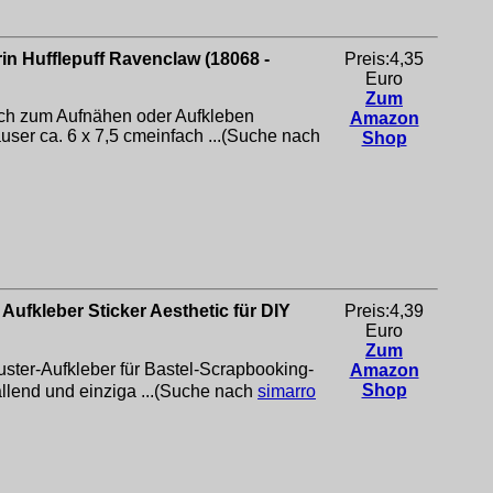
in Hufflepuff Ravenclaw (18068 -
Preis:4,35
Euro
Zum
Auch zum Aufnähen oder Aufkleben
Amazon
ser ca. 6 x 7,5 cmeinfach ...(Suche nach
Shop
ufkleber Sticker Aesthetic für DIY
Preis:4,39
Euro
Zum
ter-Aufkleber für Bastel-Scrapbooking-
Amazon
Shop
fallend und einziga ...(Suche nach
simarro