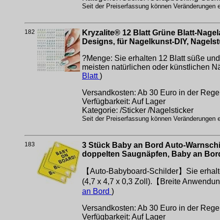
Seit der Preiserfassung können Veränderungen er
182
Kryzalite® 12 Blatt Grüne Blatt-Nagel
Designs, für Nagelkunst-DIY, Nagels
?Menge: Sie erhalten 12 Blatt süße und
meisten natürlichen oder künstlichen N
Blatt
)
Versandkosten: Ab 30 Euro in der Regel
Verfügbarkeit: Auf Lager
Kategorie: /Sticker /Nagelsticker
Seit der Preiserfassung können Veränderungen er
183
3 Stück Baby an Bord Auto-Warnschil
doppelten Saugnäpfen, Baby an Bord
【Auto-Babyboard-Schilder】Sie erhalte
(4,7 x 4,7 x 0,3 Zoll).【Breite Anwend
an Bord
)
Versandkosten: Ab 30 Euro in der Regel
Verfügbarkeit: Auf Lager