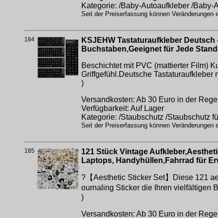
Kategorie: /Baby-Autoaufkleber /Baby-
Seit der Preiserfassung können Veränderungen er
184
KSJEHW Tastaturaufkleber Deutsch - 
Buchstaben,Geeignet für Jede Standa
Beschichtet mit PVC (mattierter Film) K
Griffgefühl.Deutsche Tastaturaufkleber
)
Versandkosten: Ab 30 Euro in der Regel
Verfügbarkeit: Auf Lager
Kategorie: /Staubschutz /Staubschutz f
Seit der Preiserfassung können Veränderungen er
185
121 Stück Vintage Aufkleber,Aestheti
Laptops, Handyhüllen,Fahrrad für E
?【Aesthetic Sticker Set】Diese 121 ae
ournaling Sticker die Ihren vielfältig
)
Versandkosten: Ab 30 Euro in der Regel