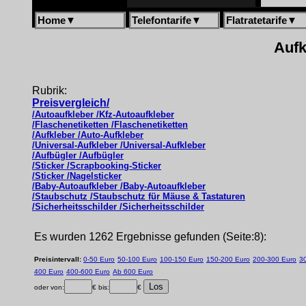
Home
▼
Telefontarife
▼
Flatratetarife
▼
Aufk
Rubrik:
Preisvergleich/
/Autoaufkleber /Kfz-Autoaufkleber
/Flaschenetiketten /Flaschenetiketten
/Aufkleber /Auto-Aufkleber
/Universal-Aufkleber /Universal-Aufkleber
/Aufbügler /Aufbügler
/Sticker /Scrapbooking-Sticker
/Sticker /Nagelsticker
/Baby-Autoaufkleber /Baby-Autoaufkleber
/Staubschutz /Staubschutz für Mäuse & Tastaturen
/Sicherheitsschilder /Sicherheitsschilder
Es wurden 1262 Ergebnisse gefunden (Seite:8):
Preisintervall:
0-50 Euro
50-100 Euro
100-150 Euro
150-200 Euro
200-300 Euro
3
400 Euro
400-600 Euro
Ab 600 Euro
oder von:
€ bis:
€