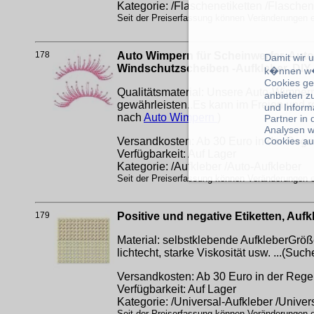
Kategorie: /Flaschenetiketten /Flaschen
Seit der Preiserfassung können Veränderungen er
178
Auto Wimpern für Scheinwerfer, Aut
Damit wir 
Windschutzscheiben -Aufkleber, DIY
k�nnen w�
Cookies ge
Qualitätsmaterial: Unsere Auto-Wimper
anbieten z
gewährleisten..Es kann im Freien und 
und Inform
nach
Auto Wimpern
)
Partner in
Analysen w
Cookies au
Versandkosten: Ab 30 Euro in der Regel
Verfügbarkeit: Auf Lager
Kategorie: /Aufkleber /Auto-Aufkleber
Seit der Preiserfassung können Veränderungen er
179
Positive und negative Etiketten, Auf
Material: selbstklebende AufkleberGröße
lichtecht, starke Viskosität usw. ...(Su
Versandkosten: Ab 30 Euro in der Regel
Verfügbarkeit: Auf Lager
Kategorie: /Universal-Aufkleber /Univer
Seit der Preiserfassung können Veränderungen er