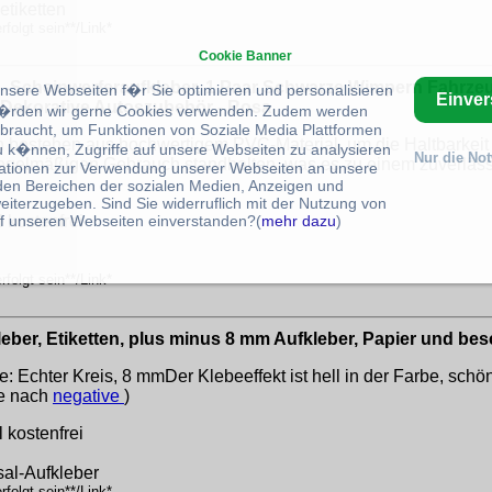
etiketten
folgt sein**/Link*
Cookie Banner
o -Scheinwerferaufkleber, 1 Paar Schwarze Wimpern Fahrze
unsere Webseiten f�r Sie optimieren und personalisieren
Einve
 Dekorative Autoszubehör - Rosa
rden wir gerne Cookies verwenden. Zudem werden
braucht, um Funktionen von Soziale Media Plattformen
n bestehen aus hochwertigem PVC-Material, um die Haltbarkei
u k�nnen, Zugriffe auf unsere Webseiten zu analysieren
Nur die No
regelmäßigen Gebrauch standhalten, was es zu einem zuverläss
ationen zur Verwendung unserer Webseiten an unsere
 den Bereichen der sozialen Medien, Anzeigen und
eiterzugeben. Sind Sie widerruflich mit der Nutzung von
f unseren Webseiten einverstanden?(
mehr dazu
)
 kostenfrei
folgt sein**/Link*
kleber, Etiketten, plus minus 8 mm Aufkleber, Papier und be
: Echter Kreis, 8 mmDer Klebeeffekt ist hell in der Farbe, schön
che nach
negative
)
 kostenfrei
sal-Aufkleber
folgt sein**/Link*