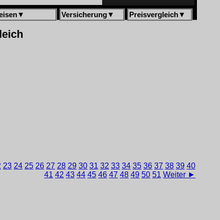
eisen
▼
Versicherung
▼
Preisvergleich
▼
leich
2
23
24
25
26
27
28
29
30
31
32
33
34
35
36
37
38
39
40
41
42
43
44
45
46
47
48
49
50
51
Weiter ►