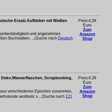
utsche Ersatz Aufkleber mit Weißen
Preis:4,39
Euro
Zum
 Wasserbeständigkeit und angenehmes
Amazon
eißen Buchstaben. ...(Suche nach
Deutsch
Shop
eln Deko,Wasserflaschen, Scrapbooking,
Preis:4,39
Euro
Zum
nte aus verschiedenen Epochen zusammen,
Amazon
Shop
erholende aesthetic s ...(Suche nach
121