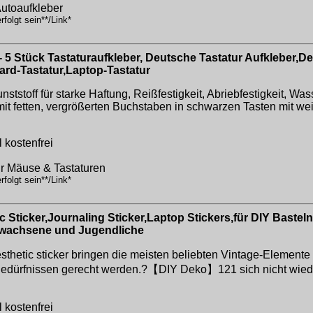
Autoaufkleber
folgt sein**/Link*
5 Stück Tastaturaufkleber, Deutsche Tastatur Aufkleber,De
rd-Tastatur,Laptop-Tastatur
unststoff für starke Haftung, Reißfestigkeit, Abriebfestigkeit,
 mit fetten, vergrößerten Buchstaben in schwarzen Tasten mit w
 kostenfrei
ür Mäuse & Tastaturen
folgt sein**/Link*
c Sticker,Journaling Sticker,Laptop Stickers,für DIY Bast
rwachsene und Jugendliche
sthetic sticker bringen die meisten beliebten Vintage-Eleme
en Bedürfnissen gerecht werden.?【DIY Deko】121 sich nicht wied
 kostenfrei