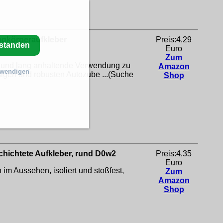
ugkörperaufkleber
Preis:4,29
rstanden
Euro
Zum
t und lang anhaltende Verwendung zu
Amazon
twendigen
igen und robusten Autozube ...(Suche
Shop
schichtete Aufkleber, rund D0w2
Preis:4,35
Euro
 im Aussehen, isoliert und stoßfest,
Zum
Amazon
Shop