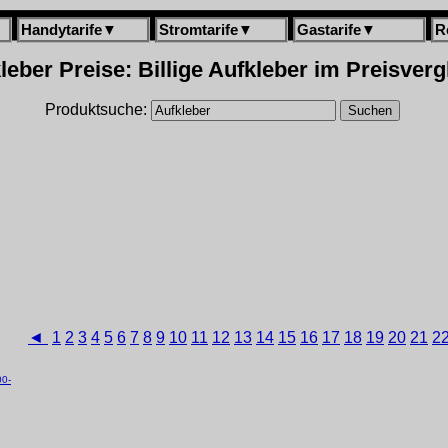
Handytarife
▼
Stromtarife
▼
Gastarife
▼
R
leber Preise: Billige Aufkleber im Preisverg
Produktsuche:
◄
1
2
3
4
5
6
7
8
9
10
11
12
13
14
15
16
17
18
19
20
21
2
00-