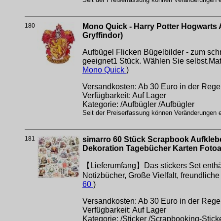
180
Mono Quick - Harry Potter Hogwarts A
Gryffindor)
Aufbügel Flicken Bügelbilder - zum sc
geeignet1 Stück. Wählen Sie selbst.Mat
Mono Quick
)
Versandkosten: Ab 30 Euro in der Regel
Verfügbarkeit: Auf Lager
Kategorie: /Aufbügler /Aufbügler
Seit der Preiserfassung können Veränderungen er
181
simarro 60 Stück Scrapbook Aufklebe
Dekoration Tagebücher Karten Foto
【Lieferumfang】Das stickers Set enthä
Notizbücher, Große Vielfalt, freundlich
60
)
Versandkosten: Ab 30 Euro in der Regel
Verfügbarkeit: Auf Lager
Kategorie: /Sticker /Scrapbooking-Stick