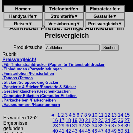
Home
▼
Telefontarife
▼
Flatratetarife
▼
Handytarife
▼
Stromtarife
▼
Gastarife
▼
Reisen
▼
Versicherung
▼
Preisvergleich
▼
Aufkleber Preise: Billige Aufkleber im
Preisvergleich
Produktsuche:
Rubrik:
Preisvergleich/
/Für Tintenstrahldrucker /Papier für Tintenstrahldrucker
/Einladungen /Partyeinladungen
/Fensterfolien /Fensterfolien
/Tattoos /Tattoos
/Sticker /Scrapbooking-Sticker
/Papeterie & Sticker /Papeterie & Sticker
/Geschenktaschen /Geschenktaschen
/Computer-Etiketten /Computer-Etiketten
/Parkscheiben /Parkscheiben
/Hausnummern /Hausnummern
◄
1
2
3
4
5
6
7
8
9
10
11
12
13
14
15
Es wurden 1262
16
17
18
19
20
21
22
23
24
25
26
27
Ergebnisse
28
29
30
31
32
33
34
35
36
37
38
39
gefunden
40
41
42
43
44
45
46
47
48
49
50
51