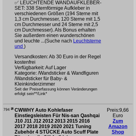
✅ LEUCHTENDE WANDAUFKLEBER-
SET: 338 Sternförmige Aufkleber in
verschiedenen Größen (194 Sterne mit
1,3 cm Durchmesser, 120 Sterne mit 1,5
cm Durchmesser und 24 Sterne mit 2,5
cm Durchmesser). Als Bonus erhalten
Sie außerdem einen wunderschönen
und leuchte ...(Suche nach
Leuchtsterne
und
)
Versandkosten: Ab 30 Euro in der Regel
kostenfrei
Verfügbarkeit: Auf Lager
Kategorie: /Wandsticker & Wandfiguren
/Wandsticker für Baby- &
Kleinkinderzimmer
Seit der Preiserfassung können Veränderungen
erfolgt sein**/Link*
794
CWWHY Auto Kohlefaser
Preis:9,66
Einstiegsleisten Für Nis-san Qashqai
Euro
J10 J11 J12 2012 2013 2015 2016
Zum
2017 2018 2019 2020 2021 Tuning
Amazon
Zubehör 4 STÜCKE Auto Scuff Plate
Shop