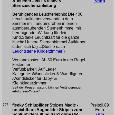
Aufkleber - Inkl. Kreativ &
Shop
Sternzeichenanleitung
Beruhigendes Leuchterlebnis: Die 400
Leuchtaufkleber verwandeln dein
Zimmer im Handumdrehen in einen
atemberaubenden Sternenhimmel mit
beruhigender Wirkung für dein
Kind.Starke Leuchtkraft für die ganze
Nacht: Unsere Sternenhimmel Aufkleber
laden sich täg ...(Suche nach
Leuchtsterne Kinderzimmer
)
Versandkosten: Ab 30 Euro in der Regel
kostenfrei
Verfügbarkeit: Auf Lager
Kategorie: /Wandsticker & Wandfiguren
/Wandsticker für Baby- &
Kleinkinderzimmer
Seit der Preiserfassung können Veränderungen
erfolgt sein**/Link*
797
fleeky Schlupflider Stripes Magic -
Preis:9,89
unsichtbare Augenlider Stripes zum
Euro
Schlupflider-Lifting ganz ohne OP,
Zum