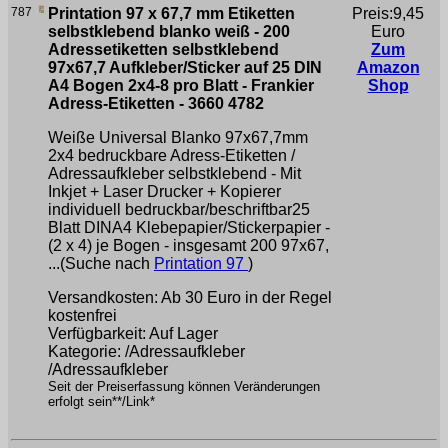
787
Printation 97 x 67,7 mm Etiketten
Preis:9,45
selbstklebend blanko weiß - 200
Euro
Adressetiketten selbstklebend
Zum
97x67,7 Aufkleber/Sticker auf 25 DIN
Amazon
A4 Bogen 2x4-8 pro Blatt - Frankier
Shop
Adress-Etiketten - 3660 4782
Weiße Universal Blanko 97x67,7mm
2x4 bedruckbare Adress-Etiketten /
Adressaufkleber selbstklebend - Mit
Inkjet + Laser Drucker + Kopierer
individuell bedruckbar/beschriftbar25
Blatt DINA4 Klebepapier/Stickerpapier -
(2 x 4) je Bogen - insgesamt 200 97x67,
...(Suche nach
Printation 97
)
Versandkosten: Ab 30 Euro in der Regel
kostenfrei
Verfügbarkeit: Auf Lager
Kategorie: /Adressaufkleber
/Adressaufkleber
Seit der Preiserfassung können Veränderungen
erfolgt sein**/Link*