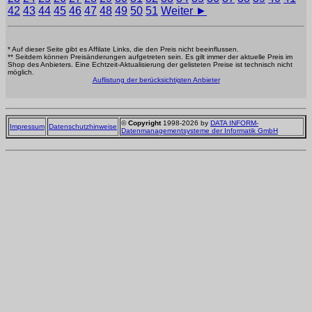
42
43
44
45
46
47
48
49
50
51
Weiter ►
* Auf dieser Seite gibt es Affilate Links, die den Preis nicht beeinflussen.
** Seitdem können Preisänderungen aufgetreten sein. Es gilt immer der aktuelle Preis im
Shop des Anbieters. Eine Echtzeit-Aktualisierung der gelisteten Preise ist technisch nicht
möglich.
Auflistung der berücksichtigten Anbieter
©
Copyright
1998-2026 by
DATA INFORM-
Impressum
Datenschutzhinweise
Datenmanagementsysteme der Informatik GmbH