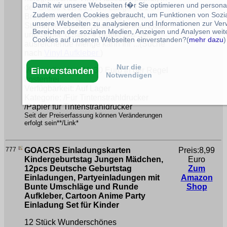
Damit wir unsere Webseiten f�r Sie optimieren und person
der Größe von 29.7 cm Länge x 21 cm
Zudem werden Cookies gebraucht, um Funktionen von Sozial
Breite, es gibt gebrochenes Glas,
unsere Webseiten zu analysieren und Informationen zur Ve
Strohlinie, Sterne, Sesam-Punkte, Laser
Bereichen der sozialen Medien, Anzeigen und Analysen weite
und Silber, 6 Stile, 4 Blätter pro Stil,
Cookies auf unseren Webseiten einverstanden?(
mehr dazu
)
ausreichende Menge kann Ihr ...(Suche
nach
Vinyl Aufkleber
)
Nur die
Einverstanden
Versandkosten: Ab 30 Euro in der Regel
Notwendigen
kostenfrei
Verfügbarkeit: Auf Lager
Kategorie: /Für Tintenstrahldrucker
/Papier für Tintenstrahldrucker
Seit der Preiserfassung können Veränderungen
erfolgt sein**/Link*
777
GOACRS Einladungskarten
Preis:8,99
Kindergeburtstag Jungen Mädchen,
Euro
12pcs Deutsche Geburtstag
Zum
Einladungen, Partyeinladungen mit
Amazon
Bunte Umschläge und Runde
Shop
Aufkleber, Cartoon Anime Party
Einladung Set für Kinder
12 Stück Wunderschönes