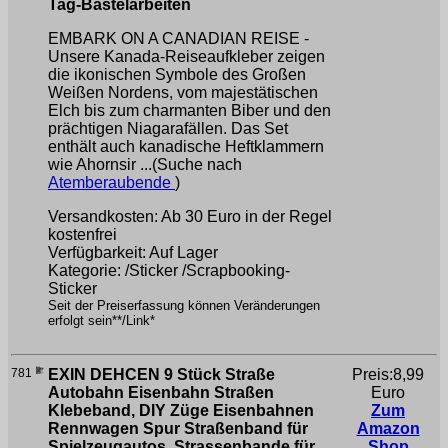
Tag-Bastelarbeiten
EMBARK ON A CANADIAN REISE -
Unsere Kanada-Reiseaufkleber zeigen
die ikonischen Symbole des Großen
Weißen Nordens, vom majestätischen
Elch bis zum charmanten Biber und den
prächtigen Niagarafällen. Das Set
enthält auch kanadische Heftklammern
wie Ahornsir ...(Suche nach
Atemberaubende
)
Versandkosten: Ab 30 Euro in der Regel
kostenfrei
Verfügbarkeit: Auf Lager
Kategorie: /Sticker /Scrapbooking-
Sticker
Seit der Preiserfassung können Veränderungen
erfolgt sein**/Link*
781
EXIN DEHCEN 9 Stück Straße
Preis:8,99
Autobahn Eisenbahn Straßen
Euro
Klebeband, DIY Züge Eisenbahnen
Zum
Rennwagen Spur Straßenband für
Amazon
Spielzeugautos, Strassenbande für
Shop