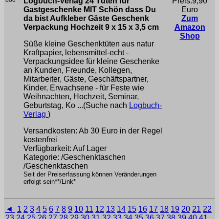
800
Logbuch-Verlag 24 Tüten für
Preis:9,90
Gastgeschenke MIT Schön dass Du
Euro
da bist Aufkleber Gäste Geschenk
Zum
Verpackung Hochzeit 9 x 15 x 3,5 cm
Amazon
Shop
Süße kleine Geschenktüten aus natur
Kraftpapier, lebensmittel-echt -
Verpackungsidee für kleine Geschenke
an Kunden, Freunde, Kollegen,
Mitarbeiter, Gäste, Geschäftspartner,
Kinder, Erwachsene - für Feste wie
Weihnachten, Hochzeit, Seminar,
Geburtstag, Ko ...(Suche nach
Logbuch-
Verlag
)
Versandkosten: Ab 30 Euro in der Regel
kostenfrei
Verfügbarkeit: Auf Lager
Kategorie: /Geschenktaschen
/Geschenktaschen
Seit der Preiserfassung können Veränderungen
erfolgt sein**/Link*
◄
1
2
3
4
5
6
7
8
9
10
11
12
13
14
15
16
17
18
19
20
21
22
23
24
25
26
27
28
29
30
31
32
33
34
35
36
37
38
39
40
41