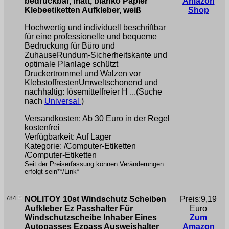
bedruckbar, matt, blanko Papier
Amazon
Klebeetiketten Aufkleber, weiß
Shop
Hochwertig und individuell beschriftbar
für eine professionelle und bequeme
Bedruckung für Büro und
ZuhauseRundum-Sicherheitskante und
optimale Planlage schützt
Druckertrommel und Walzen vor
KlebstoffrestenUmweltschonend und
nachhaltig: lösemittelfreier H ...(Suche
nach
Universal
)
Versandkosten: Ab 30 Euro in der Regel
kostenfrei
Verfügbarkeit: Auf Lager
Kategorie: /Computer-Etiketten
/Computer-Etiketten
Seit der Preiserfassung können Veränderungen
erfolgt sein**/Link*
784
NOLITOY 10st Windschutz Scheiben
Preis:9,19
Aufkleber Ez Passhalter Für
Euro
Windschutzscheibe Inhaber Eines
Zum
Autopasses Ezpass Ausweishalter
Amazon