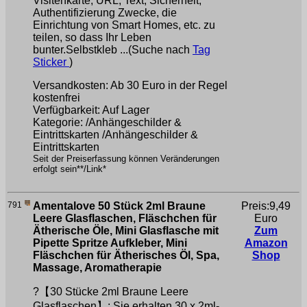
Visitenkarte, URL, Text, Sicherheit,
Authentifizierung Zwecke, die
Einrichtung von Smart Homes, etc. zu
teilen, so dass Ihr Leben
bunter.Selbstkleb ...(Suche nach
Tag
Sticker
)
Versandkosten: Ab 30 Euro in der Regel
kostenfrei
Verfügbarkeit: Auf Lager
Kategorie: /Anhängeschilder &
Eintrittskarten /Anhängeschilder &
Eintrittskarten
Seit der Preiserfassung können Veränderungen
erfolgt sein**/Link*
791
Amentalove 50 Stück 2ml Braune
Preis:9,49
Leere Glasflaschen, Fläschchen für
Euro
Ätherische Öle, Mini Glasflasche mit
Zum
Pipette Spritze Aufkleber, Mini
Amazon
Fläschchen für Ätherisches Öl, Spa,
Shop
Massage, Aromatherapie
?【30 Stücke 2ml Braune Leere
Glasflaschen】: Sie erhalten 30 x 2ml-