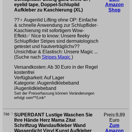
eyelid tape, Doppel-Schluplid
Amazon
Aufkleber zu Kaschierung (XL)
Shop
??‍♀️ Augenlid Lifting ohne OP: Einfache
& schnelle Anwendung zur Schlupflider-
Kaschierung mit sofortigem Wow-
Effekt✅ Nice to know: Unsere fleeky
Schlupflider Stripes sind dermatologisch
getestet und hautverträglichv??
Unsichtbar & Elastisch: Unsere Magic ...
(Suche nach
Stripes Magic
)
Versandkosten: Ab 30 Euro in der Regel
kostenfrei
Verfügbarkeit: Auf Lager
Kategorie: /Augenlidklebeband
/Augenlidklebeband
Seit der Preiserfassung können Veränderungen
erfolgt sein**/Link*
798
SUPERDANT Lustige Waschen Sie
Preis:9,89
Ihre Hände Herz Mama Zitat
Euro
Schriftzug Wandaufkleber Wand
Zum
Wasserdicht Vinyl Kunst Aufkleber
Amazon