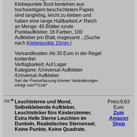
Klebepunkte Bunt bestehen aus
hochwertigem beschichtetem Papier,
sind langlebig, leicht zu kleben und
haben eine lange Haltbarkeit.✔ Reich
an Menge: 40 Blätter runde
Punktaufkleber, 16 Farben, 100
Aufkleber pro Blatt, insgesamt ...(Suche
nach
Klebepunkte 10mm
)
Versandkosten: Ab 30 Euro in der Regel
kostenfrei
Verfügbarkeit: Auf Lager
Kategorie: /Universal-Aufkleber
/Universal-Aufkleber
Seit der Preiserfassung können Veränderungen
erfolgt sein**/Link*
793
Leuchtsterne und Mond,
Preis:9,63
Selbstklebende Aufkleber,
Euro
Leuchtsticker fürs Kinderzimmer,
Zum
Extra Helle Sterne Leuchten im
Amazon
Dunkeln, Realistisches Sternenset.
Shop
Keine Punkte, Keine Quadrate.