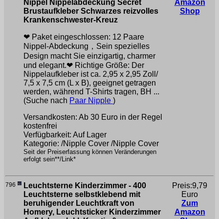
Nippel Nippelabdeckung Secret
Amazon
Brustaufkleber Schwarzes reizvolles
Shop
Krankenschwester-Kreuz
❤ Paket eingeschlossen: 12 Paare
Nippel-Abdeckung，Sein spezielles
Design macht Sie einzigartig, charmer
und elegant.❤ Richtige Größe: Der
Nippelaufkleber ist ca. 2,95 x 2,95 Zoll/
7,5 x 7,5 cm (L x B), geeignet getragen
werden, während T-Shirts tragen, BH ...
(Suche nach
Paar Nipple
)
Versandkosten: Ab 30 Euro in der Regel
kostenfrei
Verfügbarkeit: Auf Lager
Kategorie: /Nipple Cover /Nipple Cover
Seit der Preiserfassung können Veränderungen
erfolgt sein**/Link*
796
Leuchtsterne Kinderzimmer - 400
Preis:9,79
Leuchtsterne selbstklebend mit
Euro
beruhigender Leuchtkraft von
Zum
Homery, Leuchtsticker Kinderzimmer
Amazon