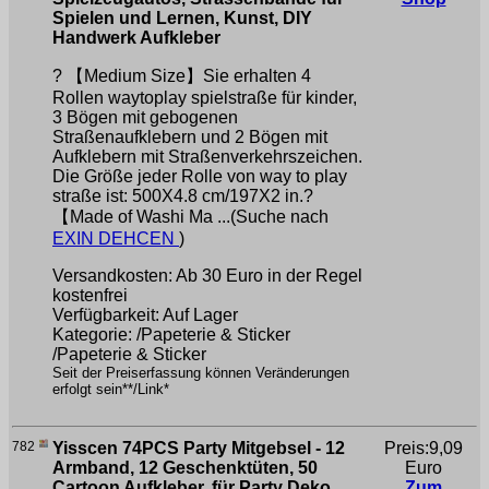
Spielen und Lernen, Kunst, DIY
Handwerk Aufkleber
? 【Medium Size】Sie erhalten 4
Rollen waytoplay spielstraße für kinder,
3 Bögen mit gebogenen
Straßenaufklebern und 2 Bögen mit
Aufklebern mit Straßenverkehrszeichen.
Die Größe jeder Rolle von way to play
straße ist: 500X4.8 cm/197X2 in.?
【Made of Washi Ma ...(Suche nach
EXIN DEHCEN
)
Versandkosten: Ab 30 Euro in der Regel
kostenfrei
Verfügbarkeit: Auf Lager
Kategorie: /Papeterie & Sticker
/Papeterie & Sticker
Seit der Preiserfassung können Veränderungen
erfolgt sein**/Link*
782
Yisscen 74PCS Party Mitgebsel - 12
Preis:9,09
Armband, 12 Geschenktüten, 50
Euro
Cartoon Aufkleber, für Party Deko
Zum