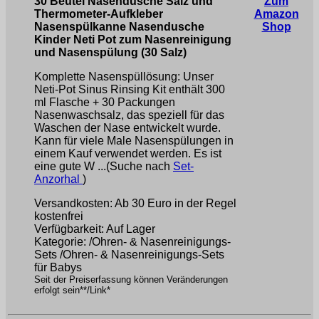
30 Beutel Nasendusche Salz und
Zum
Thermometer-Aufkleber
Amazon
Nasenspülkanne Nasendusche
Shop
Kinder Neti Pot zum Nasenreinigung
und Nasenspülung (30 Salz)
Komplette Nasenspüllösung: Unser
Neti-Pot Sinus Rinsing Kit enthält 300
ml Flasche + 30 Packungen
Nasenwaschsalz, das speziell für das
Waschen der Nase entwickelt wurde.
Kann für viele Male Nasenspülungen in
einem Kauf verwendet werden. Es ist
eine gute W ...(Suche nach
Set-
Anzorhal
)
Versandkosten: Ab 30 Euro in der Regel
kostenfrei
Verfügbarkeit: Auf Lager
Kategorie: /Ohren- & Nasenreinigungs-
Sets /Ohren- & Nasenreinigungs-Sets
für Babys
Seit der Preiserfassung können Veränderungen
erfolgt sein**/Link*