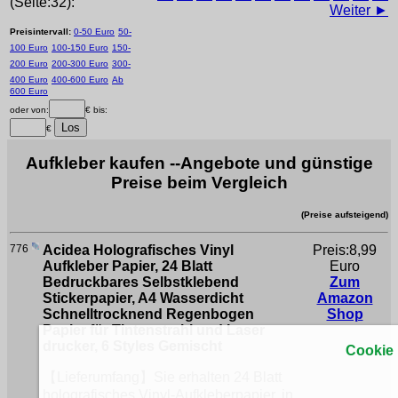
(Seite:32):
Weiter ►
Preisintervall:
0-50 Euro
50-
100 Euro
100-150 Euro
150-
200 Euro
200-300 Euro
300-
400 Euro
400-600 Euro
Ab
600 Euro
oder von:
€ bis:
€
Aufkleber kaufen --Angebote und günstige
Preise beim Vergleich
(Preise aufsteigend)
776
Acidea Holografisches Vinyl
Preis:8,99
Aufkleber Papier, 24 Blatt
Euro
Bedruckbares Selbstklebend
Zum
Stickerpapier, A4 Wasserdicht
Amazon
Schnelltrocknend Regenbogen
Shop
Papier für Tintenstrahl und Laser
drucker, 6 Styles Gemischt
Cookie
【Lieferumfang】Sie erhalten 24 Blatt
holografisches Vinyl-Aufkleberpapier, in