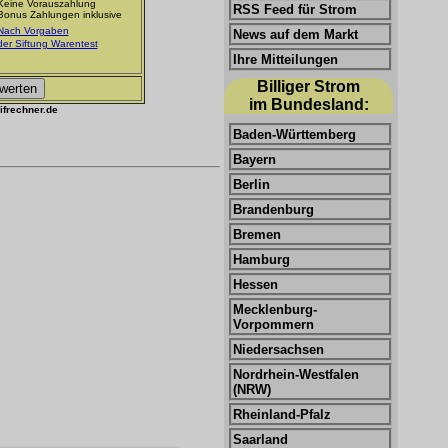
Keine Vorauszahlung
RSS Feed für Strom
Bonus Zahlungen inklusive
Nach Vorgaben
News auf dem Markt
der Siftung Warentest
Ihre Mitteilungen
Billiger Strom
im Bundesland:
ifrechner.de
Baden-Württemberg
Bayern
Berlin
Brandenburg
Bremen
Hamburg
Hessen
Mecklenburg-
Vorpommern
Niedersachsen
Nordrhein-Westfalen
(NRW)
Rheinland-Pfalz
Saarland