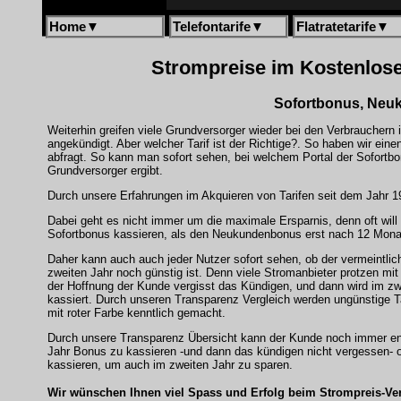
Home
▼
Telefontarife
▼
Flatratetarife
▼
Strompreise im Kostenlosen
Sofortbonus, Neuk
Weiterhin greifen viele Grundversorger wieder bei den Verbrauchern
angekündigt. Aber welcher Tarif ist der Richtige?. So haben wir eine
abfragt. So kann man sofort sehen, bei welchem Portal der Sofortb
Grundversorger ergibt.
Durch unsere Erfahrungen im Akquieren von Tarifen seit dem Jahr 1
Dabei geht es nicht immer um die maximale Ersparnis, denn oft will
Sofortbonus kassieren, als den Neukundenbonus erst nach 12 Mon
Daher kann auch auch jeder Nutzer sofort sehen, ob der vermeintlic
zweiten Jahr noch günstig ist. Denn viele Stromanbieter protzen m
der Hoffnung der Kunde vergisst das Kündigen, und dann wird im z
kassiert. Durch unseren Transparenz Vergleich werden ungünstige Ta
mit roter Farbe kenntlich gemacht.
Durch unsere Transparenz Übersicht kann der Kunde noch immer e
Jahr Bonus zu kassieren -und dann das kündigen nicht vergessen-
kassieren, um auch im zweiten Jahr zu sparen.
Wir wünschen Ihnen viel Spass und Erfolg beim Strompreis-Ver