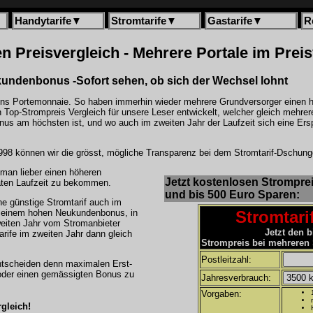
Handytarife
▼
Stromtarife
▼
Gastarife
▼
R
 Preisvergleich - Mehrere Portale im Preis
undenbonus -Sofort sehen, ob sich der Wechsel lohnt
 ins Portemonnaie. So haben immerhin wieder mehrere Grundversorger einen h
n Top-Strompreis Vergleich für unsere Leser entwickelt, welcher gleich mehrer
onus am höchsten ist, und wo auch im zweiten Jahr der Laufzeit sich eine Er
998 können wir die grösst, mögliche Transparenz bei dem Stromtarif-Dschung
 man lieber einen höheren
Jetzt kostenlosen Strompre
aten Laufzeit zu bekommen.
und bis 500 Euro Sparen:
he günstige Stromtarif auch im
it einem hohen Neukundenbonus, in
Stromtari
weiten Jahr vom Stromanbieter
Jetzt den b
rife im zweiten Jahr dann gleich
Strompreis bei mehreren 
Postleitzahl:
ntscheiden denn maximalen Erst-
 oder einen gemässigten Bonus zu
Jahresverbrauch:
Vorgaben:
gleich!