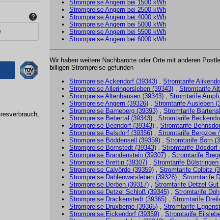
Strompreise Angern bei 1500 kWh
Strompreise Angern bei 2500 kWh
Strompreise Angern bei 4000 kWh
Strompreise Angern bei 5000 kWh
Strompreise Angern bei 5500 kWh
Strompreise Angern bei 6000 kWh
Wir haben weitere Nachbarorte oder Orte mit anderen Postle
billigen
Strompreise
gefunden
Strompreise Ackendorf (39343)
,
Stromtarife Alikendo
Strompreise Alleringersleben (39343)
,
Stromtarife Al
Strompreise Altenhausen (39343)
,
Stromtarife Ampfu
Strompreise Angern (39326)
,
Stromtarife Ausleben (
Strompreise Barneberg (39393)
,
Stromtarife Bartens
hresverbrauch,
Strompreise Bebertal (39343)
,
Stromtarife Beckendo
Strompreise Beendorf (39343)
,
Stromtarife Behnsdor
Strompreise Belsdorf (39356)
,
Stromtarife Bergzow 
Strompreise Böddensell (39359)
,
Stromtarife Born (
Strompreise Bornstedt (39343)
,
Stromtarife Bösdorf
Strompreise Brandenstein (39307)
,
Stromtarife Breg
Strompreise Brettin (39307)
,
Stromtarife Bülstringen
Strompreise Calvörde (39359)
,
Stromtarife Colbitz (
Strompreise Dahlenwarsleben (39326)
,
Stromtarife 
Strompreise Derben (39317)
,
Stromtarife Detzel Gut
Strompreise Detzel Schloß (39345)
,
Stromtarife Döh
Strompreise Drackenstedt (39365)
,
Stromtarife Drei
Strompreise Druxberge (39365)
,
Stromtarife Eggenst
Strompreise Eickendorf (39359)
,
Stromtarife Eilsleb