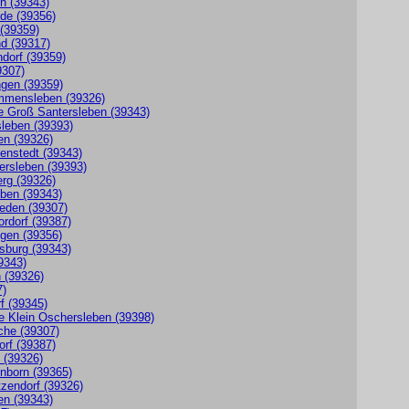
n (39343)
de (39356)
 (39359)
nd (39317)
ndorf (39359)
9307)
ngen (39359)
mmensleben (39326)
fe Groß Santersleben (39343)
sleben (39393)
en (39326)
enstedt (39343)
ersleben (39393)
erg (39326)
eben (39343)
eden (39307)
ordorf (39387)
ngen (39356)
sburg (39343)
9343)
n (39326)
7)
f (39345)
fe Klein Oschersleben (39398)
sche (39307)
orf (39387)
e (39326)
enborn (39365)
tzendorf (39326)
en (39343)