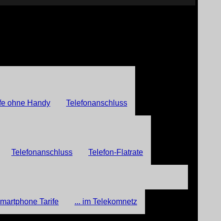
fe ohne Handy
Telefonanschluss
Telefonanschluss
Telefon-Flatrate
martphone Tarife
... im Telekomnetz