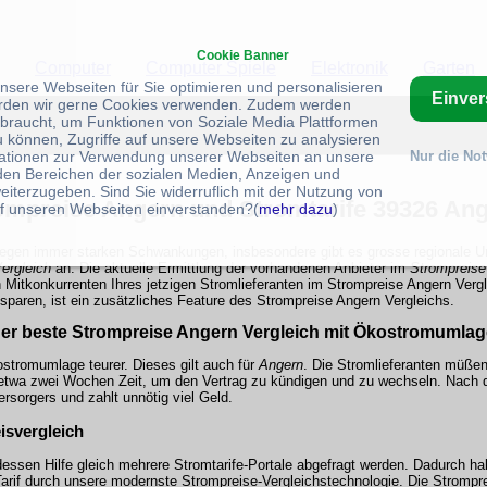
Cookie Banner
Computer
Computer Spiele
Elektronik
Garten
unsere Webseiten für Sie optimieren und personalisieren
Einve
rden wir gerne Cookies verwenden. Zudem werden
braucht, um Funktionen von Soziale Media Plattformen
u können, Zugriffe auf unsere Webseiten zu analysieren
ationen zur Verwendung unserer Webseiten an unsere
Nur die No
 den Bereichen der sozialen Medien, Anzeigen und
eiterzugeben. Sind Sie widerruflich mit der Nutzung von
ompreise Angern und Stromtarife 39326 An
f unseren Webseiten einverstanden?(
mehr dazu
)
iegen immer starken Schwankungen, insbesondere gibt es grosse regionale Unt
ergleich
an. Die aktuelle Ermittlung der vorhandenen Anbieter im
Strompreise
Mitkonkurrenten Ihres jetzigen Stromlieferanten im Strompreise Angern Verglei
paren, ist ein zusätzliches Feature des Strompreise Angern Vergleichs.
er beste Strompreise Angern Vergleich mit Ökostromumlag
stromumlage teurer. Dieses gilt auch für
Angern
. Die Stromlieferanten müße
 etwa zwei Wochen Zeit, um den Vertrag zu kündigen und zu wechseln. Nach d
rsorgers und zahlt unnötig viel Geld.
isvergleich
dessen Hilfe gleich mehrere Stromtarife-Portale abgefragt werden. Dadurch ha
arif durch unsere modernste Strompreise-Vergleichstechnologie. Die Stromprei