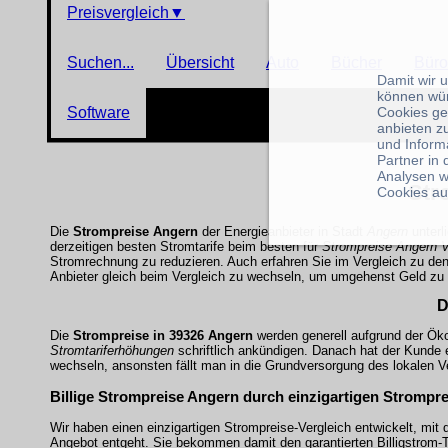
Preisvergleich
▼
Suchen...
Übersicht
Auto
Bücher
Büro
Damit wir 
können wü
Cookies ge
Software
anbieten z
und Inform
Partner in
Analysen w
Str
Cookies au
Die
Strompreise Angern
der Energieanbieter in Stadt
Angern
unterl
derzeitigen besten Stromtarife beim besten für
Strompreise Angern V
Stromrechnung zu reduzieren. Auch erfahren Sie im Vergleich zu den 
Anbieter gleich beim Vergleich zu wechseln, um umgehenst Geld zu s
D
Die
Strompreise in 39326 Angern
werden generell aufgrund der Öko
Stromtariferhöhungen
schriftlich ankündigen. Danach hat der Kunde
wechseln, ansonsten fällt man in die Grundversorgung des lokalen Ve
Billige Strompreise Angern durch einzigartigen Strompre
Wir haben einen einzigartigen Strompreise-Vergleich entwickelt, mit 
Angebot entgeht. Sie bekommen damit den garantierten Billigstrom-T