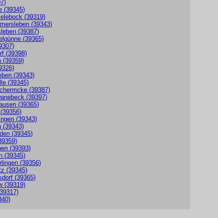
07)
e (39345)
ielebock (39319)
rmersleben (39343)
sleben (39387)
elgünne (39365)
9307)
rf (39398)
n (39359)
9326)
eben (39343)
lle (39345)
Schermcke (39387)
wanebeck (39397)
ausen (39365)
 (39356)
ingen (39343)
n (39343)
den (39345)
(39359)
ben (39393)
n (39345)
rlingen (39356)
tz (39345)
dorf (39365)
w (39319)
(39317)
340)