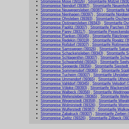
Strompreise Mose (39326)
,
Stromtarife Mützel (393
Strompreise Neindorf (39387)
,
Stromtarife Neuenhof
Strompreise Neuwegersleben (39387)
,
Stromtarife N
Strompreise Nienhagen (39397)
,
Stromtarife Nordge
Strompreise Ohrsleben (39393)
,
Stromtarife Oscher
Strompreise Ostingersleben (39343)
,
Stromtarife Ov
Strompreise Paplitz (39307)
,
Stromtarife Parchen (3
Strompreise Parey (39317)
,
Stromtarife Peseckendo
Strompreise Planken (39345)
,
Stromtarife Rätzlinge
Strompreise Redekin (39319)
,
Stromtarife Rogätz (3
Strompreise Roßdorf (39307)
,
Stromtarife Rottmersl
Strompreise Samswegen (39326)
,
Stromtarife Satue
Strompreise Schackensleben (39343)
,
Stromtarife 
Strompreise Schlagenthin (39307)
,
Stromtarife Sch
Strompreise Schwanefeld (39343)
,
Stromtarife Seeh
Strompreise Seggerde (39356)
,
Stromtarife Siestedt
Strompreise Sommersdorf (39365)
,
Stromtarife Süpl
Strompreise Tucheim (39307)
,
Stromtarife Uhrslebe
Strompreise Ummendorf (39365)
,
Stromtarife Uthmö
Strompreise Vahldorf (39345)
,
Stromtarife Velsdorf 
Strompreise Völpke (39393)
,
Stromtarife Wackersle
Strompreise Walbeck (39356)
,
Stromtarife Wedringe
Strompreise Wefensleben (39365)
,
Stromtarife Wefe
Strompreise Wegenstedt (39359)
,
Stromtarife Wiegli
Strompreise Wolmirstedt (39326)
,
Stromtarife Worms
Strompreise Wulferstedt (39387)
,
Stromtarife Wulko
Strompreise Zabakuck (39307)
,
Stromtarife Zerben 
Strompreise Zielitz (39326)
,
Stromtarife Zillbeck (39