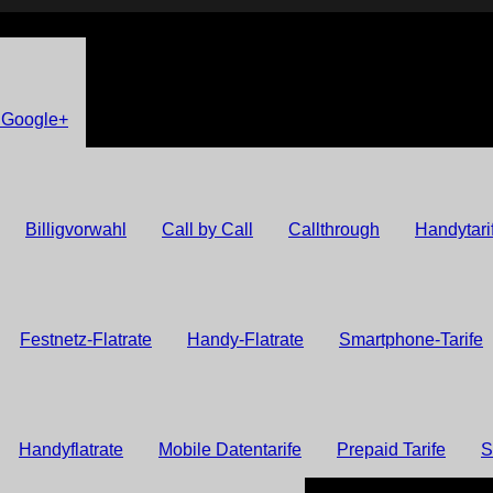
 Google+
Billigvorwahl
Call by Call
Callthrough
Handytari
Festnetz-Flatrate
Handy-Flatrate
Smartphone-Tarife
Handyflatrate
Mobile Datentarife
Prepaid Tarife
S