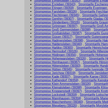
Strompreise Eimersleben (39343)
,
Stromtarife Emde
Strompreise Erxleben (39343)
,
Stromtarife Eschenro
Strompreise Etingen (39359)
,
Stromtarife Everingen
Strompreise Farsleben (39326)
,
Stromtarife Ferchla
Strompreise Flechtingen (39345)
,
Stromtarife Gehre
Strompreise Genthin (39307)
,
Stromtarife Gladau (3
Strompreise Glindenberg (39326)
,
Stromtarife Graui
Strompreise Gröningen (39397)
,
Stromtarife Groß A
Strompreise Groß Germersleben (39398)
,
Stromtari
Strompreise Großalsleben (39387)
,
Stromtarife Gun
Strompreise Güsen (39317)
,
Stromtarife Gutensweg
Strompreise Hadmersleben (39398)
,
Stromtarife Hak
Strompreise Haldensleben (39340)
,
Stromtarife Ham
Strompreise Harbke (39365)
,
Stromtarife Heinrichsb
Strompreise Hermsdorf (39326)
,
Stromtarife Hillersl
Strompreise Hödingen (39356)
,
Stromtarife Hohense
Strompreise Hohenwarsleben (39326)
,
Stromtarife H
Strompreise Hornhausen (39387)
,
Stromtarife Hörsi
Strompreise Hötensleben (39393)
,
Stromtarife Hundi
Strompreise Hütten (39345)
,
Stromtarife Ivenrode (3
Strompreise Jerichow (39319)
,
Stromtarife Jerslebe
Strompreise Kade (39307)
,
Stromtarife Karow (3930
Strompreise Kathendorf (39359)
,
Stromtarife Keindor
Strompreise Klein Ammensleben (39326)
,
Stromtari
Strompreise Kleinalsleben (39398)
,
Stromtarife Klit
Strompreise Kroppenstedt (39397)
,
Stromtarife Krott
Strompreise Lockstedt (39359)
,
Stromtarife Loitsch
Strompreise Mannhausen (39359)
,
Stromtarife Mari
Strompreise Maschenhorst (39340)
,
Stromtarife Mei
Strompreise Meseberg (39326)
,
Stromtarife Morsleb