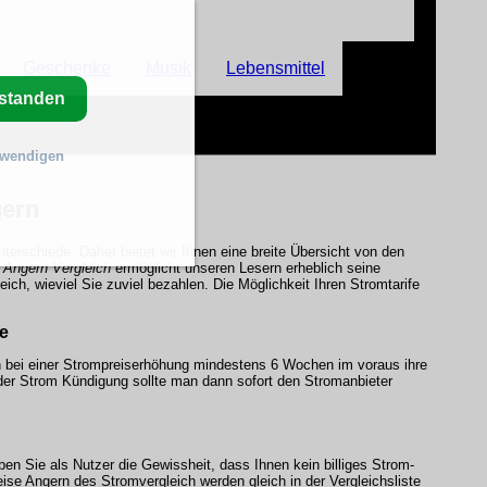
Geschenke
Musik
Lebensmittel
rstanden
twendigen
gern
erschiede. Daher bietet wir Ihnen eine breite Übersicht von den
 Angern Vergleich
ermöglicht unseren Lesern erheblich seine
ch, wieviel Sie zuviel bezahlen. Die Möglichkeit Ihren Stromtarife
e
n bei einer Strompreiserhöhung mindestens 6 Wochen im voraus ihre
er Strom Kündigung sollte man dann sofort den Stromanbieter
ben Sie als Nutzer die Gewissheit, dass Ihnen kein billiges Strom-
se Angern des Stromvergleich werden gleich in der Vergleichsliste