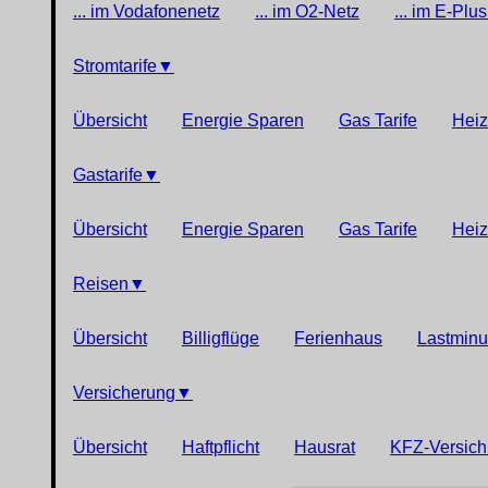
... im Vodafonenetz
... im O2-Netz
... im E-Plu
Stromtarife
▼
Übersicht
Energie Sparen
Gas Tarife
Heiz
Gastarife
▼
Übersicht
Energie Sparen
Gas Tarife
Heiz
Reisen
▼
Übersicht
Billigflüge
Ferienhaus
Lastminu
Versicherung
▼
Übersicht
Haftpflicht
Hausrat
KFZ-Versich