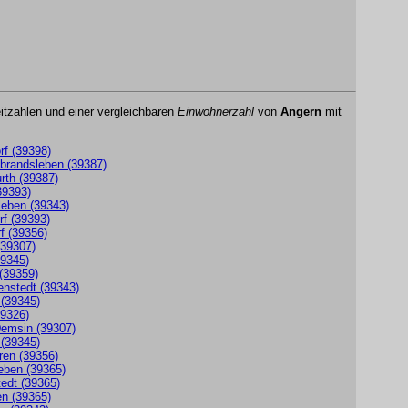
itzahlen und einer vergleichbaren
Einwohnerzahl
von
Angern
mit
rf (39398)
tbrandsleben (39387)
rth (39387)
39393)
leben (39343)
rf (39393)
f (39356)
(39307)
39345)
 (39359)
enstedt (39343)
 (39345)
39326)
Demsin (39307)
 (39345)
ren (39356)
leben (39365)
edt (39365)
en (39365)