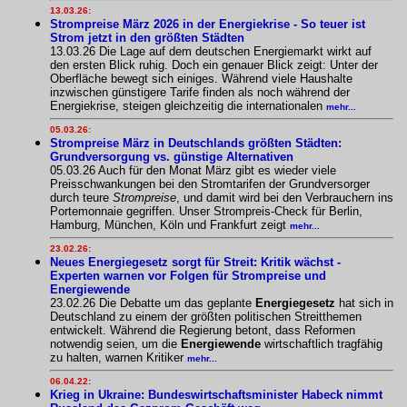
13.03.26:
Strompreise März 2026 in der Energiekrise - So teuer ist
Strom jetzt in den größten Städten
13.03.26 Die Lage auf dem deutschen Energiemarkt wirkt auf
den ersten Blick ruhig. Doch ein genauer Blick zeigt: Unter der
Oberfläche bewegt sich einiges. Während viele Haushalte
inzwischen günstigere Tarife finden als noch während der
Energiekrise, steigen gleichzeitig die internationalen
mehr...
05.03.26:
Strompreise März in Deutschlands größten Städten:
Grundversorgung vs. günstige Alternativen
05.03.26 Auch für den Monat März gibt es wieder viele
Preisschwankungen bei den Stromtarifen der Grundversorger
durch teure
Strompreise
, und damit wird bei den Verbrauchern ins
Portemonnaie gegriffen. Unser Strompreis-Check für Berlin,
Hamburg, München, Köln und Frankfurt zeigt
mehr...
23.02.26:
Neues Energiegesetz sorgt für Streit: Kritik wächst -
Experten warnen vor Folgen für Strompreise und
Energiewende
23.02.26 Die Debatte um das geplante
Energiegesetz
hat sich in
Deutschland zu einem der größten politischen Streitthemen
entwickelt. Während die Regierung betont, dass Reformen
notwendig seien, um die
Energiewende
wirtschaftlich tragfähig
zu halten, warnen Kritiker
mehr...
06.04.22:
Krieg in Ukraine: Bundeswirtschaftsminister Habeck nimmt