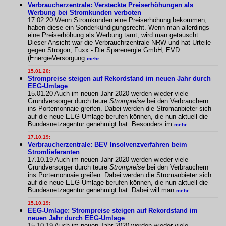
Verbraucherzentrale: Versteckte Preiserhöhungen als
Werbung bei Stromkunden verboten
17.02.20 Wenn Stromkunden eine Preiserhöhung bekommen,
haben diese ein Sonderkündigungsrecht. Wenn man allerdings
eine Preiserhöhung als Werbung tarnt, wird man getäuscht.
Dieser Ansicht war die Verbrauchrzentrale NRW und hat Urteile
gegen Strogon, Fuxx - Die Sparenergie GmbH, EVD
(EnergieVersorgung
mehr...
15.01.20:
Strompreise steigen auf Rekordstand im neuen Jahr durch
EEG-Umlage
15.01.20 Auch im neuen Jahr 2020 werden wieder viele
Grundversorger durch teure
Strompreise
bei den Verbrauchern
ins Portemonnaie greifen. Dabei werden die Stromanbieter sich
auf die neue EEG-Umlage berufen können, die nun aktuell die
Bundesnetzagentur genehmigt hat. Besonders im
mehr...
17.10.19:
Verbraucherzentrale: BEV Insolvenzverfahren beim
Stromlieferanten
17.10.19 Auch im neuen Jahr 2020 werden wieder viele
Grundversorger durch teure
Strompreise
bei den Verbrauchern
ins Portemonnaie greifen. Dabei werden die Stromanbieter sich
auf die neue EEG-Umlage berufen können, die nun aktuell die
Bundesnetzagentur genehmigt hat. Dabei will man
mehr...
15.10.19:
EEG-Umlage: Strompreise steigen auf Rekordstand im
neuen Jahr durch EEG-Umlage
15.10.19 Auch im neuen Jahr 2020 werden wieder viele