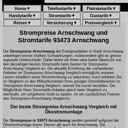
Home
▼
Telefontarife
▼
Flatratetarife
▼
Handytarife
▼
Stromtarife
▼
Gastarife
▼
Reisen
▼
Versicherung
▼
Preisvergleich
▼
Strompreise Arnschwang und
Stromtarife 93473 Arnschwang
Die
Strompreise Arnschwang
der Energieanbieter in Stadt
Arnschwang
unterliegen immer starken Schwankungen, insbesondere gibt es grosse
regionale Unterschiede. Daher bietet wir Ihnen eine breite Übersicht von
den derzeitigen besten Stromtarife beim besten für
Strompreise
Arnschwang Vergleich
an. Die aktuelle Ermittlung der vorhandenen
Anbieter im
Strompreise Arnschwang Vergleich
ermöglicht unseren
Lesern erheblich seine Stromrechnung zu reduzieren. Auch erfahren Sie
im Vergleich zu den Mitkonkurrenten Ihres jetzigen Stromlieferanten im
Strompreise Arnschwang Vergleich, wieviel Sie zuviel bezahlen. Die
Möglichkeit Ihren Stromtarife Anbieter gleich beim Vergleich zu
wechseln, um umgehenst Geld zu sparen, ist ein zusätzliches Feature
des Strompreise Arnschwang Vergleichs.
Der beste Strompreise Arnschwang Vergleich mit
Ökostromumlage
Die
Strompreise in 93473 Arnschwang
werden generell aufgrund der
Ökostromumlage teurer. Dieses gilt auch für
Arnschwang
. Die