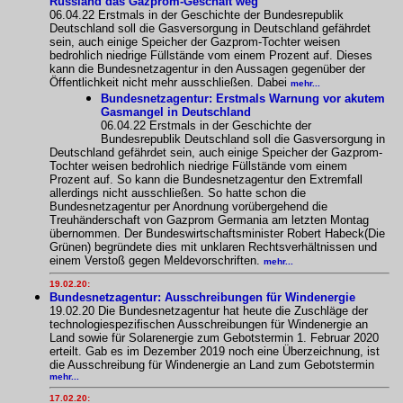
Russland das Gazprom-Geschäft weg
06.04.22 Erstmals in der Geschichte der Bundesrepublik
Deutschland soll die Gasversorgung in Deutschland gefährdet
sein, auch einige Speicher der Gazprom-Tochter weisen
bedrohlich niedrige Füllstände vom einem Prozent auf. Dieses
kann die Bundesnetzagentur in den Aussagen gegenüber der
Öffentlichkeit nicht mehr ausschließen. Dabei
mehr...
Bundesnetzagentur: Erstmals Warnung vor akutem
Gasmangel in Deutschland
06.04.22 Erstmals in der Geschichte der
Bundesrepublik Deutschland soll die Gasversorgung in
Deutschland gefährdet sein, auch einige Speicher der Gazprom-
Tochter weisen bedrohlich niedrige Füllstände vom einem
Prozent auf. So kann die Bundesnetzagentur den Extremfall
allerdings nicht ausschließen. So hatte schon die
Bundesnetzagentur per Anordnung vorübergehend die
Treuhänderschaft von Gazprom Germania am letzten Montag
übernommen. Der Bundeswirtschaftsminister Robert Habeck(Die
Grünen) begründete dies mit unklaren Rechtsverhältnissen und
einem Verstoß gegen Meldevorschriften.
mehr...
19.02.20:
Bundesnetzagentur: Ausschreibungen für Windenergie
19.02.20 Die Bundesnetzagentur hat heute die Zuschläge der
technologiespezifischen Ausschreibungen für Windenergie an
Land sowie für Solarenergie zum Gebotstermin 1. Februar 2020
erteilt. Gab es im Dezember 2019 noch eine Überzeichnung, ist
die Ausschreibung für Windenergie an Land zum Gebotstermin
mehr...
17.02.20: