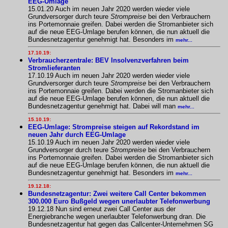
EEG-Umlage
15.01.20 Auch im neuen Jahr 2020 werden wieder viele
Grundversorger durch teure
Strompreise
bei den Verbrauchern
ins Portemonnaie greifen. Dabei werden die Stromanbieter sich
auf die neue EEG-Umlage berufen können, die nun aktuell die
Bundesnetzagentur genehmigt hat. Besonders im
mehr...
17.10.19:
Verbraucherzentrale: BEV Insolvenzverfahren beim
Stromlieferanten
17.10.19 Auch im neuen Jahr 2020 werden wieder viele
Grundversorger durch teure
Strompreise
bei den Verbrauchern
ins Portemonnaie greifen. Dabei werden die Stromanbieter sich
auf die neue EEG-Umlage berufen können, die nun aktuell die
Bundesnetzagentur genehmigt hat. Dabei will man
mehr...
15.10.19:
EEG-Umlage: Strompreise steigen auf Rekordstand im
neuen Jahr durch EEG-Umlage
15.10.19 Auch im neuen Jahr 2020 werden wieder viele
Grundversorger durch teure
Strompreise
bei den Verbrauchern
ins Portemonnaie greifen. Dabei werden die Stromanbieter sich
auf die neue EEG-Umlage berufen können, die nun aktuell die
Bundesnetzagentur genehmigt hat. Besonders im
mehr...
19.12.18:
Bundesnetzagentur: Zwei weitere Call Center bekommen
300.000 Euro Bußgeld wegen unerlaubter Telefonwerbung
19.12.18 Nun sind erneut zwei Call Center aus der
Energiebranche wegen unerlaubter Telefonwerbung dran. Die
Bundesnetzagentur hat gegen das Callcenter-Unternehmen SG