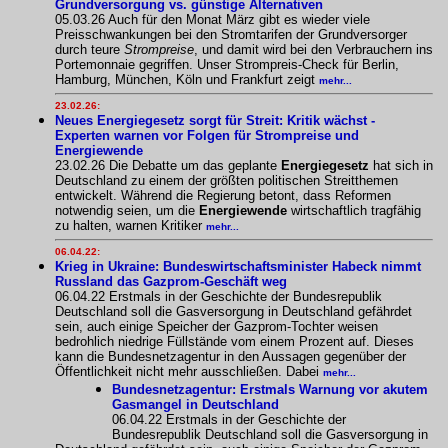
Grundversorgung vs. günstige Alternativen
05.03.26 Auch für den Monat März gibt es wieder viele
Preisschwankungen bei den Stromtarifen der Grundversorger
durch teure
Strompreise
, und damit wird bei den Verbrauchern ins
Portemonnaie gegriffen. Unser Strompreis-Check für Berlin,
Hamburg, München, Köln und Frankfurt zeigt
mehr...
23.02.26:
Neues Energiegesetz sorgt für Streit: Kritik wächst -
Experten warnen vor Folgen für Strompreise und
Energiewende
23.02.26 Die Debatte um das geplante
Energiegesetz
hat sich in
Deutschland zu einem der größten politischen Streitthemen
entwickelt. Während die Regierung betont, dass Reformen
notwendig seien, um die
Energiewende
wirtschaftlich tragfähig
zu halten, warnen Kritiker
mehr...
06.04.22:
Krieg in Ukraine: Bundeswirtschaftsminister Habeck nimmt
Russland das Gazprom-Geschäft weg
06.04.22 Erstmals in der Geschichte der Bundesrepublik
Deutschland soll die Gasversorgung in Deutschland gefährdet
sein, auch einige Speicher der Gazprom-Tochter weisen
bedrohlich niedrige Füllstände vom einem Prozent auf. Dieses
kann die Bundesnetzagentur in den Aussagen gegenüber der
Öffentlichkeit nicht mehr ausschließen. Dabei
mehr...
Bundesnetzagentur: Erstmals Warnung vor akutem
Gasmangel in Deutschland
06.04.22 Erstmals in der Geschichte der
Bundesrepublik Deutschland soll die Gasversorgung in