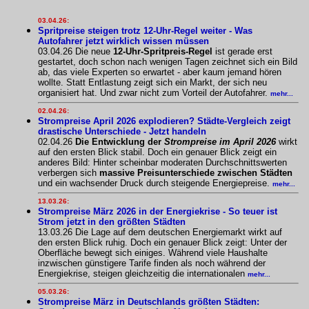
03.04.26:
Spritpreise steigen trotz 12-Uhr-Regel weiter - Was
Autofahrer jetzt wirklich wissen müssen
03.04.26 Die neue
12-Uhr-Spritpreis-Regel
ist gerade erst
gestartet, doch schon nach wenigen Tagen zeichnet sich ein Bild
ab, das viele Experten so erwartet - aber kaum jemand hören
wollte. Statt Entlastung zeigt sich ein Markt, der sich neu
organisiert hat. Und zwar nicht zum Vorteil der Autofahrer.
mehr...
02.04.26:
Strompreise April 2026 explodieren? Städte-Vergleich zeigt
drastische Unterschiede - Jetzt handeln
02.04.26
Die Entwicklung der
Strompreise im April 2026
wirkt
auf den ersten Blick stabil. Doch ein genauer Blick zeigt ein
anderes Bild: Hinter scheinbar moderaten Durchschnittswerten
verbergen sich
massive Preisunterschiede zwischen Städten
und ein wachsender Druck durch steigende Energiepreise.
mehr...
13.03.26:
Strompreise März 2026 in der Energiekrise - So teuer ist
Strom jetzt in den größten Städten
13.03.26 Die Lage auf dem deutschen Energiemarkt wirkt auf
den ersten Blick ruhig. Doch ein genauer Blick zeigt: Unter der
Oberfläche bewegt sich einiges. Während viele Haushalte
inzwischen günstigere Tarife finden als noch während der
Energiekrise, steigen gleichzeitig die internationalen
mehr...
05.03.26:
Strompreise März in Deutschlands größten Städten: