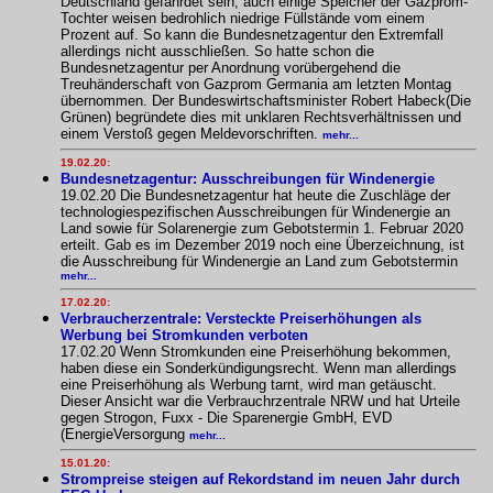
Deutschland gefährdet sein, auch einige Speicher der Gazprom-
Tochter weisen bedrohlich niedrige Füllstände vom einem
Prozent auf. So kann die Bundesnetzagentur den Extremfall
allerdings nicht ausschließen. So hatte schon die
Bundesnetzagentur per Anordnung vorübergehend die
Treuhänderschaft von Gazprom Germania am letzten Montag
übernommen. Der Bundeswirtschaftsminister Robert Habeck(Die
Grünen) begründete dies mit unklaren Rechtsverhältnissen und
einem Verstoß gegen Meldevorschriften.
mehr...
19.02.20:
Bundesnetzagentur: Ausschreibungen für Windenergie
19.02.20 Die Bundesnetzagentur hat heute die Zuschläge der
technologiespezifischen Ausschreibungen für Windenergie an
Land sowie für Solarenergie zum Gebotstermin 1. Februar 2020
erteilt. Gab es im Dezember 2019 noch eine Überzeichnung, ist
die Ausschreibung für Windenergie an Land zum Gebotstermin
mehr...
17.02.20:
Verbraucherzentrale: Versteckte Preiserhöhungen als
Werbung bei Stromkunden verboten
17.02.20 Wenn Stromkunden eine Preiserhöhung bekommen,
haben diese ein Sonderkündigungsrecht. Wenn man allerdings
eine Preiserhöhung als Werbung tarnt, wird man getäuscht.
Dieser Ansicht war die Verbrauchrzentrale NRW und hat Urteile
gegen Strogon, Fuxx - Die Sparenergie GmbH, EVD
(EnergieVersorgung
mehr...
15.01.20:
Strompreise steigen auf Rekordstand im neuen Jahr durch