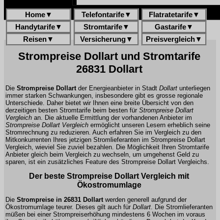
Home
▼
Telefontarife
▼
Flatratetarife
▼
Handytarife
▼
Stromtarife
▼
Gastarife
▼
Reisen
▼
Versicherung
▼
Preisvergleich
▼
Strompreise Dollart und Stromtarife
26831 Dollart
Die
Strompreise Dollart
der Energieanbieter in Stadt
Dollart
unterliegen
immer starken Schwankungen, insbesondere gibt es grosse regionale
Unterschiede. Daher bietet wir Ihnen eine breite Übersicht von den
derzeitigen besten Stromtarife beim besten für
Strompreise Dollart
Vergleich
an. Die aktuelle Ermittlung der vorhandenen Anbieter im
Strompreise Dollart Vergleich
ermöglicht unseren Lesern erheblich seine
Stromrechnung zu reduzieren. Auch erfahren Sie im Vergleich zu den
Mitkonkurrenten Ihres jetzigen Stromlieferanten im Strompreise Dollart
Vergleich, wieviel Sie zuviel bezahlen. Die Möglichkeit Ihren Stromtarife
Anbieter gleich beim Vergleich zu wechseln, um umgehenst Geld zu
sparen, ist ein zusätzliches Feature des Strompreise Dollart Vergleichs.
Der beste Strompreise Dollart Vergleich mit
Ökostromumlage
Die
Strompreise in 26831 Dollart
werden generell aufgrund der
Ökostromumlage teurer. Dieses gilt auch für
Dollart
. Die Stromlieferanten
müßen bei einer Strompreiserhöhung mindestens 6 Wochen im voraus