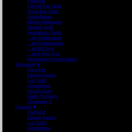
Übersicht
All-Net Flat Tarife
All-In Flat Tarife
Handyflatrate
Mobile Datentarife
Prepaid Tarife
Smartphone Tarife
... im Telekomnetz
... im Vodafonenetz
... im O2-Netz
... im E-Plus Netz
Smartphone Preisvergleich
Stromtarife
▼
Übersicht
Energie Sparen
Gas Tarife
Heizölpreise
Heizöl-Chart
Städte Vergleich
Stromtarife II
Gastarife
▼
Übersicht
Energie Sparen
Gas Tarife
Heizölpreise