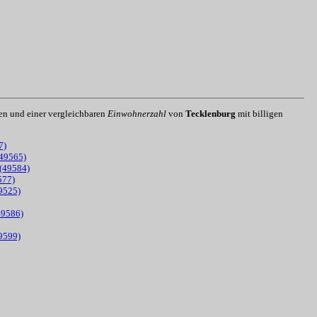
len und einer vergleichbaren
Einwohnerzahl
von
Tecklenburg
mit billigen
7)
(49565)
 (49584)
577)
49525)
49586)
49599)