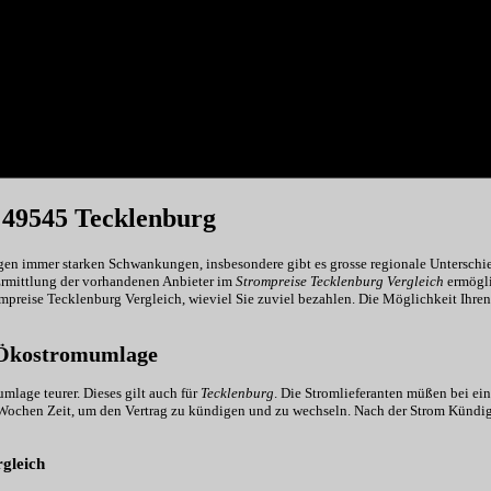
 49545 Tecklenburg
gen immer starken Schwankungen, insbesondere gibt es grosse regionale Unterschied
Ermittlung der vorhandenen Anbieter im
Strompreise Tecklenburg Vergleich
ermögli
ompreise Tecklenburg Vergleich, wieviel Sie zuviel bezahlen. Die Möglichkeit Ihre
t Ökostromumlage
lage teurer. Dieses gilt auch für
Tecklenburg
. Die Stromlieferanten müßen bei e
Wochen Zeit, um den Vertrag zu kündigen und zu wechseln. Nach der Strom Kündigu
rgleich