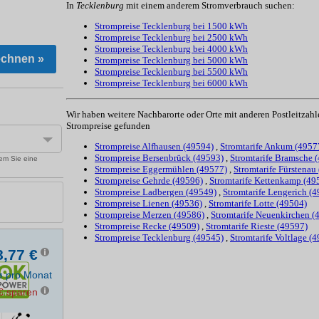
In
Tecklenburg
mit einem anderem Stromverbrauch suchen:
Strompreise Tecklenburg bei 1500 kWh
Strompreise Tecklenburg bei 2500 kWh
Strompreise Tecklenburg bei 4000 kWh
Strompreise Tecklenburg bei 5000 kWh
Strompreise Tecklenburg bei 5500 kWh
Strompreise Tecklenburg bei 6000 kWh
Wir haben weitere Nachbarorte oder Orte mit anderen Postleitzah
Strompreise
gefunden
Strompreise Alfhausen (49594)
,
Stromtarife Ankum (4957
Strompreise Bersenbrück (49593)
,
Stromtarife Bramsche 
Strompreise Eggermühlen (49577)
,
Stromtarife Fürstenau
Strompreise Gehrde (49596)
,
Stromtarife Kettenkamp (49
Strompreise Ladbergen (49549)
,
Stromtarife Lengerich (
Strompreise Lienen (49536)
,
Stromtarife Lotte (49504)
Strompreise Merzen (49586)
,
Stromtarife Neuenkirchen (
Strompreise Recke (49509)
,
Stromtarife Rieste (49597)
Strompreise Tecklenburg (49545)
,
Stromtarife Voltlage (