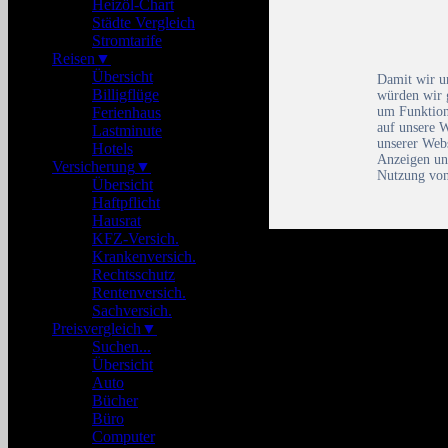
Heizöl-Chart
Städte Vergleich
Stromtarife
Reisen
▼
Übersicht
Damit wir un
Billigflüge
würden wir 
um Funktion
Ferienhaus
auf unsere 
Lastminute
unserer Webs
Hotels
Anzeigen un
Versicherung
▼
Nutzung von
Übersicht
Haftpflicht
Hausrat
KFZ-Versich.
Krankenversich.
Rechtsschutz
Rentenversich.
Sachversich.
Preisvergleich
▼
Suchen...
Übersicht
Auto
Bücher
Büro
Computer