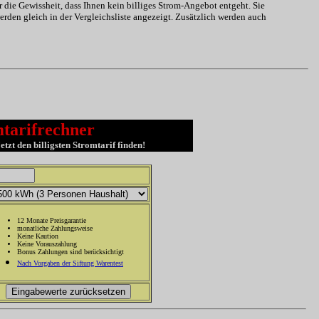
r die Gewissheit, dass Ihnen kein billiges Strom-Angebot entgeht. Sie
den gleich in der Vergleichsliste angezeigt. Zusätzlich werden auch
tarifrechner
tzt den billigsten Stromtarif finden!
12 Monate Preisgarantie
monatliche Zahlungsweise
Keine Kaution
Keine Vorauszahlung
Bonus Zahlungen sind berücksichtigt
Nach Vorgaben der Siftung Warentest