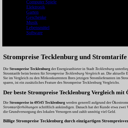
Computer Spiele
Elektronik
Garten
Geschenke
Musik
Lebensmittel
Software
Strompreise Tecklenburg und Stromtarife
Die
Strompreise Tecklenburg
der Energieanbieter in Stadt
Tecklenburg
unterlie
Stromtarife beim besten für
Strompreise Tecklenburg Vergleich
an. Die aktuelle 
Sie im Vergleich zu den Mitkonkurrenten Ihres jetzigen Stromlieferanten im Str
sparen, ist ein zusätzliches Feature des Strompreise Tecklenburg Vergleichs.
Der beste Strompreise Tecklenburg Vergleich mi
Die
Strompreise in 49545 Tecklenburg
werden generell aufgrund der Ökostromum
Stromtariferhöhungen
schriftlich ankündigen. Danach hat der Kunde etwa zwei 
die Grundversorgung des lokalen Versorgers und zahlt unnötig viel Geld.
Billige Strompreise Tecklenburg durch einzigartigen Strompreisve