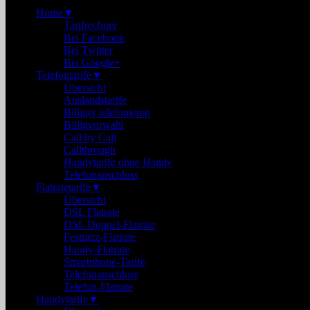
Home
▼
Tarifrechner
Bei Facebook
Bei Twitter
Bei Google+
Telefontarife
▼
Übersicht
Auslandstarife
Billiger telefonieren
Billigvorwahl
Call by Call
Callthrough
Handytarife ohne Handy
Telefonanschluss
Flatratetarife
▼
Übersicht
DSL Flatrate
DSL Doppel-Flatrate
Festnetz-Flatrate
Handy-Flatrate
Smartphone-Tarife
Telefonanschluss
Telefon-Flatrate
Handytarife
▼