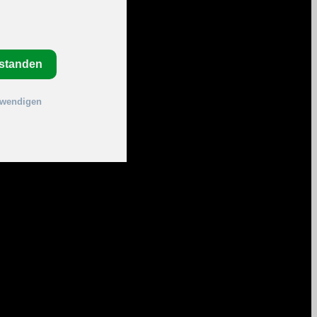
rstanden
twendigen