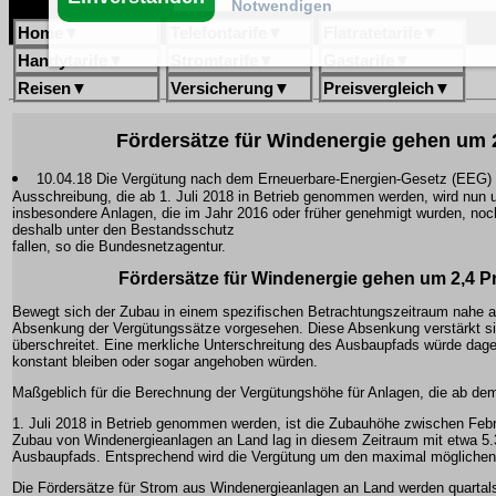
Notwendigen
Home
▼
Telefontarife
▼
Flatratetarife
▼
Handytarife
▼
Stromtarife
▼
Gastarife
▼
Reisen
▼
Versicherung
▼
Preisvergleich
▼
Fördersätze für Windenergie gehen um 
10.04.18 Die Vergütung nach dem Erneuerbare-Energien-Gesetz (EEG) 
Ausschreibung, die ab 1. Juli 2018 in Betrieb genommen werden, wird nun um
insbesondere Anlagen, die im Jahr 2016 oder früher genehmigt wurden, noc
deshalb unter den Bestandsschutz
fallen, so die Bundesnetzagentur.
Fördersätze für Windenergie gehen um 2,4 P
Bewegt sich der Zubau in einem spezifischen Betrachtungszeitraum nahe a
Absenkung der Vergütungssätze vorgesehen. Diese Absenkung verstärkt si
überschreitet. Eine merkliche Unterschreitung des Ausbaupfads würde dag
konstant bleiben oder sogar angehoben würden.
Maßgeblich für die Berechnung der Vergütungshöhe für Anlagen, die ab de
1. Juli 2018 in Betrieb genommen werden, ist die Zubauhöhe zwischen Feb
Zubau von Windenergieanlagen an Land lag in diesem Zeitraum mit etwa 5.
Ausbaupfads. Entsprechend wird die Vergütung um den maximal möglichen 
Die Fördersätze für Strom aus Windenergieanlagen an Land werden quartals