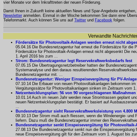
vier Monate vor dem Inkrafttreten der neuen Förderung.
Damit Ihnen in Zukunft keine aktuellen News und Spar-Angebote entgehen
Newsletter
anmelden. Einmal in der Woche bekommen Sie dann eine Übersi
Telefonmarkt. Auch können Sie uns auf
Twitter
und
Facebook
folgen.
Verwandte Nachrichte
Fördersätze für Photovoltaik-Anlagen werden erneut nicht abge
05.04.16 Die Bundesnetzagentur hat erneut die Fördersätze für die P
Fördersätze für Photovoltaik-Anlagen erneut nicht abgesenkt Die neu
1. April 2016 bis zum ...
Strom: Bundesnetzagentur legt Reservekraftwerksbedarfs fest
07.05.15 Die Übertragungsnetzbetreiber hatten der Bundesnetzagentu
Systemanalyse und den daraus resultierenden Reservekraftwerksbedar
Bundesnetzagentur mit. ...
Bundesnetzagentur: Weniger Einspeisevergütung für PV-Anlage
07.10.14 Die Erbauer von neuen Photovoltaikanlagen bekommen im 
Vergütungssätze für Photovoltaikanlagen sinken im Zeitraum vom 1
Netzentwicklungsplan: 56 von 90 vorgeschlagenen Maßnahmen s
10.01.14 Auch im neuen Jahr werden neue Stromtrassen geplant und
neuen Netzentwicklungsplan bestätigt. Er basiert auf Ausbauszenarie
...
Bundesnetzagentur sieht Reservekraftwerksleistung von 4.800 
09.10.13 Der Strom muß auch fliessen, wenn die Windenergie- und P
liefern. Dazu muß die Bundesnetzagentur immer den Reservekraftwer
Bundesnetzagentur senkt Einspeisevergütung für Photovoltaik-
27.08.13 Die Bundesnetzagentur senkt nun die Einspeisevergütung f
neue Einspeisevergütung gilt für den Zeitraum vom 1. August bis zu